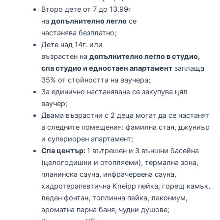
Второ дете от 7 до 13.99г
на
допълнително легло
се
настанява безплатно;
Дете над 14г. или
възрастен на
допълнително легло в студио,
спа студио и едностаен апартамент
заплаща
35% от стойността на ваучера;
За единично настаняване се закупува цял
ваучер;
Двама възрастни с 2 деца могат да се настанят
в следните помещения: фамилна стая, джуниър
и супериорен апартамент;
Спа център:
1 вътрешен и 3 външни басейна
(целогодишни и отопляеми), термална зона,
планинска сауна, инфрачервена сауна,
хидротерапевтична Kneipp пейка, горещ камък,
леден фонтан, топлинна пейка, лакониум,
ароматна парна баня, чудни душове;