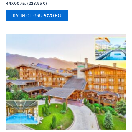
Оценено
447.00
лв.
(
228.55
€
)
с
0
от
КУПИ ОТ GRUPOVO.BG
5