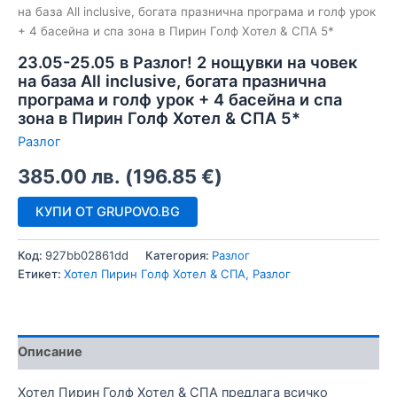
на база All inclusive, богата празнична програма и голф урок
+ 4 басейна и спа зона в Пирин Голф Хотел & СПА 5*
23.05-25.05 в Разлог! 2 нощувки на човек
на база All inclusive, богата празнична
програма и голф урок + 4 басейна и спа
зона в Пирин Голф Хотел & СПА 5*
Разлог
385.00
лв.
(
196.85
€
)
КУПИ ОТ GRUPOVO.BG
Код:
927bb02861dd
Категория:
Разлог
Етикет:
Хотел Пирин Голф Хотел & СПА, Разлог
Описание
Хотел Пирин Голф Хотел & СПА предлага всичко