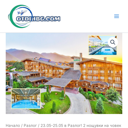
Skip
to
content
Main
Men
Начало
/
Разлог
/ 23.05-25.05 в Разлог! 2 нощувки на човек