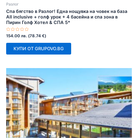
Разлог
Спа бягство в Разлог! Една нощувка на човек на база
All inclusive + голф урок + 4 басейна и спа зона в
Пирин Голф Хотел & СПА 5*
Оценено
154.00
лв.
(
78.74
€
)
с
0
от
КУПИ ОТ GRUPOVO.BG
5