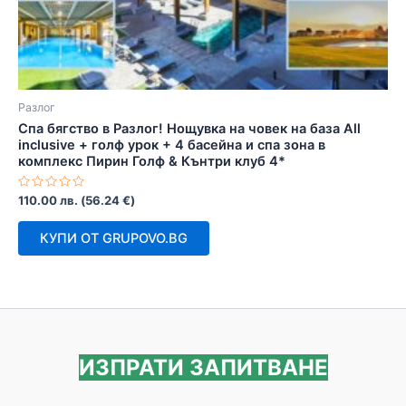
Разлог
Спа бягство в Разлог! Нощувка на човек на база All
inclusive + голф урок + 4 басейна и спа зона в
комплекс Пирин Голф & Кънтри клуб 4*
Оценено
110.00
лв.
(
56.24
€
)
с
0
от
КУПИ ОТ GRUPOVO.BG
5
ИЗПРАТИ ЗАПИТВАНЕ