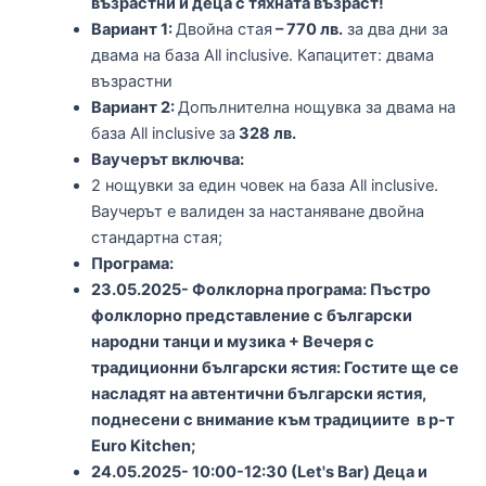
възрастни и деца с тяхната възраст!
Вариант 1:
Двойна стая
– 770 лв.
за два дни за
двама на база All inclusive. Капацитет: двама
възрастни
Вариант 2:
Допълнителна нощувка за двама на
база All inclusive за
328 лв.
Ваучерът включва:
2 нощувки за един човек на база All inclusive.
Ваучерът е валиден за настаняване двойна
стандартна стая;
Програма:
23.05.2025- Фолклорна програма: Пъстро
фолклорно представление с български
народни танци и музика + Вечеря с
традиционни български ястия: Гостите ще се
насладят на автентични български ястия,
поднесени с внимание към традициите в р-т
Euro Kitchen;
24.05.2025- 10:00-12:30 (Let's Bar) Деца и