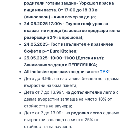
родители готвим заедно- Уоркшоп прясна
пица или паста. От 17:00 до 18:30 в
(киносалон) – кино вечер за деца;
24.05.2025 17:00ч- Групов голф урок за
възрастни и деца (изисква се предварителна
резервация 24ч в прошопа);
24.05.2025- Гост изпълнител + празничен
бюфет в р-т Euro Kitchen;
25.05.2025- 10:00-11:00 (Детски кът):
Занимания за деца с ПЕПЕЛЯШКА;
All inclusive програма по дни вижте
ТУК
!
Дете до 6.99г. се настанява безплатно
с двама
възрастни на база пакета;
Дете от 7 до 13.99г. на
допълнително легло
с
двама възрастни заплаща на място 18% от
стойността на ваучера;
Дете от 7 до 13.99г. на
редовно легло
с двама
възрастни заплаща на място 25% от
стойността на ваучера;