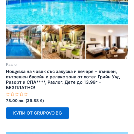
Разлог
Нощувка на човек със закуска и вечеря + външен,
вътрешен басейн и релакс зона от хотел Грийн Ууд
Ризорт и СПА****, Разлог. Дете до 13.99г –
БЕЗПЛАТНО!
Оценено
78.00
лв.
(
39.88
€
)
с
0
от
КУПИ ОТ GRUPOVO.BG
5