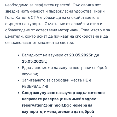
необходимо за перфектен престой. Със своята пет
звездна изтънченост и първокласни удобства Пирин
Голф Хотел & СПА е убежище на спокойствието в
сърцето на курорта. Съчетание от алпийски стил и
обзавеждане от естествени материали, Това място е за
ценители, които искат да почиват на спокойствие и да
се възползват от множество екстри.
Валидност на ваучера от
23.05.2025г. до
25.05.2025г.;
Едно лице може да закупи неограничен брой
ваучери;
Запитването за свободни места НЕ е
РЕЗЕРВАЦИЯ!
След закупуване на ваучер задължително
направете резервация на имейл адрес:
reservation@piringolf.bg с номера на
ваучерите, имена, желани дати, брой