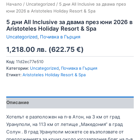
Начало
/
Uncategorized
/ 5 дни All Inclusive за двама през
юни 2026 в Aristoteles Holiday Resort & Spa
5 дни All Inclusive за двама през юни 2026 в
Aristoteles Holiday Resort & Spa
Uncategorized
,
Почивка в Гърция
1,218.00
лв.
(
622.75
€
)
Код:
11d2ec77e510
Категории:
Uncategorized
,
Почивка в Гърция
Етикет:
Aristoteles Holiday Resort & Spa
Описание
Хотелът е разположен на п-в Атон, на 3 км от град
Урануполи, на 113 км от летище „Македония“ в град
Солун . В град Урануполи можете се възползвате от
предложенията за круиз около югозападния бряг на п-в