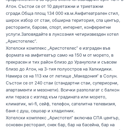
Атон. Състои се от 10 двуетажни и триетажни
сгради.Обща площ 134 000 кв.м.Амфитеатрален стил,
широк избор от стаи, обширна територия, спа център,
ресторанти, барове, спорт, интернет, конферентни
услуги.Заповядайте в луксозния четиризвезден хотел
„Аристотелес“.
Хотелски комплекс „Аристотелес“ е изграден във
формата на амфитеатър само на 150 м от морето, в
прекрасен и тих район близо до Урануполи и съвсем
близо до Атон, на 3-тия полуостров на Халкидики.
Намира се на 113 км от летище „Македония“ в Солун.
Състои се от 240 стаи (стандартни стаи, супериорни,
апартаменти и мезонети). Всички разполагат с балкон
или тераса с изглед към градината или морето,
климатик, wi-fi, сейф, телефон, сателитна телевизия,
баня с душ, сешоар и хладилник.
Хотелски комплекс „Аристотел“ включва СПА център,
основен ресторант, снек бар, бар на басейна, бар на