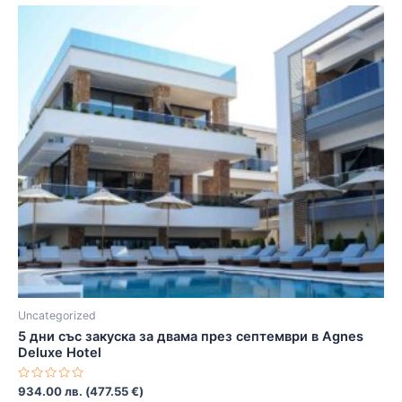
Uncategorized
5 дни със закуска за двама през септември в Agnes
Deluxe Hotel
Оценено
934.00
лв.
(
477.55
€
)
с