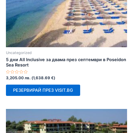
Uncategorized
5 дни All Inclusive за двама през септември в Poseidon
Sea Resort
Оценено
3,205.00
лв.
(
1,638.69
€
)
с
0
от
РЕЗЕРВИРАЙ ПРЕЗ VISIT.BG
5