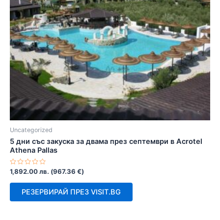
Uncategorized
5 дни със закуска за двама през септември в Acrotel
Athena Pallas
Оценено
1,892.00
лв.
(
967.36
€
)
с
0
от
РЕЗЕРВИРАЙ ПРЕЗ VISIT.BG
5