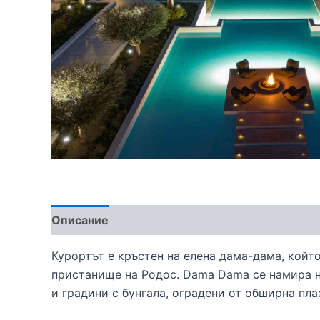
Описание
Курортът е кръстен на елена дама-дама, койт
пристанище на Родос. Dama Dama се намира н
и градини с бунгала, оградени от обширна пла