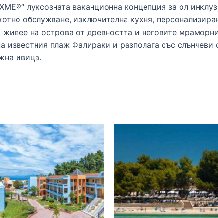
LUXME®“ луксозната ваканционна концепция за ол инклуз
отно обслужване, изключителна кухня, персонализирани
о живее на острова от древността и неговите мраморни
а известния плаж Фалираки и разполага със слънчеви 
жна ивица.