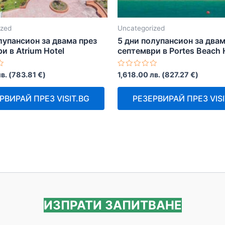
ized
Uncategorized
лупансион за двама през
5 дни полупансион за двам
и в Atrium Hotel
септември в Portes Beach 
Оценено
в.
(
783.81
€
)
1,618.00
лв.
(
827.27
€
)
с
0
от
РВИРАЙ ПРЕЗ VISIT.BG
РЕЗЕРВИРАЙ ПРЕЗ VISI
5
ИЗПРАТИ ЗАПИТВАНЕ