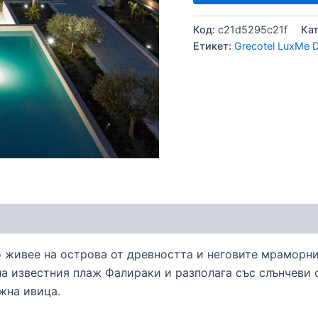
Код:
c21d5295c21f
Ка
Етикет:
Grecotel LuxMe
о живее на острова от древността и неговите мраморни
а известния плаж Фалираки и разполага със слънчеви 
жна ивица.