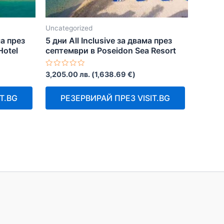
Uncategorized
а през
5 дни All Inclusive за двама през
Hotel
септември в Poseidon Sea Resort
Оценено
3,205.00
лв.
(
1,638.69
€
)
с
0
от
T.BG
РЕЗЕРВИРАЙ ПРЕЗ VISIT.BG
5