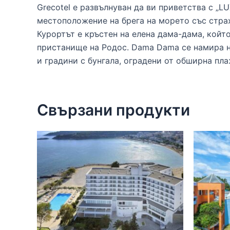
Grecotel е развълнуван да ви приветства с „
местоположение на брега на морето със страх
Курортът е кръстен на елена дама-дама, койт
пристанище на Родос. Dama Dama се намира н
и градини с бунгала, оградени от обширна пла
Свързани продукти