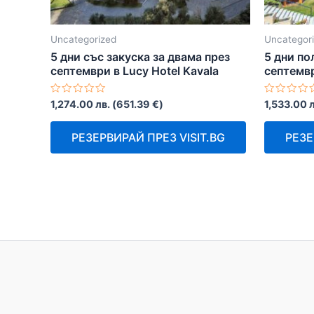
Uncategorized
Uncategor
5 дни със закуска за двама през
5 дни по
септември в Lucy Hotel Kavala
септемвр
Оценено
Оценено
1,274.00
лв.
(
651.39
€
)
1,533.00
л
с
с
0
0
от
от
РЕЗЕРВИРАЙ ПРЕЗ VISIT.BG
РЕЗЕ
5
5