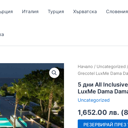
ърция
Италия
Турция
Хърватска
Словения
ка
Начало
/
Uncategorized
/
Grecotel LuxMe Dama D
5 дни All Inclusi
LuxMe Dama Dam
Uncategorized
1,652.00
лв.
(
РЕЗЕРВИРАЙ ПРЕЗ V