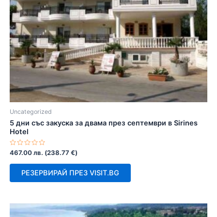
Uncategorized
5 дни със закуска за двама през септември в Sirines
Hotel
Оценено
467.00
лв.
(
238.77
€
)
с
0
от
РЕЗЕРВИРАЙ ПРЕЗ VISIT.BG
5