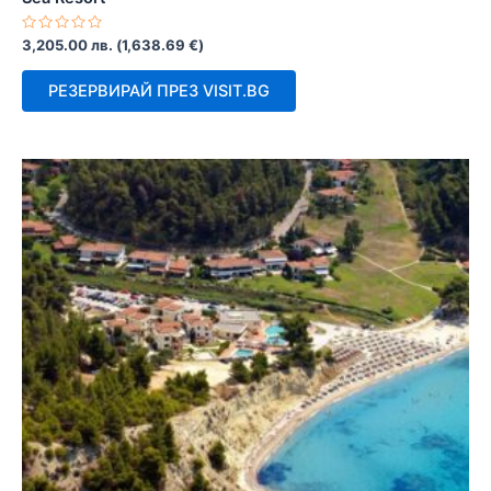
Оценено
3,205.00
лв.
(
1,638.69
€
)
с
0
от
РЕЗЕРВИРАЙ ПРЕЗ VISIT.BG
5