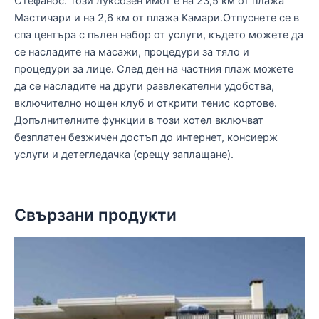
Стефанос. Този луксозен имот е на 23,5 км от плажа
Мастичари и на 2,6 км от плажа Камари.Отпуснете се в
спа центъра с пълен набор от услуги, където можете да
се насладите на масажи, процедури за тяло и
процедури за лице. След ден на частния плаж можете
да се насладите на други развлекателни удобства,
включително нощен клуб и открити тенис кортове.
Допълнителните функции в този хотел включват
безплатен безжичен достъп до интернет, консиерж
услуги и детегледачка (срещу заплащане).
Свързани продукти