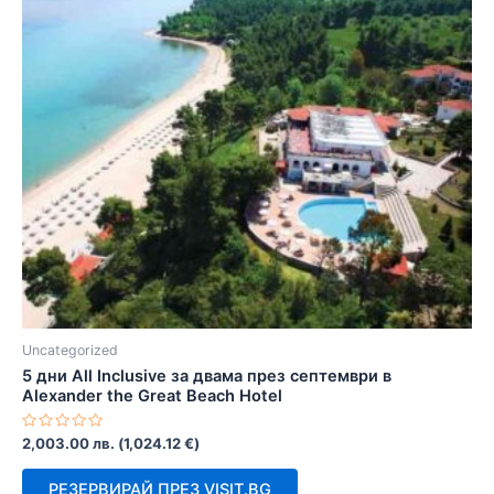
Uncategorized
5 дни All Inclusive за двама през септември в
Alexander the Great Beach Hotel
Оценено
2,003.00
лв.
(
1,024.12
€
)
с
0
от
РЕЗЕРВИРАЙ ПРЕЗ VISIT.BG
5