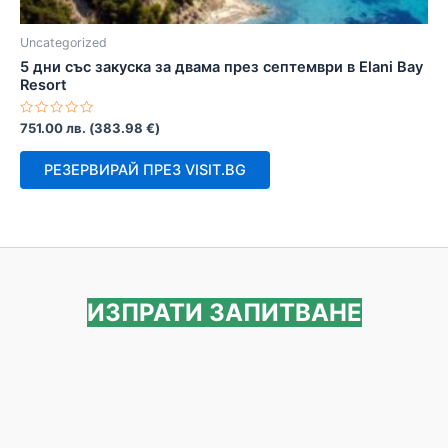
Uncategorized
5 дни със закуска за двама през септември в Elani Bay
Resort
Оценено
751.00
лв.
(
383.98
€
)
с
0
от
РЕЗЕРВИРАЙ ПРЕЗ VISIT.BG
5
ИЗПРАТИ ЗАПИТВАНЕ