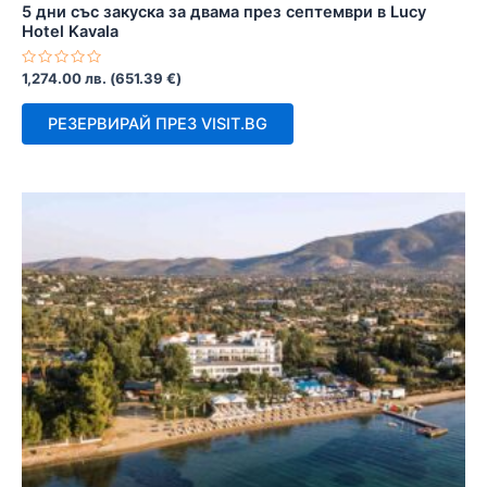
5 дни със закуска за двама през септември в Lucy
Hotel Kavala
Оценено
1,274.00
лв.
(
651.39
€
)
с
0
от
РЕЗЕРВИРАЙ ПРЕЗ VISIT.BG
5