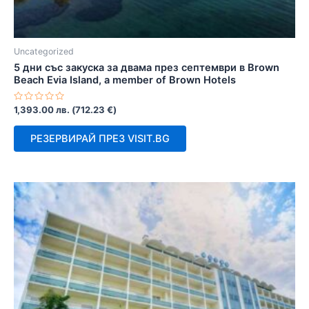
Uncategorized
5 дни със закуска за двама през септември в Brown
Beach Evia Island, a member of Brown Hotels
Оценено
1,393.00
лв.
(
712.23
€
)
с
0
от
РЕЗЕРВИРАЙ ПРЕЗ VISIT.BG
5