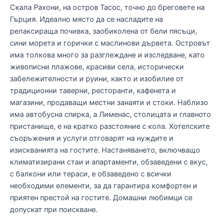
Скала Рахони, на остров Тасос, точно до бреговете на
Гърция. Идеално място да се насладите на
релаксираща почивка, заобиколена от бели пясъци,
сини морета и горички с маслинови дървета. Островът
има толкова много за разглеждане и изследване, като
живописни плажове, красиви села, исторически
забележителности и руини, както и изобилие от
традиционни таверни, ресторанти, кафенета и
магазини, продаващи местни занаяти и стоки. Наблизо
има автобусна спирка, а Лименас, столицата и главното
пристанище, е на кратко разстояние с кола. Хотелските
съоръжения и услуги отговарят на нуждите и
изискванията на гостите. Настаняването, включващо
климатизирани стаи и апартаменти, обзаведени с вкус,
с балкони или тераси, е обзаведено с всички
необходими елементи, за да гарантира комфортен и
приятен престой на гостите. Домашни любимци се
допускат при поискване.