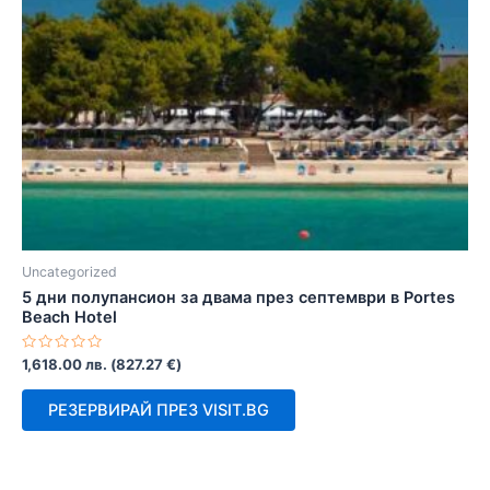
Uncategorized
5 дни полупансион за двама през септември в Portes
Beach Hotel
Оценено
1,618.00
лв.
(
827.27
€
)
с
0
от
РЕЗЕРВИРАЙ ПРЕЗ VISIT.BG
5