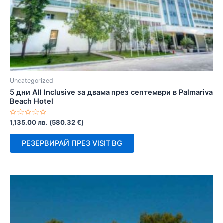
Uncategorized
5 дни All Inclusive за двама през септември в Palmariva
Beach Hotel
Оценено
1,135.00
лв.
(
580.32
€
)
с
0
от
РЕЗЕРВИРАЙ ПРЕЗ VISIT.BG
5