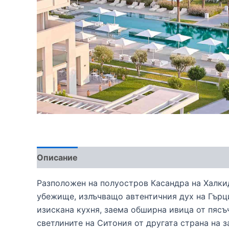
Описание
Разположен на полуостров Касандра на Халкид
убежище, излъчващо автентичния дух на Гърц
изискана кухня, заема обширна ивица от пяс
светлините на Ситония от другата страна на з