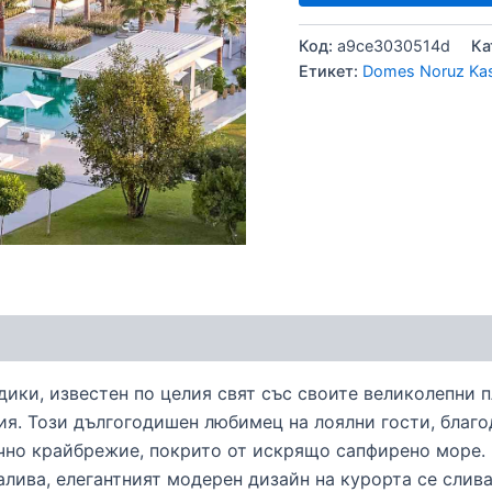
Код:
a9ce3030514d
Ка
Етикет:
Domes Noruz Kass
ики, известен по целия свят със своите великолепни 
ия. Този дългогодишен любимец на лоялни гости, благ
ъчно крайбрежие, покрито от искрящо сапфирено море.
алива, елегантният модерен дизайн на курорта се слива