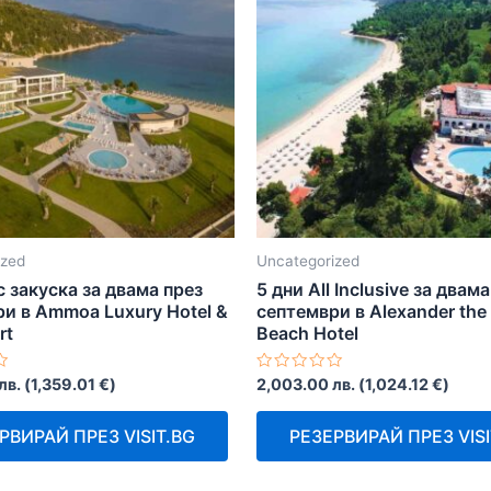
ized
Uncategorized
с закуска за двама през
5 дни All Inclusive за двам
и в Ammoa Luxury Hotel &
септември в Alexander the
rt
Beach Hotel
Оценено
лв.
(
1,359.01
€
)
2,003.00
лв.
(
1,024.12
€
)
с
0
от
РВИРАЙ ПРЕЗ VISIT.BG
РЕЗЕРВИРАЙ ПРЕЗ VISI
5