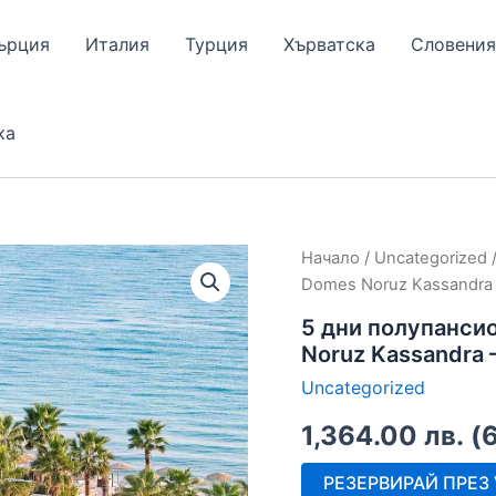
ърция
Италия
Турция
Хърватска
Словения
ка
Начало
/
Uncategorized
/
Domes Noruz Kassandra –
5 дни полупансио
Noruz Kassandra –
Uncategorized
1,364.00
лв.
(
РЕЗЕРВИРАЙ ПРЕЗ V