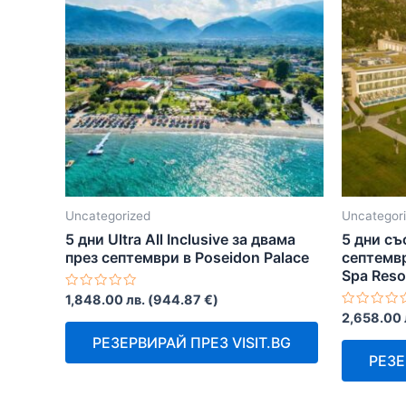
Uncategorized
Uncategor
5 дни Ultra All Inclusive за двама
5 дни съ
през септември в Poseidon Palace
септемвр
Spa Reso
Оценено
1,848.00
лв.
(
944.87
€
)
с
Оценено
2,658.00
0
с
от
0
РЕЗЕРВИРАЙ ПРЕЗ VISIT.BG
5
от
РЕЗЕ
5