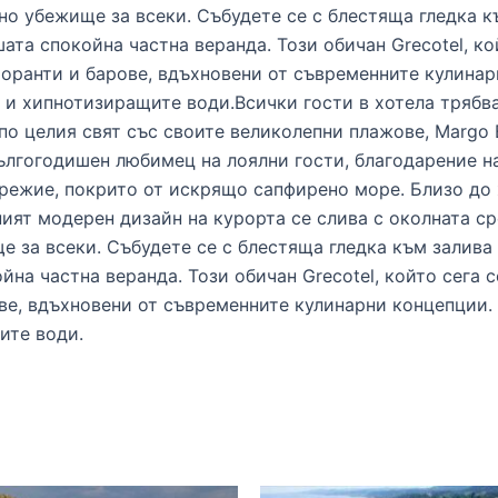
но убежище за всеки. Събудете се с блестяща гледка к
шата спокойна частна веранда. Този обичан Grecotel, ко
оранти и барове, вдъхновени от съвременните кулинар
 и хипнотизиращите води.Всички гости в хотела трябв
по целия свят със своите великолепни плажове, Margo
дългогодишен любимец на лоялни гости, благодарение н
брежие, покрито от искрящо сапфирено море. Близо до 
ният модерен дизайн на курорта се слива с околната сре
 за всеки. Събудете се с блестяща гледка към залива 
йна частна веранда. Този обичан Grecotel, който сега 
ве, вдъхновени от съвременните кулинарни концепции.
ите води.