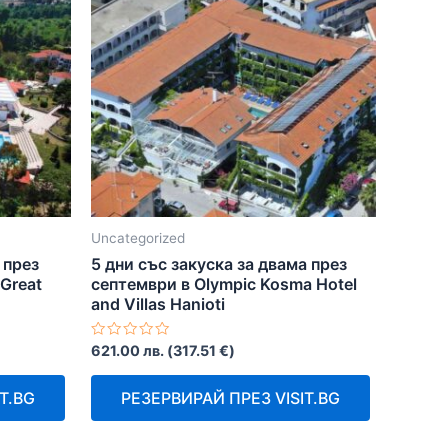
Uncategorized
а през
5 дни със закуска за двама през
 Great
септември в Olympic Kosma Hotel
and Villas Hanioti
Оценено
621.00
лв.
(
317.51
€
)
с
0
от
T.BG
РЕЗЕРВИРАЙ ПРЕЗ VISIT.BG
5