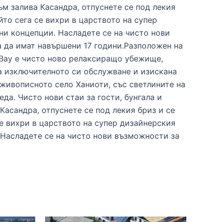
ъм залива Касандра, отпуснете се под лекия
йто сега се вихри в царството на супер
ни концепции. Насладете се на чисто нови
а да имат навършени 17 години.Разположен на
 Bay е чисто ново релаксиращо убежище,
а изключителното си обслужване и изискана
живописното село Ханиоти, със светлините на
да. Чисто нови стаи за гости, бунгала и
Касандра, отпуснете се под лекия бриз и се
се вихри в царството на супер дизайнерския
 Насладете се на чисто нови възможности за