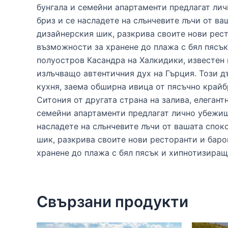
бунгала и семейни апартаменти предлагат лич
бриз и се насладете на слънчевите лъчи от ва
дизайнерския шик, разкрива своите нови рест
възможности за хранене до плажа с бял пясък
полуостров Касандра на Халкидики, известен 
излъчващо автентичния дух на Гърция. Този 
кухня, заема обширна ивица от пясъчно край
Ситония от другата страна на залива, елегант
семейни апартаменти предлагат лично убежище
насладете на слънчевите лъчи от вашата споко
шик, разкрива своите нови ресторанти и баро
хранене до плажа с бял пясък и хипнотизиращ
Свързани продукти