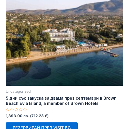
Uncategorized
5 дни със закуска за двама през септември в Brown
Beach Evia Island, a member of Brown Hotels
Оценено
1,393.00
лв.
(
712.23
€
)
с
0
от
РЕЗЕРВИРАЙ ПРЕЗ VISIT.BG
5