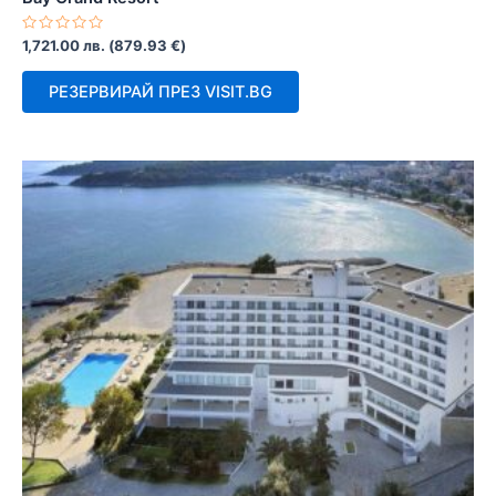
Оценено
1,721.00
лв.
(
879.93
€
)
с
0
от
РЕЗЕРВИРАЙ ПРЕЗ VISIT.BG
5