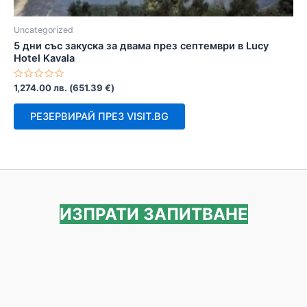
Uncategorized
5 дни със закуска за двама през септември в Lucy
Hotel Kavala
Оценено
1,274.00
лв.
(
651.39
€
)
с
0
от
РЕЗЕРВИРАЙ ПРЕЗ VISIT.BG
5
ИЗПРАТИ ЗАПИТВАНЕ