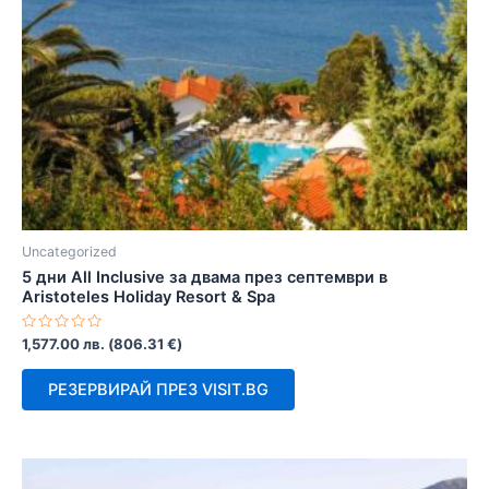
Uncategorized
5 дни All Inclusive за двама през септември в
Aristoteles Holiday Resort & Spa
Оценено
1,577.00
лв.
(
806.31
€
)
с
0
от
РЕЗЕРВИРАЙ ПРЕЗ VISIT.BG
5