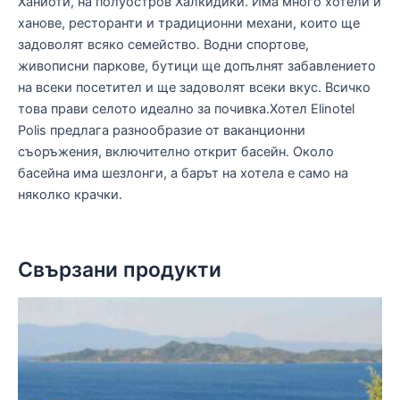
Ханиоти, на полуостров Халкидики. Има много хотели и
ханове, ресторанти и традиционни механи, които ще
задоволят всяко семейство. Водни спортове,
живописни паркове, бутици ще допълнят забавлението
на всеки посетител и ще задоволят всеки вкус. Всичко
това прави селото идеално за почивка.Хотел Elinotel
Polis предлага разнообразие от ваканционни
съоръжения, включително открит басейн. Около
басейна има шезлонги, а барът на хотела е само на
няколко крачки.
Свързани продукти