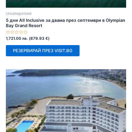
Uncategorized
5 дни All Inclusive за двама през септември в Olympian
Bay Grand Resort
Оценено
1,721.00
лв.
(
879.93
€
)
с
0
от
РЕЗЕРВИРАЙ ПРЕЗ VISIT.BG
5