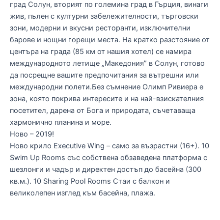
град Солун, вторият по големина град в Гърция, винаги
жив, пълен с културни забележителности, търговски
зони, модерни и вкусни ресторанти, изключителни
барове и нощни горещи места. На кратко разстояние от
центъра на града (85 км от нашия хотел) се намира
международното летище „Македония” в Солун, готово
да посрещне вашите предпочитания за вътрешни или
международни полети.Без съмнение Олимп Ривиера е
зона, която покрива интересите и на най-взискателния
посетител, дарена от Бога и природата, съчетаваща
хармонично планина и море.
Ново – 2019!
Ново крило Executive Wing – само за възрастни (16+). 10
Swim Up Rooms със собствена обзаведена платформа с
шезлонги и чадър и директен достъп до басейна (300
кв.м.). 10 Sharing Pool Rooms Стаи с балкон и
великолепен изглед към басейна, плажа.