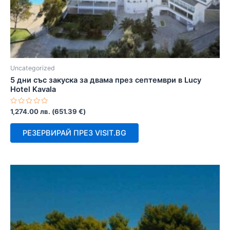
Uncategorized
5 дни със закуска за двама през септември в Lucy
Hotel Kavala
Оценено
1,274.00
лв.
(
651.39
€
)
с
0
от
РЕЗЕРВИРАЙ ПРЕЗ VISIT.BG
5