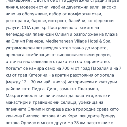
„Македония“. Състои се от 18 двуетажни сгради.Първа
линия, модерен стил, удобни двуетажни вили, високо
ниво на обслужване, избор от комфортни стаи,
ресторанти, барове, интернет, басейни, конферентни
услуги, СПА център.Построен по стъпките на
легендарния планински Олимп и разположен на плажа
на Олимп Ривиера, Mediterranean Village Hotel & Spa,
ултрамодерен петзвезден хотел точно до морето,
предлага комбинация от висококачествени услуги,
отлично настаняване и страхотно гостоприемство.
Хотелът се намира само на 700 м от град Паралия и на 7
км от град Катерини.На кратки разстояния от хотела
(между 12 – 30 км най-много) исторически и културни
райони като Пидна, Дион, замъкът Платамон,
Макригиалос и т.н. ви очакват да посетите, както и
манастири и традиционни селища, убежища на
планината Олимп и спираща дъха природна среда като
каньона Енипеас, потока Агия Кори, пещерите Вронду,
потока Орлиас и много други.На 78 км разстояние е