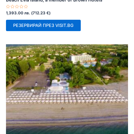
Beach Evia Island, a member of Brown Hotels
Оценено
1,393.00
лв.
(
712.23
€
)
с
0
от
РЕЗЕРВИРАЙ ПРЕЗ VISIT.BG
5