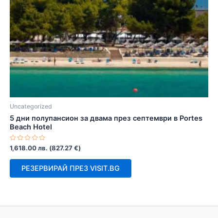
Uncategorized
5 дни полупансион за двама през септември в Portes
Beach Hotel
Оценено
1,618.00
лв.
(
827.27
€
)
с
0
от
РЕЗЕРВИРАЙ ПРЕЗ VISIT.BG
5