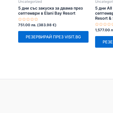
Uncategorized
Uncategor
5 дни със закуска за двама през
5 дни All
септември в Elani Bay Resort
септемвр
Resort &
Оценено
751.00
лв.
(
383.98
€
)
с
Оценено
1,577.00
л
0
с
от
0
РЕЗЕРВИРАЙ ПРЕЗ VISIT.BG
5
от
РЕЗЕ
5