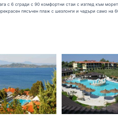
га с 6 сгради с 90 комфортни стаи с изглед към морето
рекрасен пясъчен плаж с шезлонги и чадъри само на 60