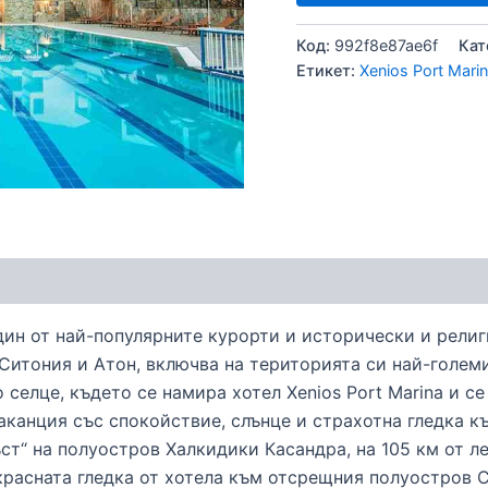
Код:
992f8e87ae6f
Кат
Етикет:
Xenios Port Marin
дин от най-популярните курорти и исторически и религ
Ситония и Атон, включва на територията си най-голем
селце, където се намира хотел Xenios Port Marina и с
ваканция със спокойствие, слънце и страхотна гледка к
ръст“ на полуостров Халкидики Касандра, на 105 км от 
красната гледка от хотела към отсрещния полуостров 