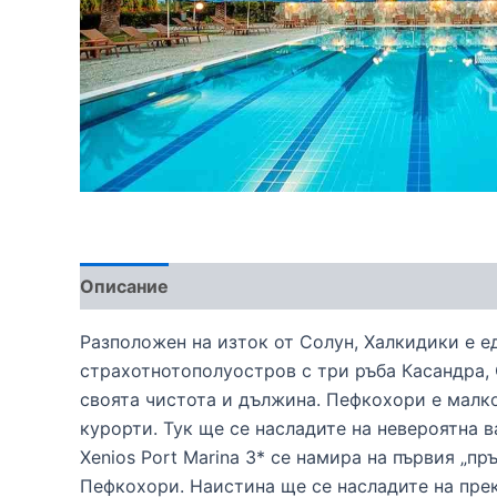
Описание
Разположен на изток от Солун, Халкидики е е
страхотнотополуостров с три ръба Касандра, 
своята чистота и дължина. Пефкохори е малко 
курорти. Тук ще се насладите на невероятна 
Xenios Port Marina 3* се намира на първия „п
Пефкохори. Наистина ще се насладите на пре