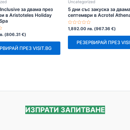
ized
Uncategorized
 Inclusive за двама през
5 дни със закуска за двам
и в Aristoteles Holiday
септември в Acrotel Athena
 Spa
Оценено
1,892.00
лв.
(
967.36
€
)
с
в.
(
806.31
€
)
0
от
РЕЗЕРВИРАЙ ПРЕЗ VISI
5
РВИРАЙ ПРЕЗ VISIT.BG
ИЗПРАТИ ЗАПИТВАНЕ