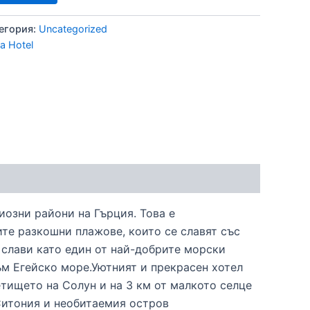
егория:
Uncategorized
a Hotel
иозни райони на Гърция. Това е
ите разкошни плажове, които се славят със
е слави като един от най-добрите морски
ъм Егейско море.Уютният и прекрасен хотел
летището на Солун и на 3 км от малкото селце
Ситония и необитаемия остров