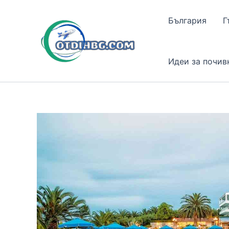
Skip
to
България
Г
content
Идеи за почив