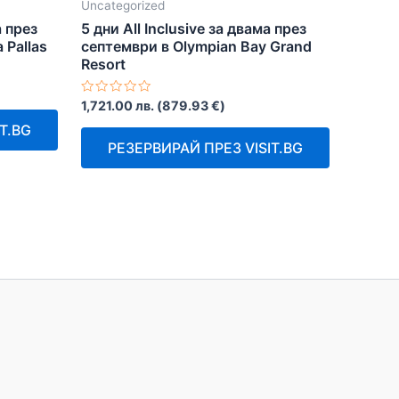
Uncategorized
а през
5 дни All Inclusive за двама през
 Pallas
септември в Olympian Bay Grand
Resort
Оценено
1,721.00
лв.
(
879.93
€
)
с
0
T.BG
от
РЕЗЕРВИРАЙ ПРЕЗ VISIT.BG
5