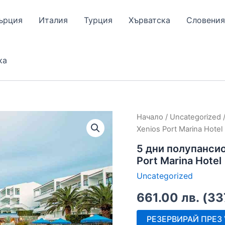
ърция
Италия
Турция
Хърватска
Словения
ка
Начало
/
Uncategorized
/
Xenios Port Marina Hotel
5 дни полупансио
Port Marina Hotel
Uncategorized
661.00
лв.
(
33
РЕЗЕРВИРАЙ ПРЕЗ V