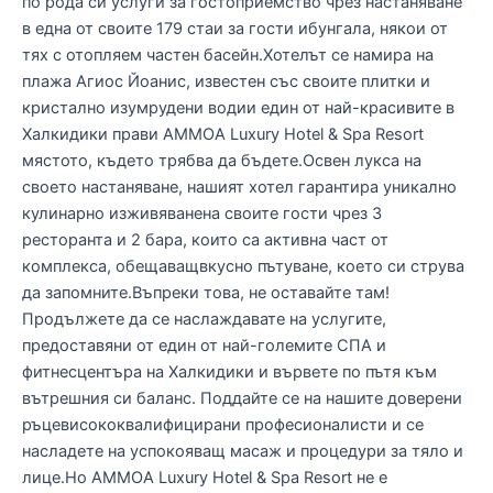
по рода си услуги за гостоприемство чрез настаняване
в една от своите 179 стаи за гости ибунгала, някои от
тях с отопляем частен басейн.Хотелът се намира на
плажа Агиос Йоанис, известен със своите плитки и
кристално изумрудени водии един от най-красивите в
Халкидики прави AMMOA Luxury Hotel & Spa Resort
мястото, където трябва да бъдете.Освен лукса на
своето настаняване, нашият хотел гарантира уникално
кулинарно изживяванена своите гости чрез 3
ресторанта и 2 бара, които са активна част от
комплекса, обещаващвкусно пътуване, което си струва
да запомните.Въпреки това, не оставайте там!
Продължете да се наслаждавате на услугите,
предоставяни от един от най-големите СПА и
фитнесцентъра на Халкидики и вървете по пътя към
вътрешния си баланс. Поддайте се на нашите доверени
ръцевисококвалифицирани професионалисти и се
насладете на успокояващ масаж и процедури за тяло и
лице.Но AMMOA Luxury Hotel & Spa Resort не е