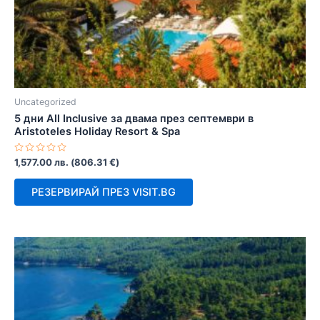
Uncategorized
5 дни All Inclusive за двама през септември в
Aristoteles Holiday Resort & Spa
Оценено
1,577.00
лв.
(
806.31
€
)
с
0
от
РЕЗЕРВИРАЙ ПРЕЗ VISIT.BG
5