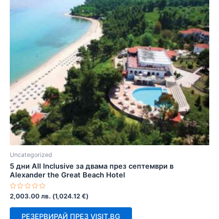
Uncategorized
5 дни All Inclusive за двама през септември в
Alexander the Great Beach Hotel
Оценено
2,003.00
лв.
(
1,024.12
€
)
с
0
от
РЕЗЕРВИРАЙ ПРЕЗ VISIT.BG
5