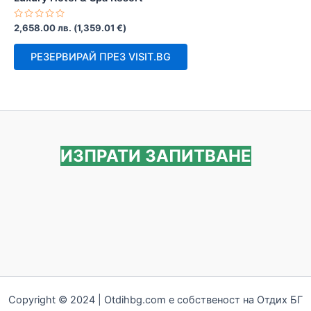
Оценено
2,658.00
лв.
(
1,359.01
€
)
с
0
от
РЕЗЕРВИРАЙ ПРЕЗ VISIT.BG
5
ИЗПРАТИ ЗАПИТВАНЕ
Copyright © 2024 | Otdihbg.com e собственост на Отдих БГ