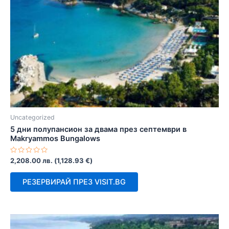
Uncategorized
5 дни полупансион за двама през септември в
Makryammos Bungalows
Оценено
2,208.00
лв.
(
1,128.93
€
)
с
0
от
РЕЗЕРВИРАЙ ПРЕЗ VISIT.BG
5