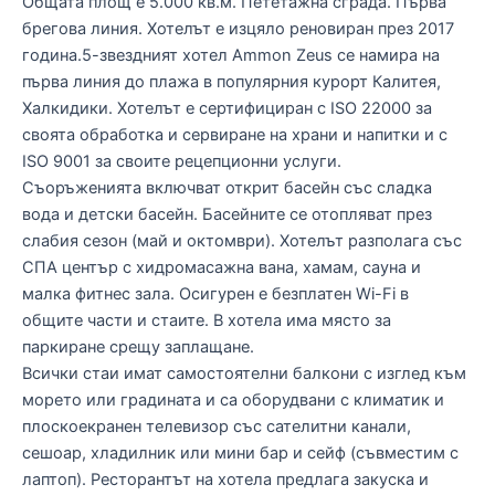
Общата площ е 5.000 кв.м. Пететажна сграда. Първа
брегова линия. Хотелът е изцяло реновиран през 2017
година.5-звездният хотел Ammon Zeus се намира на
първа линия до плажа в популярния курорт Калитея,
Халкидики. Хотелът е сертифициран с ISO 22000 за
своята обработка и сервиране на храни и напитки и с
ISO 9001 за своите рецепционни услуги.
Съоръженията включват открит басейн със сладка
вода и детски басейн. Басейните се отопляват през
слабия сезон (май и октомври). Хотелът разполага със
СПА център с хидромасажна вана, хамам, сауна и
малка фитнес зала. Осигурен е безплатен Wi-Fi в
общите части и стаите. В хотела има място за
паркиране срещу заплащане.
Всички стаи имат самостоятелни балкони с изглед към
морето или градината и са оборудвани с климатик и
плоскоекранен телевизор със сателитни канали,
сешоар, хладилник или мини бар и сейф (съвместим с
лаптоп). Ресторантът на хотела предлага закуска и