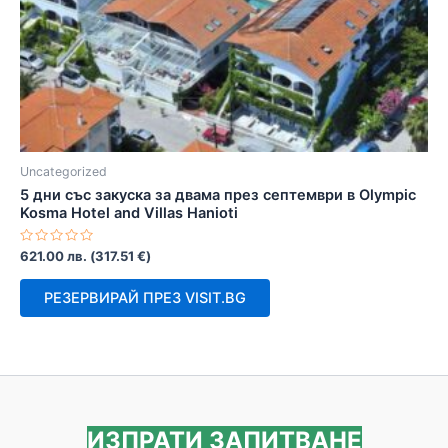
Uncategorized
5 дни със закуска за двама през септември в Olympic
Kosma Hotel and Villas Hanioti
Оценено
621.00
лв.
(
317.51
€
)
с
0
от
РЕЗЕРВИРАЙ ПРЕЗ VISIT.BG
5
ИЗПРАТИ ЗАПИТВАНЕ