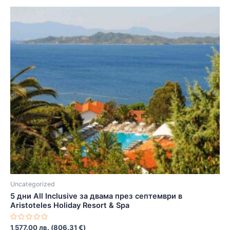
Uncategorized
5 дни All Inclusive за двама през септември в
Aristoteles Holiday Resort & Spa
Оценено
1,577.00
лв.
(
806.31
€
)