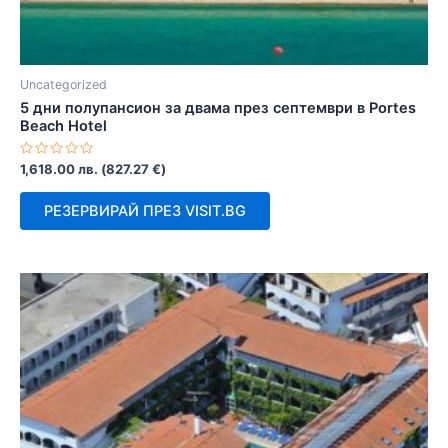
Uncategorized
5 дни полупансион за двама през септември в Portes
Beach Hotel
Оценено
1,618.00
лв.
(
827.27
€
)
с
0
от
РЕЗЕРВИРАЙ ПРЕЗ VISIT.BG
5