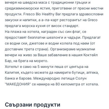
вечеря на шведска маса с традиционни гръцки и
средиземноморски ястия, приготвени от пресни местни
продукти. Fresco Bio Healthy Bar предлага здравословни
закуски и напитки, а а-ла-карт ресторантът на Greco
предлага морска кухня от висок стандарт.
На плажа на хотела, награден със син флаг, се
предоставят безплатни шезлонги и чадъри. Предлагат
се водни ски, джетове и водни колела под наем (от
доставчик трета страна). Организираме музикални
вечери на живо за Ваше забавление в нашия Коктейл
Бар, на брега на морето.
Хотелът е само на 5 минути пеша от центъра на
Калитея, където можете да намерите бутици, аптека,
банка и барове. Международно летище Солун
“МАКЕДОНИЯ” се намира на 80 километра от хотела.
Свързани продукти