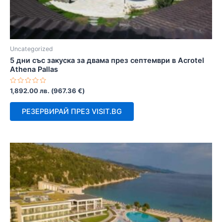
Uncategorized
5 дни със закуска за двама през септември в Acrotel
Athena Pallas
Оценено
1,892.00
лв.
(
967.36
€
)
с
0
от
РЕЗЕРВИРАЙ ПРЕЗ VISIT.BG
5