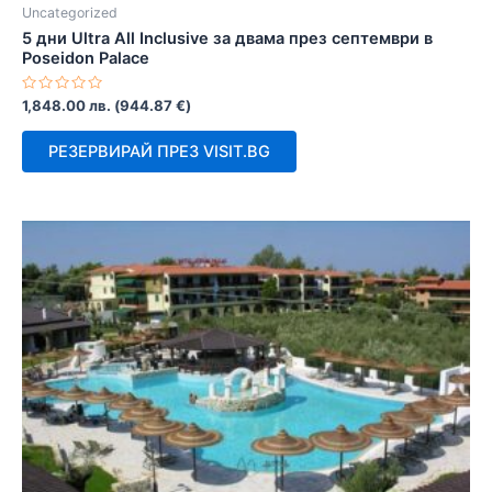
Uncategorized
5 дни Ultra All Inclusive за двама през септември в
Poseidon Palace
Оценено
1,848.00
лв.
(
944.87
€
)
с
0
от
РЕЗЕРВИРАЙ ПРЕЗ VISIT.BG
5