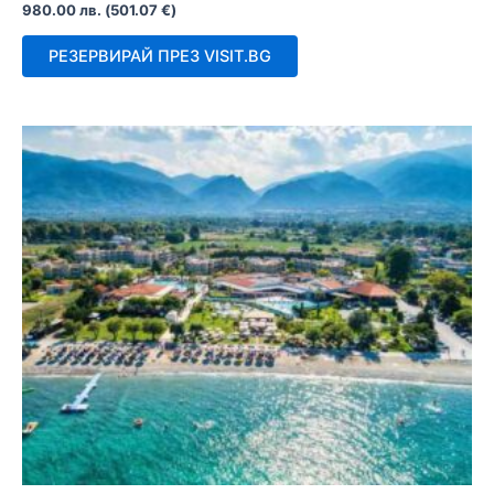
Оценено
980.00
лв.
(
501.07
€
)
с
0
от
РЕЗЕРВИРАЙ ПРЕЗ VISIT.BG
5