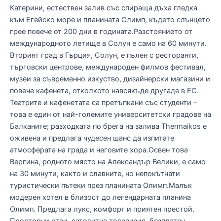
Катерини, естествен залив със спираща дъха гледка
към Егейско море и планината Олимп, където слънцето
грее повече от 200 дни в годината.Разстоянието от
международното летище в Солун е само на 60 минути.
Вторият град в Гърция, Солун, е пълен с ресторанти,
търговски центрове, международен филмов фестивал,
музеи за съвременно изкуство, дизайнерски магазини и
повече кафенета, отколкото навсякъде другаде в ЕС.
Театрите и кафенетата са претъпкани със студенти –
това е един от най-големите университетски градове на
Балканите; разходката по брега на залива Thermaikos е
оживена и предлага чудесен шанс да изпитате
атмосферата на града и неговите хора.Освен това
Вергина, родното място на Александър Велики, е само
на 30 минути, както и славните, но непокътнати
туристически пътеки през планината Олимп.Малък
модерен хотел в близост до легендарната планина
Олимп. Предлага лукс, комфорт и приятен престой.
Просторни стаи, сателитна телевизия, безплатен