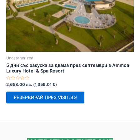
Uncategorized
5 дни със закуска за двама през септември в Ammoa
Luxury Hotel & Spa Resort
Оценено
2,658.00
лв.
(
1,359.01
€
)
с
0
от
РЕЗЕРВИРАЙ ПРЕЗ VISIT.BG
5