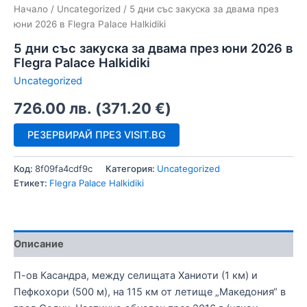
Начало
/
Uncategorized
/ 5 дни със закуска за двама през
юни 2026 в Flegra Palace Halkidiki
5 дни със закуска за двама през юни 2026 в
Flegra Palace Halkidiki
Uncategorized
726.00
лв.
(
371.20
€
)
РЕЗЕРВИРАЙ ПРЕЗ VISIT.BG
Код:
8f09fa4cdf9c
Категория:
Uncategorized
Етикет:
Flegra Palace Halkidiki
Описание
П-ов Касандра, между селищата Ханиоти (1 км) и
Пефкохори (500 м), на 115 км от летище „Македония“ в