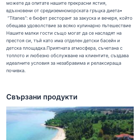
можете да опитате нашите прекрасни ястия,
вдъхновени от средиземноморската гръцка диета•
“Titanes”: е бюфет ресторант за закуска и вечеря, който
обещава удоволствие за всяко кулинарно пътешествие
Нашите малки гости също могат да се насладят на
престоя си, тъй като има отделен детски басейн и
детска площадка.Приятната атмосфера, съчетана с
топлото и любезно обслужване на клиентите, създава
идеалните условия за незабравима и релаксираща
почивка.
Свързани продукти