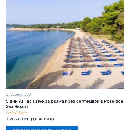
Uncategorized
5 дни All Inclusive за двама през септември в Poseidon
Sea Resort
Оценено
3,205.00
лв.
(
1,638.69
€
)
с
0
от