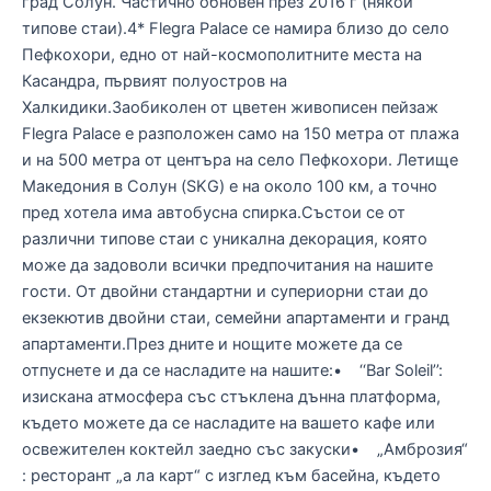
град Солун. Частично обновен през 2016 г (някои
типове стаи).4* Flegra Palace се намира близо до село
Пефкохори, едно от най-космополитните места на
Касандра, първият полуостров на
Халкидики.Заобиколен от цветен живописен пейзаж
Flegra Palace е разположен само на 150 метра от плажа
и на 500 метра от центъра на село Пефкохори. Летище
Македония в Солун (SKG) е на около 100 км, а точно
пред хотела има автобусна спирка.Състои се от
различни типове стаи с уникална декорация, която
може да задоволи всички предпочитания на нашите
гости. От двойни стандартни и супериорни стаи до
екзекютив двойни стаи, семейни апартаменти и гранд
апартаменти.През дните и нощите можете да се
отпуснете и да се насладите на нашите:• ‘‘Bar Soleil’’:
изискана атмосфера със стъклена дънна платформа,
където можете да се насладите на вашето кафе или
освежителен коктейл заедно със закуски• „Амброзия“
: ресторант „а ла карт“ с изглед към басейна, където