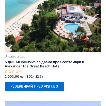
Uncategorized
5 дни All Inclusive за двама през септември в
Alexander the Great Beach Hotel
Оценено
2,003.00
лв.
(
1,024.12
€
)
с
0
от
РЕЗЕРВИРАЙ ПРЕЗ VISIT.BG
5