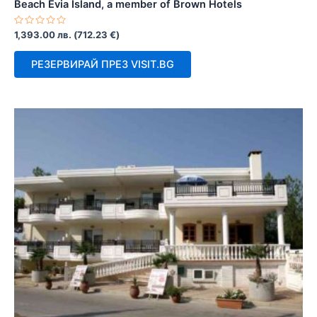
Beach Evia Island, a member of Brown Hotels
Оценено
1,393.00
лв.
(
712.23
€
)
с
0
от
РЕЗЕРВИРАЙ ПРЕЗ VISIT.BG
5