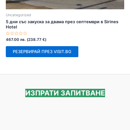
Uncategorized
5 дни със закуска за двама през септември в Sirines
Hotel
Оценено
467.00
лв.
(
238.77
€
)
с
0
от
РЕЗЕРВИРАЙ ПРЕЗ VISIT.BG
5
ИЗПРАТИ ЗАПИТВАНЕ