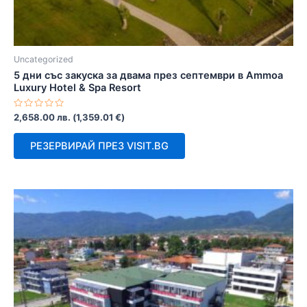
Uncategorized
5 дни със закуска за двама през септември в Ammoa
Luxury Hotel & Spa Resort
Оценено
2,658.00
лв.
(
1,359.01
€
)
с
0
от
РЕЗЕРВИРАЙ ПРЕЗ VISIT.BG
5