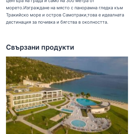
центъра на града и само на 300 метра от
морето.Изграждане на място с панорамна гледка към
Тракийско море и остров Самотраки,това е идеалната
дестинация за почивка и бягства в околността.
Свързани продукти