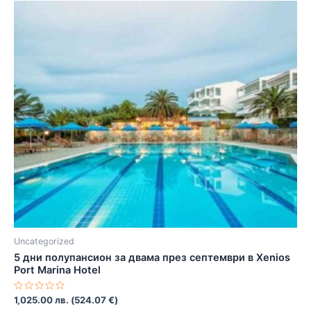
Uncategorized
5 дни полупансион за двама през септември в Xenios
Port Marina Hotel
Оценено
1,025.00
лв.
(
524.07
€
)
с