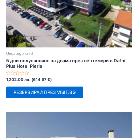
Uncategorized
5 дни полупансион за двама през септември в Dafni
Plus Hotel Pieria
Оценено
1,202.00
лв.
(
614.57
€
)
с
0
от
РЕЗЕРВИРАЙ ПРЕЗ VISIT.BG
5