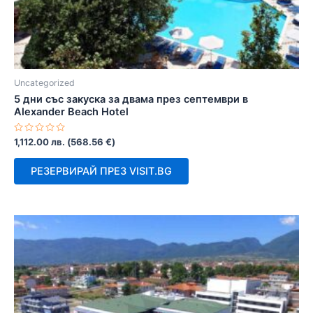
Uncategorized
5 дни със закуска за двама през септември в
Alexander Beach Hotel
Оценено
1,112.00
лв.
(
568.56
€
)
с
0
от
РЕЗЕРВИРАЙ ПРЕЗ VISIT.BG
5