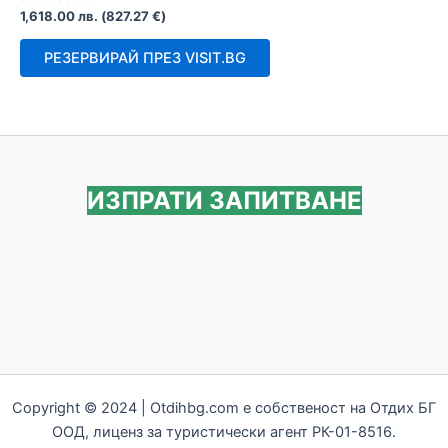
Оценено
1,618.00
лв.
(
827.27
€
)
с
0
от
РЕЗЕРВИРАЙ ПРЕЗ VISIT.BG
5
ИЗПРАТИ ЗАПИТВАНЕ
Copyright © 2024 | Otdihbg.com e собственост на Отдих БГ
ООД, лиценз за туристически агент РК-01-8516.