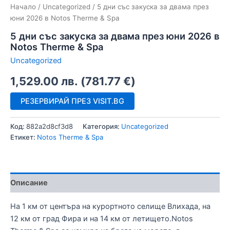
Начало
/
Uncategorized
/ 5 дни със закуска за двама през
юни 2026 в Notos Therme & Spa
5 дни със закуска за двама през юни 2026 в
Notos Therme & Spa
Uncategorized
1,529.00
лв.
(
781.77
€
)
РЕЗЕРВИРАЙ ПРЕЗ VISIT.BG
Код:
882a2d8cf3d8
Категория:
Uncategorized
Етикет:
Notos Therme & Spa
Описание
На 1 км от центъра на курортното селище Влихада, на
12 км от град Фира и на 14 км от летището.Notos