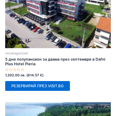
Uncategorized
5 дни полупансион за двама през септември в Dafni
Plus Hotel Pieria
Оценено
1,202.00
лв.
(
614.57
€
)
с
0
от
РЕЗЕРВИРАЙ ПРЕЗ VISIT.BG
5