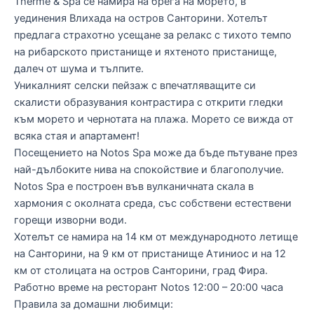
Therme & Spa се намира на брега на морето, в
уединения Влихада на остров Санторини. Хотелът
предлага страхотно усещане за релакс с тихото темпо
на рибарското пристанище и яхтеното пристанище,
далеч от шума и тълпите.
Уникалният селски пейзаж с впечатляващите си
скалисти образувания контрастира с открити гледки
към морето и чернотата на плажа. Морето се вижда от
всяка стая и апартамент!
Посещението на Notos Spa може да бъде пътуване през
най-дълбоките нива на спокойствие и благополучие.
Notos Spa е построен във вулканичната скала в
хармония с околната среда, със собствени естествени
горещи изворни води.
Хотелът се намира на 14 км от международното летище
на Санторини, на 9 км от пристанище Атиниос и на 12
км от столицата на остров Санторини, град Фира.
Работно време на ресторант Notos 12:00 – 20:00 часа
Правила за домашни любимци: