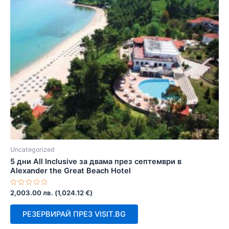
Uncategorized
5 дни All Inclusive за двама през септември в
Alexander the Great Beach Hotel
Оценено
2,003.00
лв.
(
1,024.12
€
)
с
0
от
РЕЗЕРВИРАЙ ПРЕЗ VISIT.BG
5