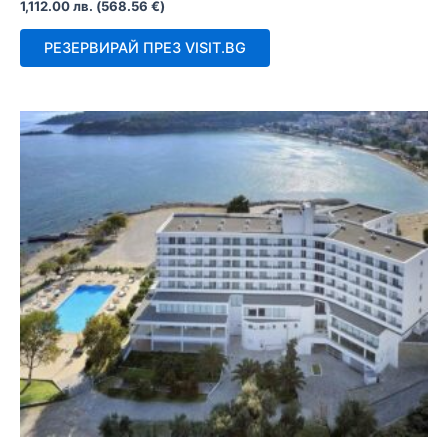
Оценено
1,112.00
лв.
(
568.56
€
)
с
0
от
РЕЗЕРВИРАЙ ПРЕЗ VISIT.BG
5