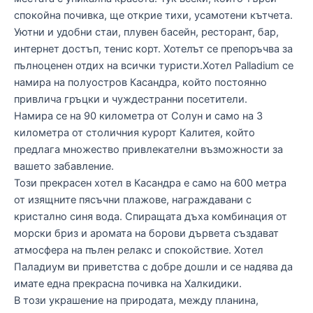
спокойна почивка, ще открие тихи, усамотени кътчета.
Уютни и удобни стаи, плувен басейн, ресторант, бар,
интернет достъп, тенис корт. Хотелът се препоръчва за
пълноценен отдих на всички туристи.Хотел Palladium се
намира на полуостров Касандра, който постоянно
привлича гръцки и чуждестранни посетители.
Намира се на 90 километра от Солун и само на 3
километра от столичния курорт Калитея, който
предлага множество привлекателни възможности за
вашето забавление.
Този прекрасен хотел в Касандра е само на 600 метра
от изящните пясъчни плажове, награждавани с
кристално синя вода. Спиращата дъха комбинация от
морски бриз и аромата на борови дървета създават
атмосфера на пълен релакс и спокойствие. Хотел
Паладиум ви приветства с добре дошли и се надява да
имате една прекрасна почивка на Халкидики.
В този украшение на природата, между планина,