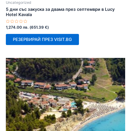
Uncategorized
5 дни със закуска за двама през септември в Lucy
Hotel Kavala
Оценено
1,274.00
лв.
(
651.39
€
)
с
0
от
РЕЗЕРВИРАЙ ПРЕЗ VISIT.BG
5