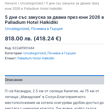
Начало
/
Uncategorized
/ 5 дни със закуска за двама през
юни 2026 в Palladium Hotel Halkidiki
5 дни със закуска за двама през юни 2026 в
Palladium Hotel Halkidiki
Uncategorized
,
Почивка в Гърция
818.00
лв.
(
418.24
€
)
Код:
622a6f901d44
Категории:
Uncategorized
,
Почивка в Гърция
Етикет:
Palladium Hotel Halkidiki
Описание
П-ов Касандра, 2.5 км от селище Калитея, на 75 км от
летище „Македония“ в Солун.Благоприятното
местоположение на хотела осигурява удобен достъп до
местата с уникална красота. Тук всеки, който търси