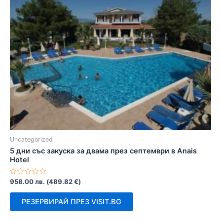
Uncategorized
5 дни със закуска за двама през септември в Anais
Hotel
Оценено
958.00
лв.
(
489.82
€
)
с
0
от
РЕЗЕРВИРАЙ ПРЕЗ VISIT.BG
5