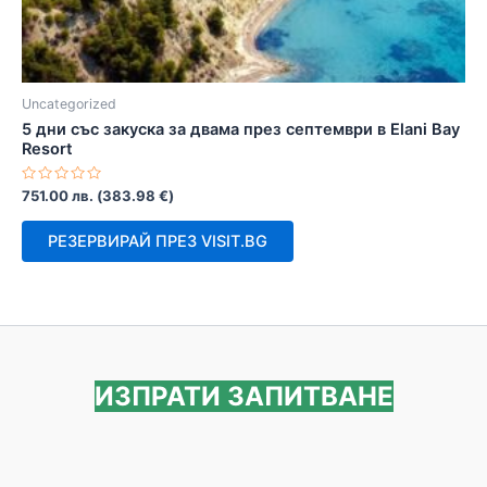
Uncategorized
5 дни със закуска за двама през септември в Elani Bay
Resort
Оценено
751.00
лв.
(
383.98
€
)
с
0
от
РЕЗЕРВИРАЙ ПРЕЗ VISIT.BG
5
ИЗПРАТИ ЗАПИТВАНЕ