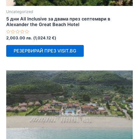
Uncategorized
5 дни All Inclusive за двама през септември в
Alexander the Great Beach Hotel
Оценено
2,003.00
лв.
(
1,024.12
€
)
с
0
от
РЕЗЕРВИРАЙ ПРЕЗ VISIT.BG
5