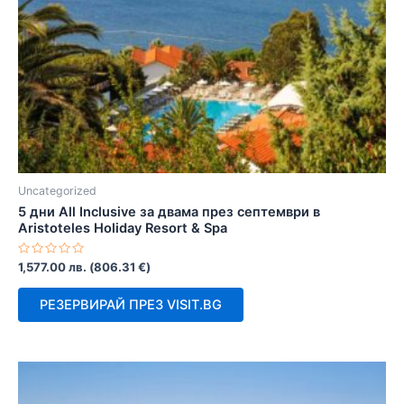
Uncategorized
5 дни All Inclusive за двама през септември в
Aristoteles Holiday Resort & Spa
Оценено
1,577.00
лв.
(
806.31
€
)
с
0
от
РЕЗЕРВИРАЙ ПРЕЗ VISIT.BG
5