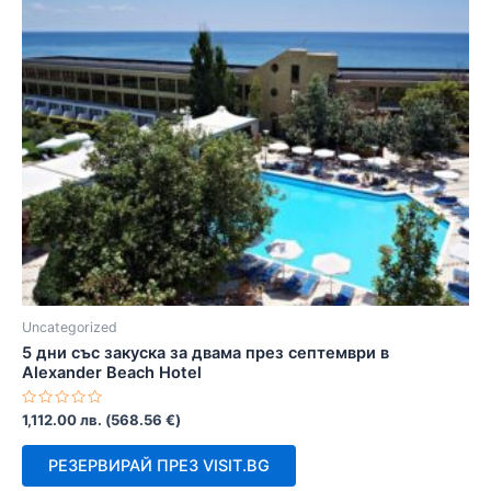
Uncategorized
5 дни със закуска за двама през септември в
Alexander Beach Hotel
Оценено
1,112.00
лв.
(
568.56
€
)
с
0
от
РЕЗЕРВИРАЙ ПРЕЗ VISIT.BG
5