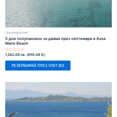
Uncategorized
5 дни полупансион за двама през септември в Assa
Maris Beach
Оценено
1,282.00
лв.
(
655.48
€
)
с
0
от
РЕЗЕРВИРАЙ ПРЕЗ VISIT.BG
5