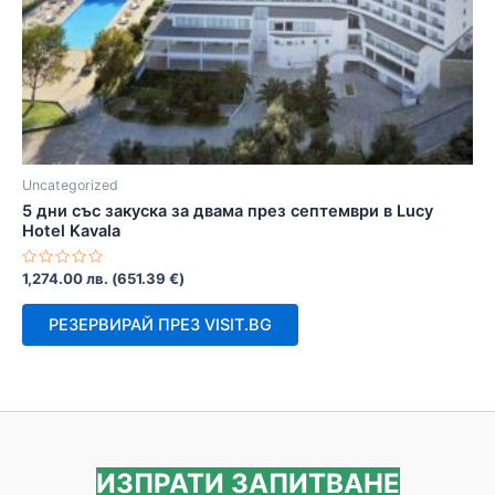
Uncategorized
5 дни със закуска за двама през септември в Lucy
Hotel Kavala
Оценено
1,274.00
лв.
(
651.39
€
)
с
0
от
РЕЗЕРВИРАЙ ПРЕЗ VISIT.BG
5
ИЗПРАТИ ЗАПИТВАНЕ