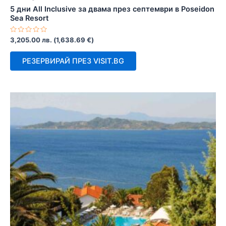
5 дни All Inclusive за двама през септември в Poseidon
Sea Resort
Оценено
3,205.00
лв.
(
1,638.69
€
)
с
0
от
РЕЗЕРВИРАЙ ПРЕЗ VISIT.BG
5