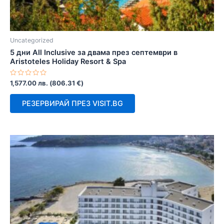
Uncategorized
5 дни All Inclusive за двама през септември в
Aristoteles Holiday Resort & Spa
Оценено
1,577.00
лв.
(
806.31
€
)
с
0
от
РЕЗЕРВИРАЙ ПРЕЗ VISIT.BG
5