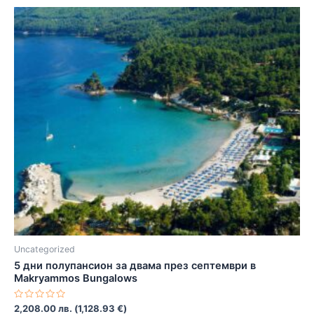
Uncategorized
5 дни полупансион за двама през септември в
Makryammos Bungalows
Оценено
2,208.00
лв.
(
1,128.93
€
)