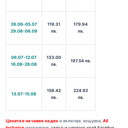
26.06-05.07
119.31
179.94
29.08-06.09
лв.
лв.
06.07-12.07
133.00
197.54 лв.
16.08-28.08
лв.
158.42
224.92
13.07-15.08
лв.
лв.
Цената е на човек на ден
и включва: нощувка,
All
Inclusive
изхранване,
чадър и шезлонг край басейна
,