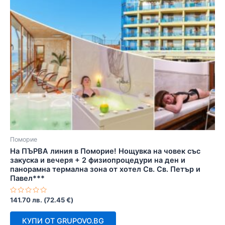
Поморие
На ПЪРВА линия в Поморие! Нощувка на човек със
закуска и вечеря + 2 физиопроцедури на ден и
панорамна термална зона от хотел Св. Св. Петър и
Павел***
Оценено
141.70
лв.
(
72.45
€
)
с
0
от
КУПИ ОТ GRUPOVO.BG
5