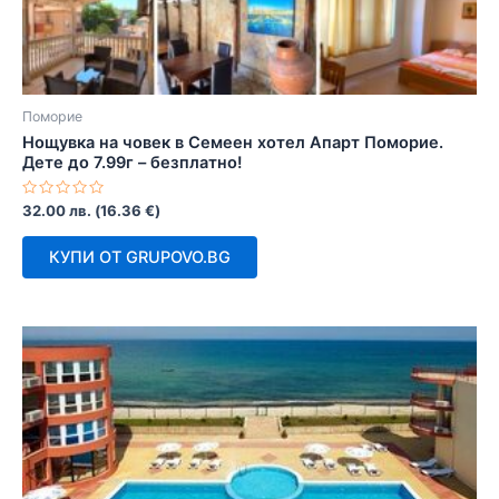
Поморие
Нощувка на човек в Семеен хотел Апарт Поморие.
Дете до 7.99г – безплатно!
Оценено
32.00
лв.
(
16.36
€
)
с
0
от
КУПИ ОТ GRUPOVO.BG
5