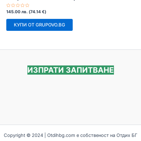
Оценено
145.00
лв.
(
74.14
€
)
с
0
от
КУПИ ОТ GRUPOVO.BG
5
ИЗПРАТИ ЗАПИТВАНЕ
Copyright © 2024 | Otdihbg.com e собственост на Отдих БГ