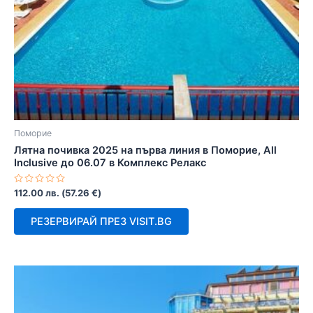
Поморие
Лятна почивка 2025 на първа линия в Поморие, All
Inclusive до 06.07 в Комплекс Релакс
Оценено
112.00
лв.
(
57.26
€
)
с
0
от
РЕЗЕРВИРАЙ ПРЕЗ VISIT.BG
5