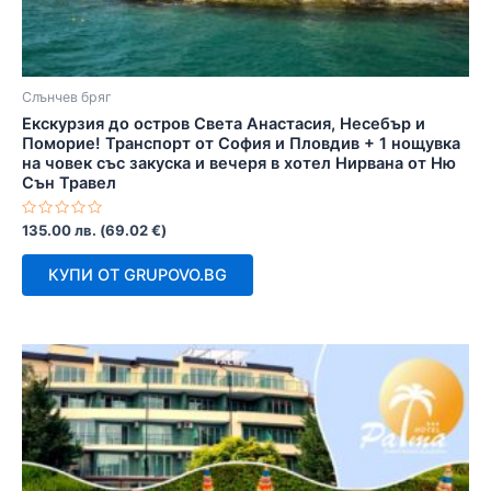
Слънчев бряг
Екскурзия до остров Света Анастасия, Несебър и
Поморие! Транспорт от София и Пловдив + 1 нощувка
на човек със закуска и вечеря в хотел Нирвана от Ню
Сън Травел
Оценено
135.00
лв.
(
69.02
€
)
с
0
от
КУПИ ОТ GRUPOVO.BG
5