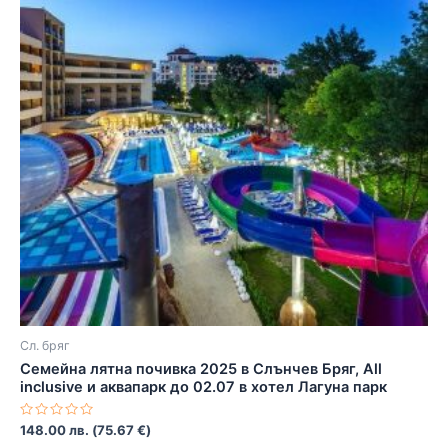
Сл. бряг
Семейна лятна почивка 2025 в Слънчев Бряг, All
inclusive и аквапарк до 02.07 в хотел Лагуна парк
Оценено
148.00
лв.
(
75.67
€
)
с