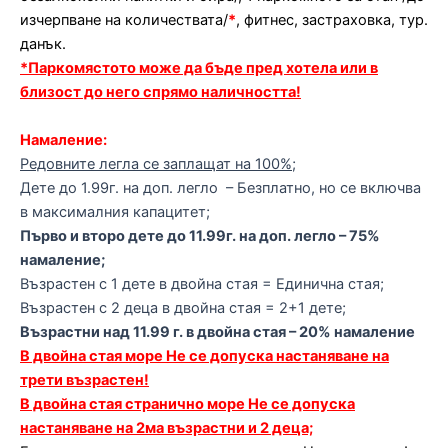
изчерпване на количествата/
*
, фитнес, застраховка, тур.
данък.
*Паркомястото може да бъде пред хотела или в
близост до него спрямо наличността!
Намаление:
Редовните легла се заплащат на 100%;
Дете до 1.99г. на доп. легло – Безплатно, но се включва
в максималния капацитет;
Първо и второ дете до 11.99г. на доп. легло – 75%
намаление;
Възрастен с 1 дете в двойна стая = Единична стая;
Възрастен с 2 деца в двойна стая = 2+1 дете;
Възрастни над 11.99 г. в двойна стая – 20% намаление
В двойна стая море Не се допуска настаняване на
трети възрастен!
В двойна стая странично море Не се допуска
настаняване на 2ма възрастни и 2 деца;