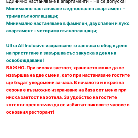
Единично настаняване в апартаменти – Не се допуска!
Минимално настаняване в едноспален апартамент –
трима пълноплащащи;
Минимално настаняване в фамилен, двуспален и лукс
апартамент – четирима пълноплащащи;
Ultra Аll Inclusive изхранването започва с обяд в деня
на пристигане и завършва със закуска в деня на
освобождаване!
ВАЖНО: При висока заетост, храненето може да се
извършва на две смени, като при настаняване гостите
ще бъдат уведомени за часа. В началото и в края на
сезона е възможно изхранване на база сет меню при
ниска заетост на хотела. За удобство на гостите
хотелът преповъчва да се избягват пиковите часове в
основния ресторант!