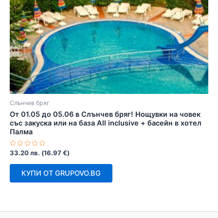
Слънчев бряг
От 01.05 до 05.06 в Слънчев бряг! Нощувки на човек
със закуска или на база All inclusive + басейн в хотел
Палма
Оценено
33.20
лв.
(
16.97
€
)
с
0
от
КУПИ ОТ GRUPOVO.BG
5