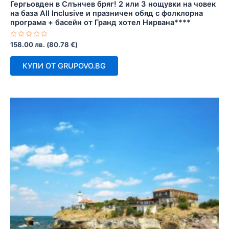
Гергьовден в Слънчев бряг! 2 или 3 нощувки на човек
на база All Inclusive и празничен обяд с фолклорна
програма + басейн от Гранд хотел Нирвана****
Оценено
158.00
лв.
(
80.78
€
)
с
0
от
КУПИ ОТ GRUPOVO.BG
5