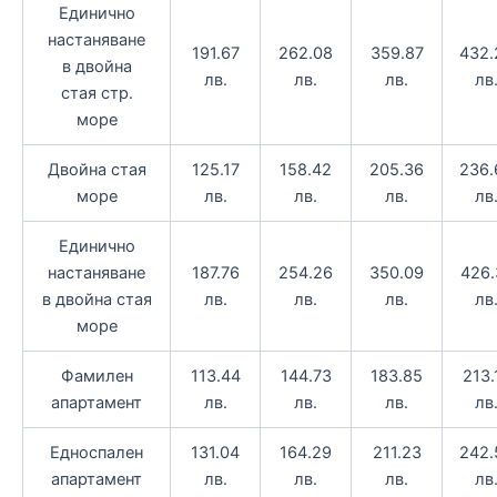
Единично
настаняване
191.67
262.08
359.87
432.
в двойна
лв.
лв.
лв.
лв
стая стр.
море
Двойна стая
125.17
158.42
205.36
236.
море
лв.
лв.
лв.
лв
Единично
настаняване
187.76
254.26
350.09
426.
в двойна стая
лв.
лв.
лв.
лв
море
Фамилен
113.44
144.73
183.85
213.
апартамент
лв.
лв.
лв.
лв
Едноспален
131.04
164.29
211.23
242.
апартамент
лв.
лв.
лв.
лв