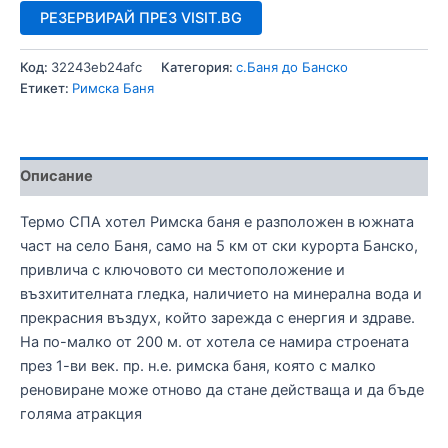
РЕЗЕРВИРАЙ ПРЕЗ VISIT.BG
Код:
32243eb24afc
Категория:
с.Баня до Банско
Етикет:
Римска Баня
Описание
Термо СПА хотел Римска баня e разположен в южната
част на село Баня, само на 5 км от ски курорта Банско,
привлича с ключовото си местоположение и
възхитителната гледка, наличието на минерална вода и
прекрасния въздух, който зарежда с енергия и здраве.
На по-малко от 200 м. от хотела се намира строената
през 1-ви век. пр. н.е. римска баня, която с малко
реновиране може отново да стане действаща и да бъде
голяма атракция