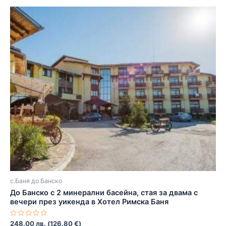
с.Баня до Банско
До Банско с 2 минерални басейна, стая за двама с
вечери през уикенда в Хотел Римска Баня
Оценено
248.00
лв.
(
126.80
€
)