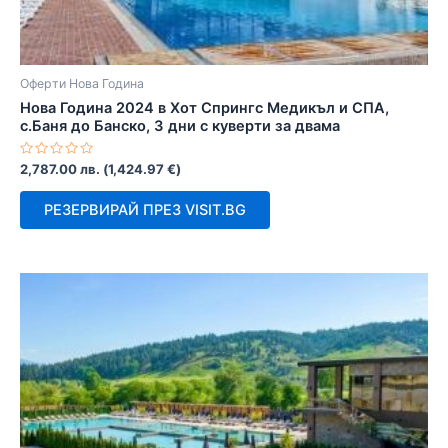
Оферти Нова Година
Нова Година 2024 в Хот Спрингс Медикъл и СПА,
с.Баня до Банско, 3 дни с куверти за двама
Оценено
2,787.00
лв.
(
1,424.97
€
)
с
0
от
РЕЗЕРВИРАЙ ПРЕЗ VISIT.BG
5