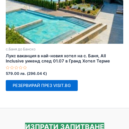
с.Баня до Банско
Лукс ваканция в най-новия хотел на с. Баня, All
Inclusive уикенд след 01.07 в Гранд Хотел Терме
Оценено
579.00
лв.
(
296.04
€
)
с
0
от
РЕЗЕРВИРАЙ ПРЕЗ VISIT.BG
5
ИЗПРАТИ ЗАПИТВАНЕ