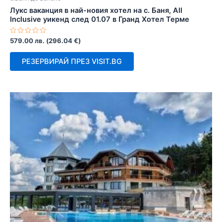
Лукс ваканция в най-новия хотел на с. Баня, All
Inclusive уикенд след 01.07 в Гранд Хотел Терме
Оценено
579.00
лв.
(
296.04
€
)
с
0
от
РЕЗЕРВИРАЙ ПРЕЗ VISIT.BG
5