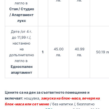
лв.
лв.
легло в
Стая / Студио
/ Апартамент
лукс
Дете /от 4 г.
до 11,99 г./,
настанено
на
45.00
40.99
1
50.19 л
допълнително
лв.
лв.
легло в
Едноспален
апартамент
Цените са на ден за съответното помещение и
включват:
нощувка,
закуска на блок-маса, вечеря на
блок-маса или сет меню
/ без напитки /, безплатно