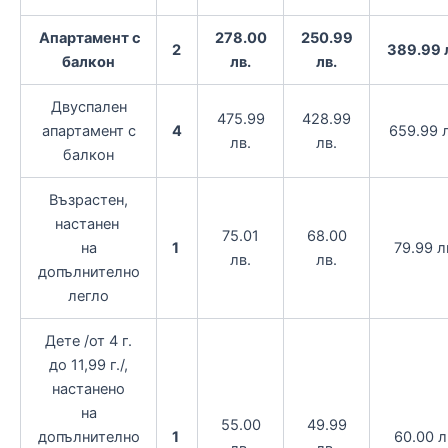
Апартамент с
278.00
250.99
2
389.99 
балкон
лв.
лв.
Двуспален
475.99
428.99
апартамент с
4
659.99 
лв.
лв.
балкон
Възрастен,
настанен
75.01
68.00
на
1
79.99 л
лв.
лв.
допълнително
легло
Дете /от 4 г.
до 11,99 г./,
настанено
на
55.00
49.99
допълнително
1
60.00 л