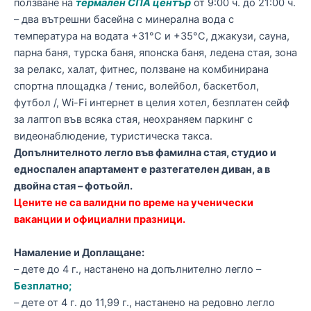
ползване на
термален СПА център
от 9:00 ч. до 21:00 ч.
– два вътрешни басейна с минерална вода с
температура на водата +31°С и +35°С, джакузи, сауна,
парна баня, турска баня, японска баня, ледена стая, зона
за релакс, халат, фитнес, ползване на комбинирана
спортна площадка / тенис, волейбол, баскетбол,
футбол /, Wi-Fi интернет в целия хотел, безплатен сейф
за лаптоп във всяка стая, неохраняем паркинг с
видеонаблюдение, туристическа такса.
Допълнителното легло във фамилна стая, студио и
едноспален апартамент е разтегателен диван, а в
двойна стая – фотьойл.
Цените не са валидни по време на ученически
ваканции и официални празници.
Намаление и Доплащане:
– дете до 4 г., настанено на допълнително легло –
Безплатно;
– дете от 4 г. до 11,99 г., настанено на редовно легло