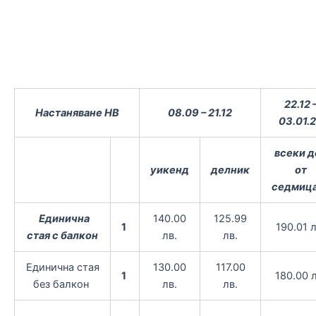
22.12 
Настаняване HВ
08.09 – 21.12
03.01.
всеки д
уикенд
делник
от
седмиц
Единична
140.00
125.99
1
190.01 л
стая с балкон
лв.
лв.
Единична стая
130.00
117.00
1
180.00 л
без балкон
лв.
лв.