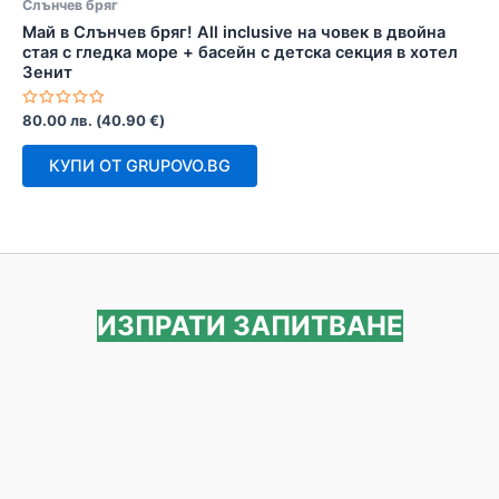
Слънчев бряг
Май в Слънчев бряг! All inclusive на човек в двойна
стая с гледка море + басейн с детска секция в хотел
Зенит
Оценено
80.00
лв.
(
40.90
€
)
с
0
от
КУПИ ОТ GRUPOVO.BG
5
ИЗПРАТИ ЗАПИТВАНЕ