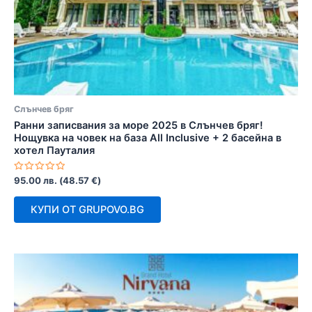
Слънчев бряг
Ранни записвания за море 2025 в Слънчев бряг!
Нощувка на човек на база All Inclusive + 2 басейна в
хотел Пауталия
Оценено
95.00
лв.
(
48.57
€
)
с
0
от
КУПИ ОТ GRUPOVO.BG
5