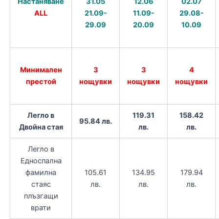
Настаняване
31.05
12.06
02.07
ALL
21.09-
11.09-
29.08-
29.09
20.09
10.09
Минимален
3
3
4
престой
нощувки
нощувки
нощувки
Легло в
119.31
158.42
95.84 лв.
Двойна стая
лв.
лв.
Легло в
Едноспална
фамилна
105.61
134.95
179.94
стаяс
лв.
лв.
лв.
плъзгащи
врати