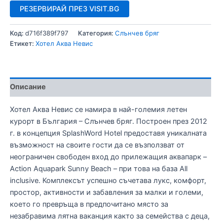
РЕЗЕРВИРАЙ ПРЕЗ VISIT.BG
Код:
d716f389f797
Категория:
Слънчев бряг
Етикет:
Хотел Аква Невис
Описание
Хотел Аква Невис се намира в най-големия летен
курорт в България – Слънчев бряг. Построен през 2012
г. в концепция SplashWord Hotel предоставя уникалната
възможност на своите гости да се възползват от
неограничен свободен вход до прилежащия аквапарк –
Action Aquapark Sunny Beach – при това на база All
inclusive. Комплексът успешно съчетава лукс, комфорт,
простор, активности и забавления за малки и големи,
което го превръща в предпочитано място за
незабравима лятна ваканция както за семейства с деца,