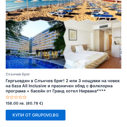
Слънчев бряг
Гергьовден в Слънчев бряг! 2 или 3 нощувки на човек
на база All Inclusive и празничен обяд с фолклорна
програма + басейн от Гранд хотел Нирвана****
Оценено
158.00
лв.
(
80.78
€
)
с
0
от
КУПИ ОТ GRUPOVO.BG
5