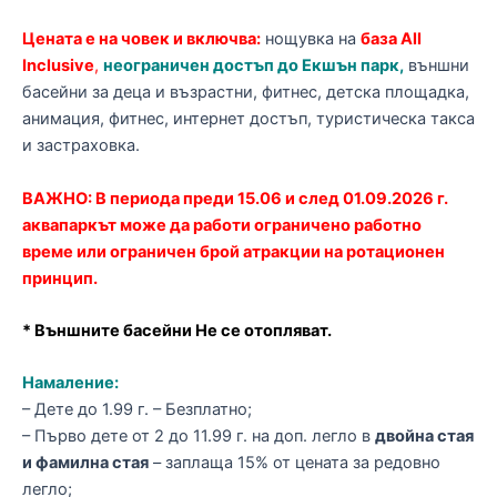
Цената е на човек и включва:
нощувка на
база All
Inclusive
,
неограничен достъп до Екшън парк,
външни
басейни за деца и възрастни, фитнес, детска площадка,
анимация, фитнес, интернет достъп, туристическа такса
и застраховка.
ВАЖНО: В периода преди 15.06 и след 01.09.2026 г.
аквапаркът може да работи ограничено работно
време или ограничен брой атракции на ротационен
принцип.
* Външните басейни Не се отопляват.
Намаление:
– Дете до 1.99 г. – Безплатно;
– Първо дете от 2 до 11.99 г. на доп. легло в
двойна стая
и фамилна стая
– заплаща 15% от цената за редовно
легло;