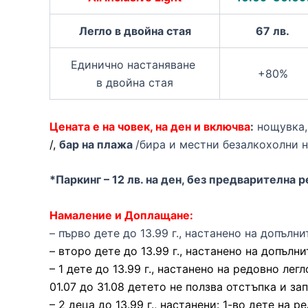
Легло в двойна стая
67 лв.
Единично настаняване
+80%
в двойна стая
Цената е на човек, на ден и включва
:
нощувка
/,
бар на плажа
/бира и местни безалкохолни н
*Паркинг – 12 лв. на ден, без предварителна 
Намаление и Доплащане:
– първо дете до 13.99 г., настанено на допълн
– второ дете до 13.99 г., настанено на допълн
– 1 дете до 13.99 г., настанено на редовно лег
01.07 до 31.08 детето не ползва отстъпка и за
– 2 деца до 13.99 г., настанени: 1-во дете на