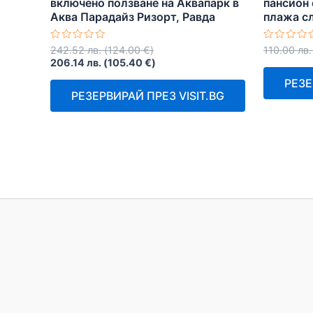
включено ползване на Аквапарк в
пансион 
Аква Парадайз Ризорт, Равда
плажа сл
Оценено
Оценено
242.52
лв.
(
124.00
€
)
110.00
лв.
с
с
206.14
лв.
(
105.40
€
)
0
0
от
от
РЕЗЕ
5
5
РЕЗЕРВИРАЙ ПРЕЗ VISIT.BG