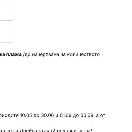
 на плажа
/до изчерпване на количеството
риодите 10.05 до 30.06 и 01.09 до 30.09, а от
аща се за
Двойна стая
/2 редовни легла/;