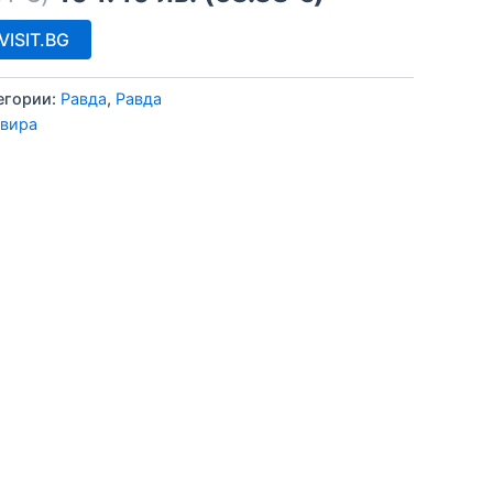
ISIT.BG
егории:
Равда
,
Равда
лвира