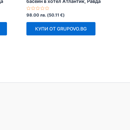
да
басейн в хотел Атлантик, Равда
Оценено
98.00
лв.
(
50.11
€
)
с
0
от
КУПИ ОТ GRUPOVO.BG
5