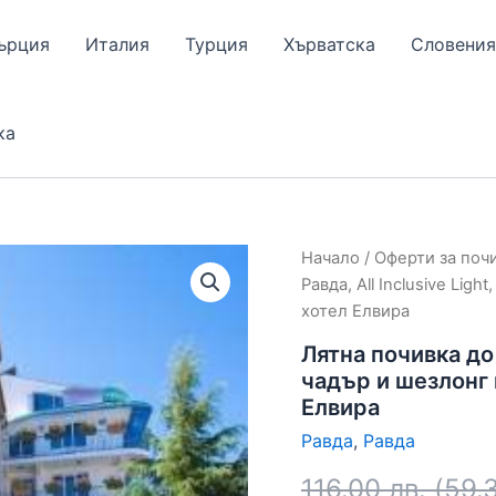
ърция
Италия
Турция
Хърватска
Словения
ка
Начало
/
Оферти за поч
Равда, All Inclusive Lig
хотел Елвира
Лятна почивка до 
чадър и шезлонг 
Елвира
Равда
,
Равда
116.00
лв.
(
59.