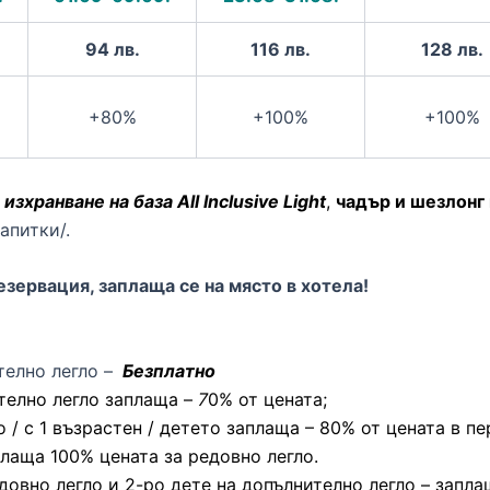
94 лв.
116 лв.
128 лв.
+80%
+100%
+100%
,
и
зхранване на база All Inclusive Light
,
чадър и шезлонг
апитки/.
резервация, заплаща се на място в хотела!
ително легло –
Безплатно
ително легло заплаща –
7
0% от цената;
ло / с 1 възрастен / детето заплаща – 80% от цената в пе
плаща 100% цената за редовно легло.
 редовно легло и 2-ро дете на допълнително легло – запл