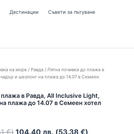
Дестинации
Съвети за пътуване
ивка на море
/
Равда
/ Лятна почивка до плажа в
ht, чадър и шезлонг на плажа до 14.07 в Семеен
плажа в Равда, All Inclusive Light,
на плажа до 14.07 в Семеен хотел
31
€
)
104.40
лв.
(
53.38
€
)