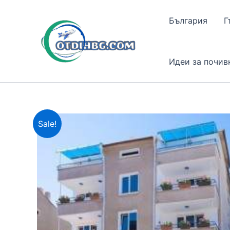
Skip
to
България
Г
content
Идеи за почив
Sale!