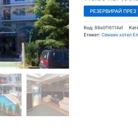
РЕЗЕРВИРАЙ ПРЕЗ V
Код:
88e0f16114a1
Кат
Етикет:
Семеен хотел Е