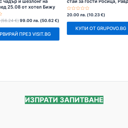
с чадър и шезлонг на
стаи за гости Росица, Рав
ед 25.08 от хотел Бижу
Оценено
20.00
лв.
(
10.23
€
)
с
(
56.24
€
)
99.00
лв.
(
50.62
€
)
0
от
КУПИ ОТ GRUPOVO.BG
5
РВИРАЙ ПРЕЗ VISIT.BG
ИЗПРАТИ ЗАПИТВАНЕ