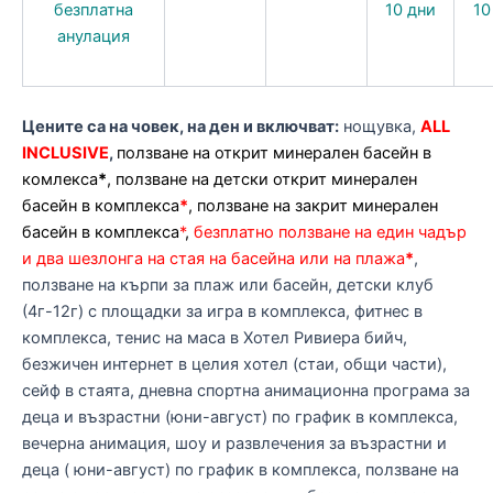
безплатна
10 дни
10
анулация
Цените са на човек, на ден и включват:
нощувка,
ALL
INCLUSIVE
,
ползване на открит минерален басейн в
комлекса
*
, ползване на детски открит минерален
басейн в комплекса
*
, ползване на закрит минерален
басейн в комплекса
*
,
безплатно ползване на един чадър
и два шезлонга на стая на басейна или на плажа
*
,
ползване на кърпи за плаж или басейн, детски клуб
(4г-12г) с площадки за игра в комплекса, фитнес в
комплекса, тенис на маса в Хотел Ривиера бийч,
безжичен интернет в целия хотел (стаи, общи части),
сейф в стаята, дневна спортна анимационна програма за
деца и възрастни (юни-август) по график в комплекса,
вечерна анимация, шоу и развлечения за възрастни и
деца ( юни-август) по график в комплекса, ползване на