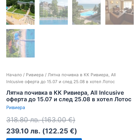
Начало
/
Ривиера
/ Лятна почивка в КК Ривиера, All
Inlcusive оферта до 15.07 и след 25.08 в хотел Лотос
Лятна почивка в КК Ривиера, All Inlcusive
оферта до 15.07 и след 25.08 в хотел Лотос
Ривиера
318.80
лв.
(
163.00
€
)
239.10
лв.
(
122.25
€
)