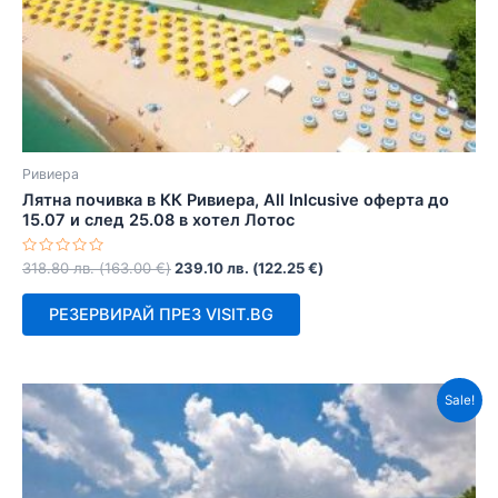
Ривиера
Лятна почивка в КК Ривиера, All Inlcusive оферта до
15.07 и след 25.08 в хотел Лотос
Оценено
318.80
лв.
(
163.00
€
)
239.10
лв.
(
122.25
€
)
с
0
от
РЕЗЕРВИРАЙ ПРЕЗ VISIT.BG
5
Sale!