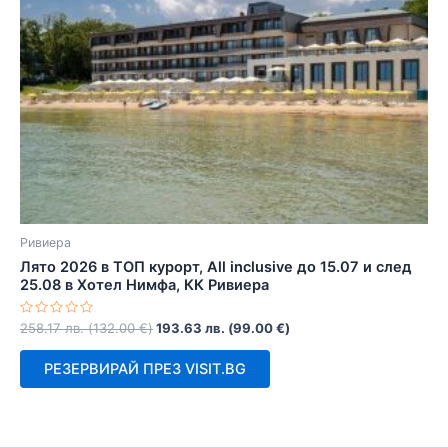
Ривиера
Лято 2026 в ТОП курорт, All inclusive до 15.07 и след
25.08 в Хотел Нимфа, КК Ривиера
Оценено
258.17
лв.
(
132.00
€
)
193.63
лв.
(
99.00
€
)
с
0
от
РЕЗЕРВИРАЙ ПРЕЗ VISIT.BG
5