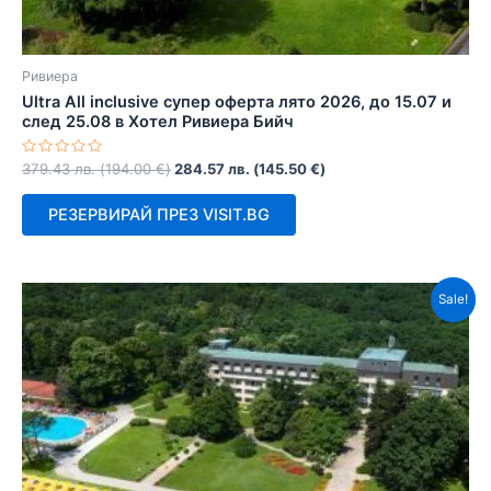
Ривиера
Ultra All inclusive супер оферта лято 2026, до 15.07 и
след 25.08 в Хотел Ривиера Бийч
Оценено
379.43
лв.
(
194.00
€
)
284.57
лв.
(
145.50
€
)
с
0
от
РЕЗЕРВИРАЙ ПРЕЗ VISIT.BG
5
Sale!