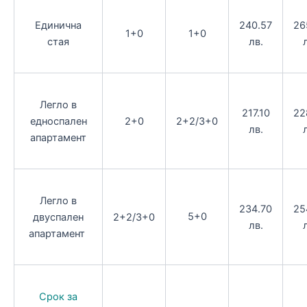
Единична
240.57
26
1+0
1+0
стая
лв.
Легло в
217.10
22
едноспален
2+0
2+2/3+0
лв.
апартамент
Легло в
234.70
25
5+0
двуспален
2+2/3+0
лв.
апартамент
Срок за