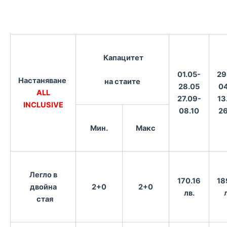
Капацитет
01.05-
29
Настаняване
на стаите
28.05
0
ALL
27.09-
13
INCLUSIVE
08.10
2
Мин.
Макс
Легло в
170.16
18
двойна
2+0
2+0
лв.
стая