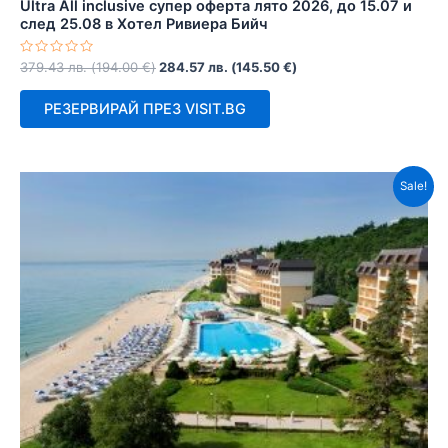
Ultra All inclusive супер оферта лято 2026, до 15.07 и
след 25.08 в Хотел Ривиера Бийч
Оценено
379.43
лв.
(
194.00
€
)
284.57
лв.
(
145.50
€
)
с
0
от
РЕЗЕРВИРАЙ ПРЕЗ VISIT.BG
5
Sale!