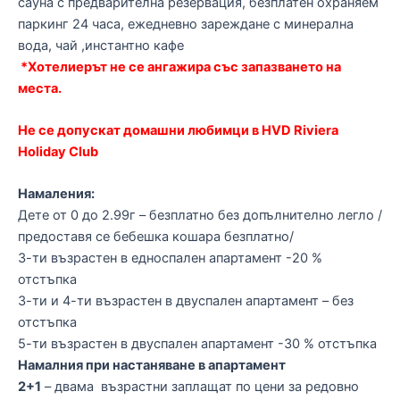
сауна с предварителна резервация, безплатен охраняем
паркинг 24 часа, ежедневно зареждане с минерална
вода, чай ,инстантно кафе
*Хотелиерът не се ангажира със запазването на
места.
Не се допускат домашни любимци в HVD Riviera
Holiday Club
Намаления:
Дете от 0 до 2.99г – безплатно без допълнително легло /
предоставя се бебешка кошара безплатно/
3-ти възрастен в едноспален апартамент -20 %
отстъпка
3-ти и 4-ти възрастен в двуспален апартамент – без
отстъпка
5-ти възрастен в двуспален апартамент -30 % отстъпка
Намалния при настаняване в апартамент
2+1
– двама възрастни заплащат по цени за редовно