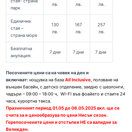
стая- страна
лв.
лв.
лв.
парк
Единична
130
167
257
стая –
лв.
лв.
лв.
страна море
Безплатна
7 дни
7 дни
7 дни
анулация:
Посочените цени са на човек на ден и
включват:
нощувка на база
All Inclusive,
ползване на
външен басейн, с детскo отделениe, заедно с шезлонги,
чадъри – 09:00 – 18:00 ч, WI-FI във фоайето и стаите 24
часа, курортна такса.
Празничният период 01.05 до 06.05.2025 вкл. ще се
счита за и ценообразува по цени Нисък сезон.
Горепосочените цени и отстъпки НЕ са валидни за
Великден.