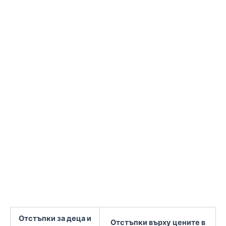
Отстъпки за деца и
Отстъпки върху цените в