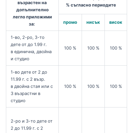
възрастен на
% съгласно периодите
допълнително
легло приложими
промо
нисък
висок
за:
1-во, 2-ро, 3-то
дете от до 1.99 г.
100 %
100 %
100 %
в единична, двойна
и студио
1-во дете от 2 до
11.99 г. с 2 възр.
в двойна стая или с
100 %
100 %
100 %
3 възрастни в
студио
2-ро и 3-то дете от
2 до 11.99 г. с 2