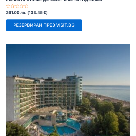
Оценено
261.00
лв.
(
133.45
€
)
с
0
от
РЕЗЕРВИРАЙ ПРЕЗ VISIT.BG
5