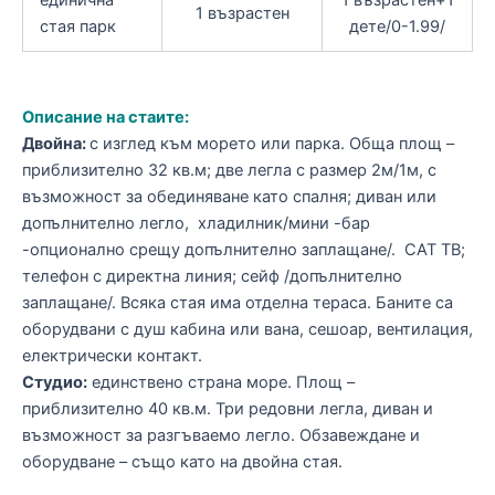
1 възрастен
стая парк
дете/0-1.99/
Описание на стаите:
Двойна
:
с изглед към морето или парка. Обща площ –
приблизително 32 кв.м; две легла с размер 2м/1м, с
възможност за обединяване като спалня; диван или
допълнително легло, хладилник/мини -бар
-опционално срещу допълнително заплащане/. САТ ТВ;
телефон с директна линия; сейф /допълнително
заплащане/. Всяка стая има отделна тераса. Баните са
оборудвани с душ кабина или вана, сешоар, вентилация,
електрически контакт.
Студио:
единствено страна море. Площ –
приблизително 40 кв.м. Три редовни легла, диван и
възможност за разгъваемо легло. Обзавеждане и
оборудване – също като на двойна стая.