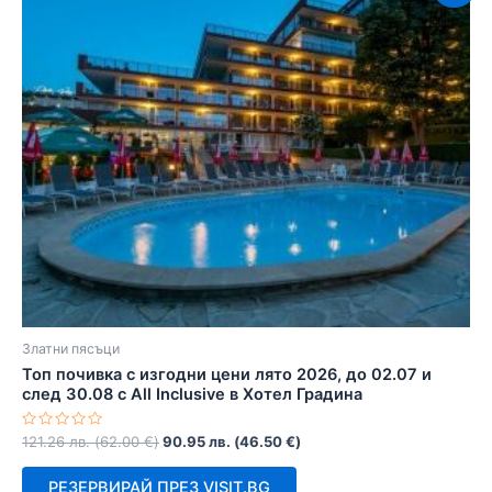
Златни пясъци
Топ почивка с изгодни цени лято 2026, до 02.07 и
след 30.08 с All Inclusive в Хотел Градина
Оценено
121.26
лв.
(
62.00
€
)
90.95
лв.
(
46.50
€
)
с
0
от
РЕЗЕРВИРАЙ ПРЕЗ VISIT.BG
5