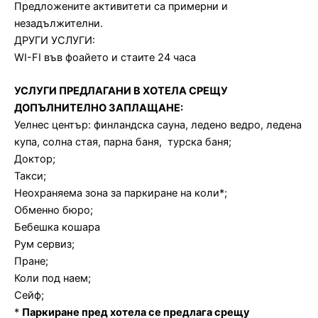
Предложените активитети са примерни и
незадължителни.
ДРУГИ УСЛУГИ:
WI-FI във фоайето и стаите 24 часа
УСЛУГИ ПРЕДЛАГАНИ В ХОТЕЛА СРЕЩУ
ДОПЪЛНИТЕЛНО ЗАПЛАЩАНЕ:
Уелнес център: финландска сауна, ледено ведро, ледена
купа, солна стая, парна баня, турска баня;
Доктор;
Такси;
Неохраняема зона за паркиране на коли*;
Обменно бюро;
Бебешка кошара
Рум сервиз;
Пране;
Коли под наем;
Сейф;
*
Паркиране пред хотела се предлага срещу