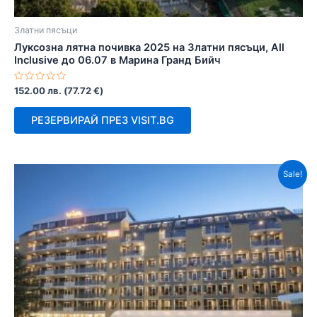
Златни пясъци
Луксозна лятна почивка 2025 на Златни пясъци, All
Inclusive до 06.07 в Марина Гранд Бийч
Оценено
152.00
лв.
(
77.72
€
)
с
0
от
РЕЗЕРВИРАЙ ПРЕЗ VISIT.BG
5
Sale!