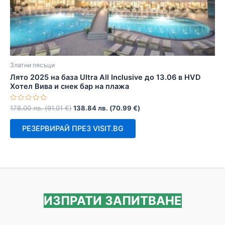
Златни пясъци
Лято 2025 на база Ultra All Inclusive до 13.06 в HVD
Хотел Вива и снек бар на плажа
Оценено
178.00
лв.
(
91.01
€
)
138.84
лв.
(
70.99
€
)
с
0
от
РЕЗЕРВИРАЙ ПРЕЗ VISIT.BG
5
ИЗПРАТИ ЗАПИТВАНЕ