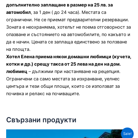
допълнително заплащане в размер на 25 лв. за
автомобил
, за 1 ден ( до 24 часа). Местата са
ограничени. Не се приемат предварителни резервации.
Зоната е неохраняема, хотелът не поема отговорност за
опазване и състоянието на автомобилите, по какъвто и
да е начин. Цената се заплаща единствено за ползване
на площта.
Хотел Елена приема някои домашни любимци (кучета,
котки и др.) срещу такса от 25 лева на ден на дом.
любимец
– дължими при настаняване на рецепция.
Ограничени са само местата за изхранване, уелнес
центъра и тези общи площи, които се използват за
почивка и релакс на почиващите.
Свързани продукти
Sale!