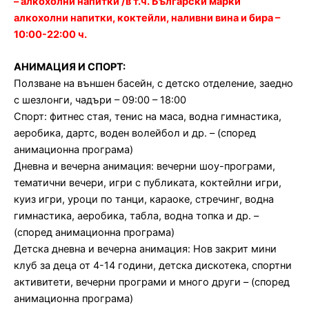
– алкохолни напитки /в т.ч. Български марки
алкохолни напитки, коктейли, наливни вина и бира –
10:00-22:00 ч.
АНИМАЦИЯ И СПОРТ:
Ползване на външен басейн, с детскo отделениe, заедно
с шезлонги, чадъри – 09:00 – 18:00
Спорт: фитнес стая, тенис на маса, водна гимнастика,
аеробика, дартс, воден волейбол и др. – (според
анимационна програма)
Дневна и вечерна анимация: вечерни шоу-програми,
тематични вечери, игри с публиката, коктейлни игри,
куиз игри, уроци по танци, караоке, стречинг, водна
гимнастика, аеробика, табла, водна топка и др. –
(според анимационна програма)
Детска дневна и вечерна анимация: Нов закрит мини
клуб за деца от 4-14 години, детска дискотека, спортни
активитети, вечерни програми и много други – (според
анимационна програма)