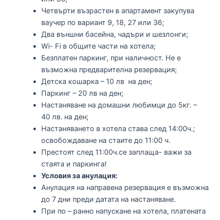
Четвърти възрастен в апартамент закупува
ваучер по вариант 9, 18, 27 или 36;
Два външни басейна, чадъри и шезлонги;
Wi- Fi в общите части на хотела;
Безплатен паркинг, при наличност. Не е
възможна предварителна резервация;
Детска кошарка – 10 лв на ден;
Паркинг – 20 лв на ден;
Настаняване на домашни любимци до 5кг. –
40 лв. на ден;
Настаняването в хотела става след 14:00ч.;
освобождаване на стаите до 11:00 ч.
Престоят след 11:00ч.се заплаща- важи за
стаята и паркинга!
Условия за анулация:
Анулация на направена резервация е възможна
до 7 дни преди датата на настаняване.
При по – ранно напускане на хотела, платената