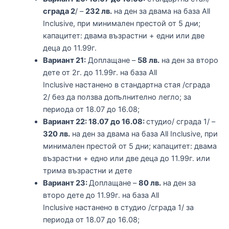
сграда 2
/ –
232 лв.
на ден за двама на база All
Inclusive, при минимален престой от 5 дни;
капацитет: двама възрастни + едни или две
деца до 11.99г.
Вариант 21:
Доплащане –
58 лв.
на ден за второ
дете от 2г. до 11.99г. на база All
Inclusive настанено в стандартна стая /сграда
2/ без да ползва допълнително легло; за
периода от 18.07 до 16.08;
Вариант 22: 18.07 до 16.08:
студио/ сграда 1/ –
320 лв.
на ден за двама на база All Inclusive, при
минимален престой от 5 дни; капацитет: двама
възрастни + едно или две деца до 11.99г. или
трима възрастни и дете
Вариант 23:
Доплащане –
80 лв.
на ден за
второ дете до 11.99г. на база All
Inclusive настанено в студио /сграда 1/ за
периода от 18.07 до 16.08;