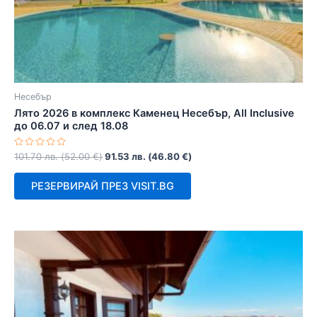
Несебър
Лято 2026 в комплекс Каменец Несебър, All Inclusive
до 06.07 и след 18.08
Оценено
101.70
лв.
(
52.00
€
)
91.53
лв.
(
46.80
€
)
с
0
от
РЕЗЕРВИРАЙ ПРЕЗ VISIT.BG
5