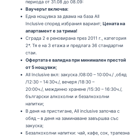
периода от 31.08 до 08.09:
Ваучерът включва:
Една нощувка за двама на база Аll
Inclusive според избрания вариант;
Цената на
апартамент е за трима!
Сграда 2 е реновирана през 2011 г., категория
2*. Тя е на 3 етажа и предлага 36 стандартни
стаи.
Офертата е валидна при минимален престой
от 5 нощувки;
Аll Inclusive вкл: закуска /08:00 – 10:00ч./ ,обяд
/12:30 – 14:30ч./, вечеря /18:30 –
20:00ч./, междинно хранене /15:30 – 16:30ч./,
български алкохолни и безалкохолни
напитки;
В деня на пристигане, All inclusive започва с
обяд – в деня на заминаване завършва със
закуска;
Безалкохолни напитки: чай, кафе, сок, трапезна