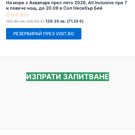
На море с Аквапарк през лято 2026, All Inclusive при 7
и повече нощ. до 20.06 в Сол Несебър Бей
Оценено
185.80
лв.
(
95.00
€
)
139.35
лв.
(
71.25
€
)
с
0
от
РЕЗЕРВИРАЙ ПРЕЗ VISIT.BG
5
ИЗПРАТИ ЗАПИТВАНЕ