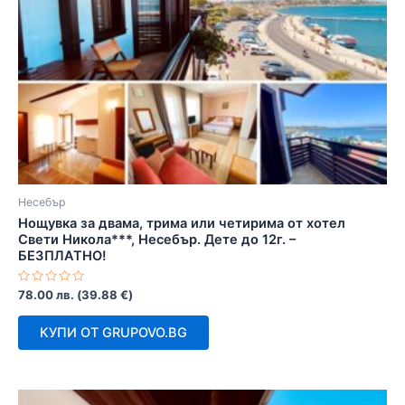
Несебър
Нощувка за двама, трима или четирима от хотел
Свети Никола***, Несебър. Дете до 12г. –
БЕЗПЛАТНО!
Оценено
78.00
лв.
(
39.88
€
)
с
0
от
КУПИ ОТ GRUPOVO.BG
5