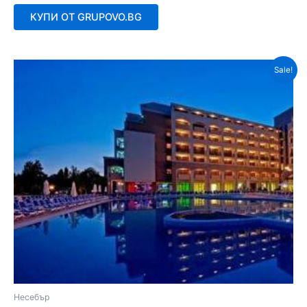
0
от
КУПИ ОТ GRUPOVO.BG
5
Sale!
Несебър