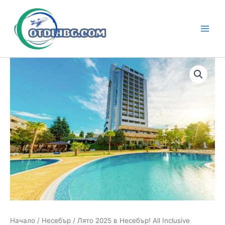
Skip
to
content
Main
Men
Начало
/
Несебър
/ Лято 2025 в Несебър! All Inclusive