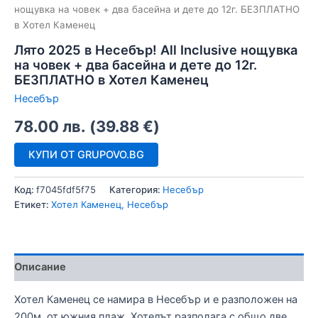
нощувка на човек + два басейна и дете до 12г. БЕЗПЛАТНО
в Хотел Каменец
Лято 2025 в Несебър! All Inclusive нощувка
на човек + два басейна и дете до 12г.
БЕЗПЛАТНО в Хотел Каменец
Несебър
78.00
лв.
(
39.88
€
)
КУПИ ОТ GRUPOVO.BG
Код:
f7045fdf5f75
Категория:
Несебър
Етикет:
Хотел Каменец, Несебър
Описание
Хотел Каменец се намира в Несебър и е разположен на
200м. от южния плаж. Хотелът разполага с общо две