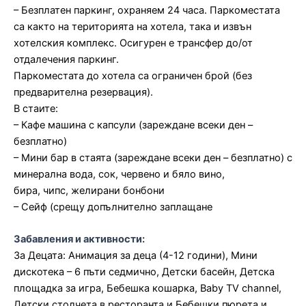
– Безплатен паркинг, охраняем 24 часа. Паркоместата
са както на територията на хотела, така и извън
хотелския комплекс. Осигурен е трансфер до/от
отдалечения паркинг.
Паркоместата до хотела са ограничен брой (без
предварителна резервация).
В стаите:
– Кафе машина с капсули (зареждане всеки ден –
безплатно)
– Мини бар в стаята (зареждане всеки ден – безплатно) с
минерална вода, сок, червено и бяло вино,
бира, чипс, желирани бонбони
– Сейф (срещу допълнително заплащане
Забавления и активности:
За Децата:
Анимация за деца (4-12 години),
Мини
дискотека – 6 пъти седмично,
Детски басейн, Детска
площадка за игра,
Бебешка кошарка,
Baby TV channel,
Детски столчета в ресторанта и
Бебешки пюрета и