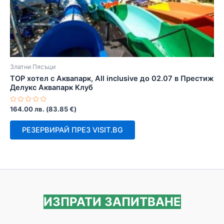
Златни Пясъци
TOP хотел с Аквапарк, All inclusive до 02.07 в Престиж
Делукс Аквапарк Клуб
Оценено
164.00
лв.
(
83.85
€
)
с
0
от
РЕЗЕРВИРАЙ ПРЕЗ VISIT.BG
5
ИЗПРАТИ ЗАПИТВАНЕ