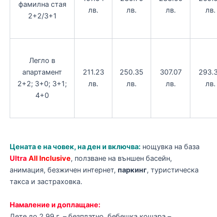
фамилна стая
лв.
лв.
лв.
лв.
2+2/3+1
Легло в
апартамент
211.23
250.35
307.07
293.
2+2; 3+0; 3+1;
лв.
лв.
лв.
лв.
4+0
Цената е на човек, на ден и включва:
нощувка на база
Ultra
All Inclusive
, ползване на външен басейн,
анимация, безжичен интернет,
паркинг
, туристическа
такса и застраховка.
Намаление и доплащане:
Дете до 2.99 г. – безплатно, бебешка кошара –