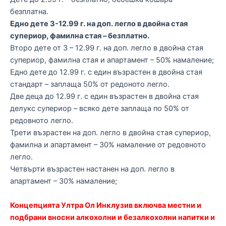
безплатна.
Едно дете 3-12.99 г. на доп. легло в двойна стая
супериор, фамилна стая – безплатно.
Второ дете от 3 – 12.99 г. на доп. легло в двойна стая
супериор, фамилна стая и апартамент – 50% намаление;
Едно дете до 12.99 г. с един възрастен в двойна стая
стандарт – заплаща 50% от редоното легло.
Две деца до 12.99 г. с един възрастен в двойна стая
делукс супериор – всяко дете заплаща по 50% от
редовното легло.
Трети възрастен на доп. легло в двойна стая супериор,
фамилна и апартамент – 30% намаление от редовното
легло.
Четвърти възрастен настанен на доп. легло в
апартамент – 30% намаление;
Концепцията Ултра Ол Инклузив включва местни и
подбрани вносни алкохолни и безалкохолни напитки и