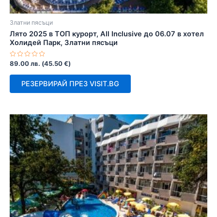
Златни пясъци
Лято 2025 в ТОП курорт, All Inclusive до 06.07 в хотел
Холидей Парк, Златни пясъци
Оценено
89.00
лв.
(
45.50
€
)
с
0
от
РЕЗЕРВИРАЙ ПРЕЗ VISIT.BG
5