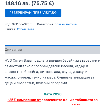
148.16
лв.
(
75.75
€
)
РЕЗЕРВИРАЙ ПРЕЗ VISIT.BG
Код:
07113ce02d0f
Категория:
Златни пясъци
Етикет:
Хотел Вива
Описание
HVD Хотел Вива предлага външен басейн за възрастни и
самостоятелно обособен детски басейн, чадър и
шезлонг на басейна, фитнес зала, сауна, джакузи,
масаж, билярд, тенис на маса, 6-дневна анимация за
деца и възрастни, вечерни програми.
Лято 2026
-25% намаление от
посочените цени в таблицата за