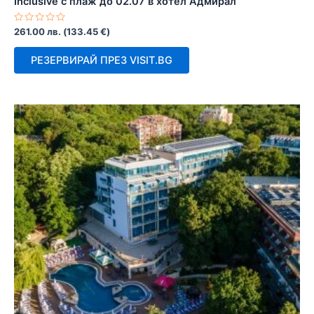
Inclusive с плаж до 02.07 в хотел Адмирал
Оценено
261.00
лв.
(
133.45
€
)
с
0
от
РЕЗЕРВИРАЙ ПРЕЗ VISIT.BG
5