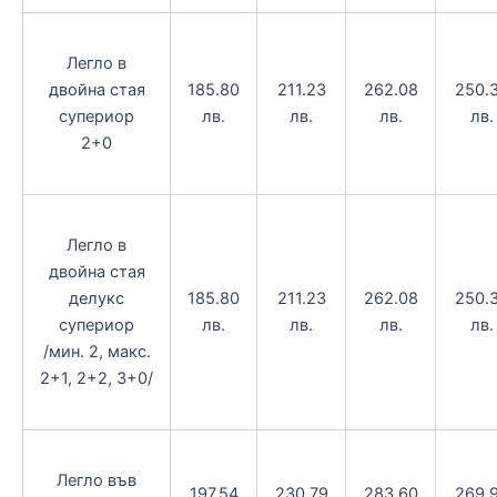
Легло в
двойна стая
185.80
211.23
262.08
250.
супериор
лв.
лв.
лв.
лв.
2+0
Легло в
двойна стая
делукс
185.80
211.23
262.08
250.
супериор
лв.
лв.
лв.
лв.
/мин. 2, макс.
2+1, 2+2, 3+0/
Легло във
197.54
230.79
283.60
269.