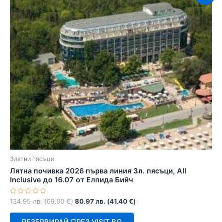
Златни пясъци
Лятна почивка 2026 първа линия Зл. пясъци, All
Inclusive до 16.07 от Елпида Бийч
Оценено
134.95
лв.
(
69.00
€
)
80.97
лв.
(
41.40
€
)
с
0
от
РЕЗЕРВИРАЙ ПРЕЗ VISIT.BG