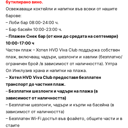
бутилирано вино.
Освежаващи коктейли и напитки във всеки от нашите
барове:
– Лоби бар 08:00-24:00 ч.
– Бар басейн 10:00-23:00 ч.
–
Плажен Снек бар (от юни до средата на септември)
10:00-17:00 ч
Частен плаж – Хотел HVD Viva Club поддържа собствен
плаж, включващ чадъри, шезлонги и хавлии (безплатно/
ограничен брой /в зависимост от наличността). Ултра
Ол Инклузив храна и напитки на плажа.
–
Хотел HVD Viva Club предоставя безплатен
транспорт до частния плаж.
–
Безплатни шезлонги и чадъри на плажа (в
зависимост от наличността)
– Безплатни шезлонги, чадъри и кърпи на басейна (в
зависимост от наличността)
– Безплатен Wi-Fi достъп във фоайето, общите части и в
стаите