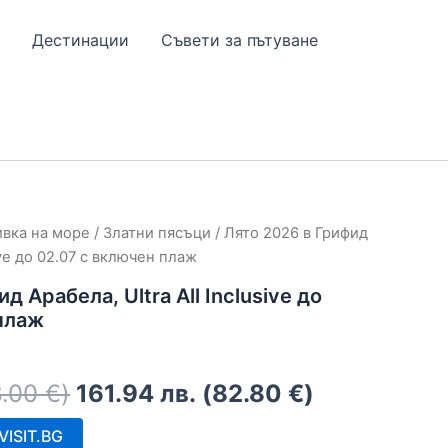
Дестинации
Съвети за пътуване
ивка на море
/
Златни пясъци
/ Лято 2026 в Грифид
sive до 02.07 с включен плаж
д Арабела, Ultra All Inclusive до
плаж
8.00
€
)
161.94
лв.
(
82.80
€
)
ISIT.BG