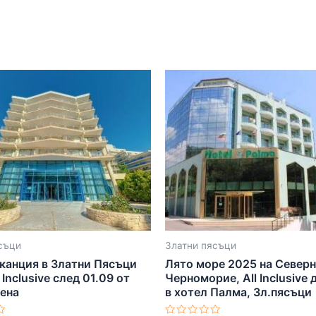
съци
Златни пясъци
канция в Златни Пясъци
Лято море 2025 на Север
 Inclusive след 01.09 от
Черноморие, All Inclusive 
лена
в хотел Палма, Зл.пясъци