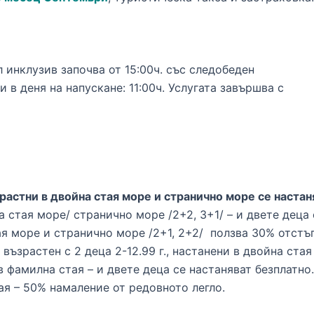
л инклузив започва от 15:00ч. със следобеден
 в деня на напускане: 11:00ч. Услугата завършва с
ъзрастни в двойна стая море и странично море се наста
а стая море/ странично море /2+2, 3+1/ – и двете деца 
я море и странично море /2+1, 2+2/ ползва 30% отстъп
и възрастен с 2 деца 2-12.99 г., настанени в двойна ст
ъв фамилна стая – и двете деца се настаняват безплатно.
ая – 50% намаление от редовното легло.