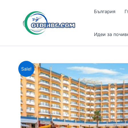
Skip
to
България
Г
content
Идеи за почив
Sale!