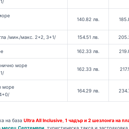
1/
море
140.82 лв.
185.
ла /мин./макс. 2+2, 3+1/
154.51 лв.
205.
ре
162.33 лв.
219.
анично море
162.33 лв.
217.
1/
я море
164.29 лв.
234.
 4+0/
а на база
Ultra All Inclusive
,
1 чадър и 2 шезлонга на пл
о месец Септември
, туристическа такса и застраховка.