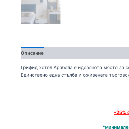
Описание
Грифид хотел Арабела е идеалното място за с
Единствено една стълба и оживената търговск
-25% о
*минимален