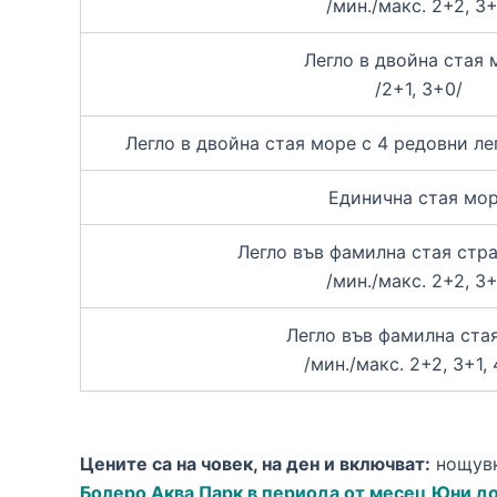
/мин./макс. 2+2, 3+
Легло в двойна стая 
/2+1, 3+0/
Легло в двойна стая море с 4 редовни лег
Единична стая мо
Легло във фамилна стая стр
/мин./макс. 2+2, 3+
Легло във фамилна ста
/мин./макс. 2+2, 3+1,
Цените са на човек, на ден и включват:
нощувк
Болеро Аква Парк в периода от месец Юни д