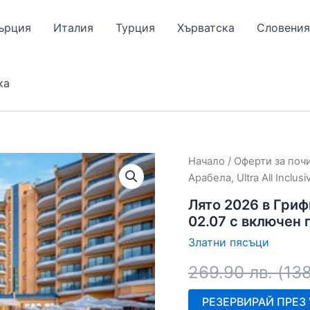
ърция
Италия
Турция
Хърватска
Словения
ка
Начало
/
Оферти за поч
Арабела, Ultra All Inclu
Лято 2026 в Грифи
02.07 с включен 
Златни пясъци
269.90
лв.
(
13
РЕЗЕРВИРАЙ ПРЕЗ V