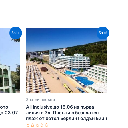
Sale!
Sale!
Златни пясъци
ното
All Inclusive до 15.06 на първа
до 03.07
линия в Зл. Пясъци с безплатен
плаж от хотел Берлин Голдън Бийч