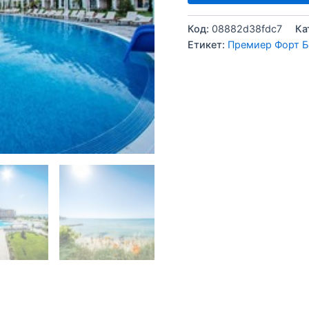
Код:
08882d38fdc7
Ка
Етикет:
Премиер Форт Б