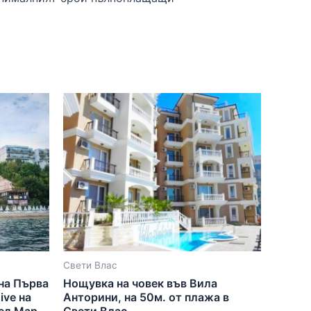
Свети Влас
 на Първа
Нощувка на човек във Вила
ive на
Анторини, на 50м. от плажа в