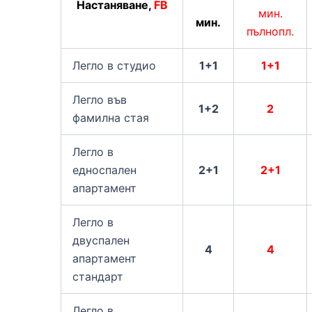
Настаняване,
FB
мин.
мин.
пълнопл.
Легло в студио
1+1
1+1
Легло във
1+2
2
фамилна стая
Легло в
едноспален
2+1
2+1
апартамент
Легло в
двуспален
4
4
апартамент
стандарт
Легло в