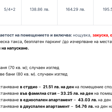
5/4+2
138.86 лв.
164.29 лв.
195.
заетост на помещението и включва:
нощувка,
закуска, 
ска такса, безплатен паркинг /до изчерпване на местат
 на напускане.
аня (70 кв. м); случаен изглед
ве бани (80 кв. м). случаен изглед
станяване
в студио
–
21.51 лв. на ден
на помещение спор
станяване
във фамилна стая
–
33.25 лв. на ден
на помещ
станяване
в едноспален апартамент
–
43.03 лв.
на ден
станяване
в двуспален апартамент
–
54.76 лв.
на ден 