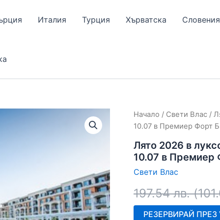
ърция
Италия
Турция
Хърватска
Словения
ка
Начало
/
Свети Влас
/ Л
10.07 в Премиер Форт Б
Лято 2026 в лукс
10.07 в Премиер 
Свети Влас
197.54
лв.
(
101
РЕЗЕРВИРАЙ ПРЕЗ V