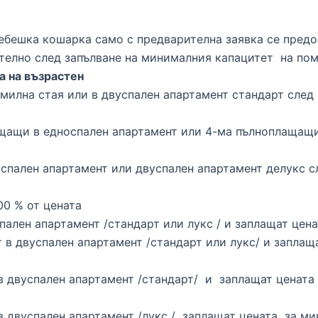
. Бебешка кошарка само с предварителна заявка се пред
нително след запълване на минималния капацитет на по
та на възрастен
фамилна стая или в двуспален апартамент стандарт след
плащащи в едноспален апартамент или 4-ма пълноплащащ
едноспален апартамент или двуспален апартамент делукс
00 % от цената
успален апартамент /стандарт или лукс / и заплащат ц
ват в двуспален апартамент /стандарт или лукс/ и запл
ат в двуспален апартамент /стандарт/ и заплащат цена
ат в двуспален апартамент /лукс / заплащат цената за