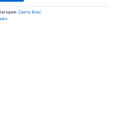
тегория:
Свети Влас
ийч