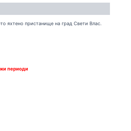
то яхтено пристанище на град Свети Влас.
ички периоди