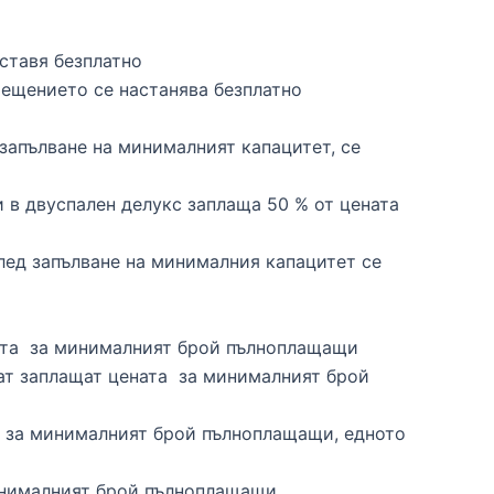
оставя безплатно
мещението се настанява безплатно
 запълване на минималният капацитет, се
и в двуспален делукс заплаща 50 % от цената
 след запълване на минималния капацитет се
ената за минималният брой пълноплащащи
ащат заплащат цената за минималният брой
та за минималният брой пълноплащащи, едното
 минималният брой пълноплащащи