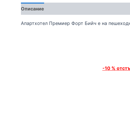
Описание
Апартхотел Премиер Форт Бийч е на пешеходно
-10 % отст