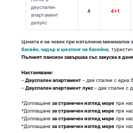
двуспален
4
4+1
апартамент
делукс
Цената е на човек при изпълнена минимална 
басейн, чадър и шезлонг на басейна,
туристиче
Пълният пансион завършва със закуска в деня
Настаняване:
–
Двуспален апартамент
– две спални с една б
–
Двуспален апартамент лукс
– две спални с д
*Доплащане
за страничен изглед море
при на
*Доплащане
за страничен изглед море
при на
*Доплащане
за страничен изглед море
при на
*Доплащане
за страничен изглед море
при на