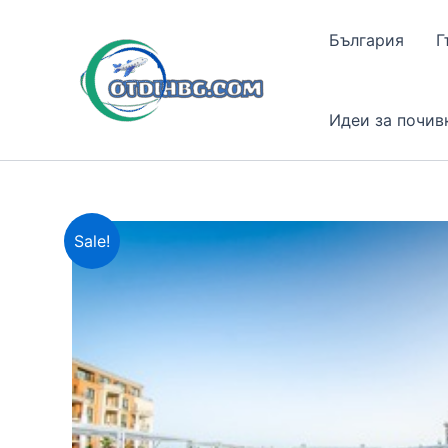
Skip
to
България
Г
content
Идеи за почив
Sale!