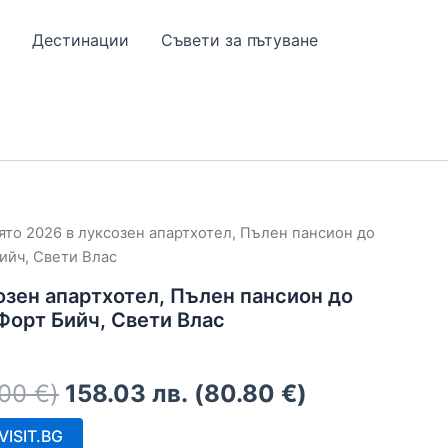
Дестинации
Съвети за пътуване
ято 2026 в луксозен апартхотел, Пълен пансион до
ийч, Свети Влас
озен апартхотел, Пълен пансион до
Форт Бийч, Свети Влас
.00
€
)
158.03
лв.
(
80.80
€
)
ISIT.BG