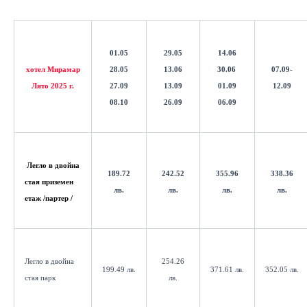
01.05
29.05
14.06
хотел Мирамар
28.05
13.06
30.06
07.09-
Лято 2025 г.
27.09
13.09
01.09
12.09
08.10
26.09
06.09
Легло в двойна
189.72
242.52
355.96
338.36
стая
приземен
лв.
лв.
лв.
лв.
етаж /партер /
Легло в двойна
254.26
199.49 лв.
371.61 лв.
352.05 лв.
стая парк
лв.