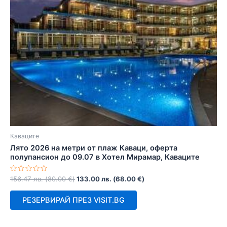
Каваците
Лято 2026 на метри от плаж Каваци, оферта
полупансион до 09.07 в Хотел Мирамар, Каваците
Оценено
156.47
лв.
(
80.00
€
)
133.00
лв.
(
68.00
€
)
с
0
от
РЕЗЕРВИРАЙ ПРЕЗ VISIT.BG
5