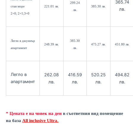
365.74
299.24
стая море
221.01 лв.
385.30 лв.
лв.
лв.
2+0; 2+1;3+0
Легло в джуниър
385.30
248.39 лв.
475.27 лв.
451.80 лв.
апартамент
лв.
Легло в
262.08
416.59
520.25
494.82
апартамент
лв.
лв.
лв.
лв.
*
Цената е на човек на ден
в съответния вид помещение
на база
All inclusive Ultra
.