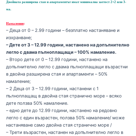
Двойната разширена стая и апартаментът имат минимална заетост 2+2 или 3-
ма.
Намаления
:
– Деца от
0 – 2
.99
години –
безплатно настаняване и
изхранване;
–
Дете от 3
– 12
.99
години, настанено на допълнително
легло с двама пълноплащащи – 100% намаление.
–
Второ дете от 0 – 12
.99
години, настанено на
допълнително легло с двама пълноплащащи възрастни
в двойна разширена стая и апартаменти
–
5
0%
намаление;
– 2
Деца от 3 – 12
.99
години, настанени с 1
пълноплащащ в двойна стая странично море – всяко
дете ползва
50% намаление
.
– едно дете до 12.99 години, настанено на редовно
легло с един възрастен, ползва 50% намаление/ може
настаняване само двойна стая странично море /
–
Трети възрастен, настанен на допълнително легло в