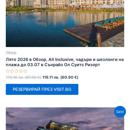
Обзор
Лято 2026 в Обзор, All Inclusive, чадъри и шезлонги на
плажа до 03.07 в Сънрайз Ол Суитс Ризорт
Оценено
170.16
лв.
(
87.00
€
)
119.11
лв.
(
60.90
€
)
с
0
от
РЕЗЕРВИРАЙ ПРЕЗ VISIT.BG
5
Sale!