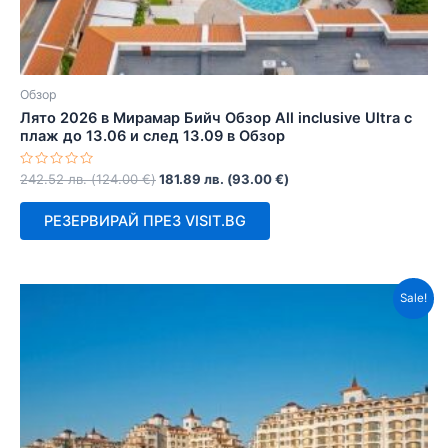
Обзор
Лято 2026 в Мирамар Бийч Обзор All inclusive Ultra с
плаж до 13.06 и след 13.09 в Обзор
Оценено
242.52
лв.
(
124.00
€
)
181.89
лв.
(
93.00
€
)
с
0
от
РЕЗЕРВИРАЙ ПРЕЗ VISIT.BG
5
Sale!