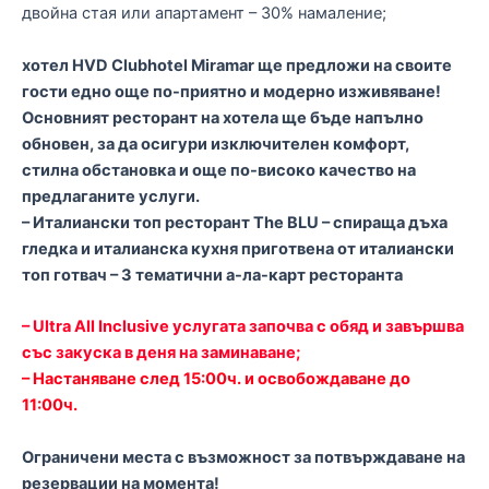
двойна стая или апартамент – 30% намаление;
хотел HVD Clubhotel Miramar ще предложи на своите
гости едно още по-приятно и модерно изживяване!
Основният ресторант на хотела ще бъде напълно
обновен, за да осигури изключителен комфорт,
стилна обстановка и още по-високо качество на
предлаганите услуги.
– Италиански топ ресторант The BLU – спираща дъха
гледка и италианска кухня приготвена от италиански
топ готвач – 3 тематични а-ла-карт ресторанта
– Ultra All Inclusive услугата започва с обяд и завършва
със закуска в деня на заминаване;
– Настаняване след 15:00ч. и освобождаване до
11:00ч.
Ограничени места с възможност за потвърждаване на
резервации на момента!