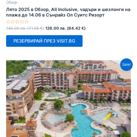
Обзор
Лято 2025 в Обзор, All Inclusive, чадъри и шезлонги на
плажа до 14.06 в Сънрайз Ол Суитс Ризорт
Оценено
140.00
лв.
(
71.58
€
)
126.00
лв.
(
64.42
€
)
с
0
от
РЕЗЕРВИРАЙ ПРЕЗ VISIT.BG
5
Sale!