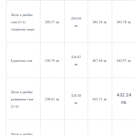
Легло в двойна
264.04
стая (2+1)
209.27 лв.
383.34 лв.
363.78 лв.
лв.
странично море
324.67
Единична стая
230.79 лв.
467.44 лв.
443.97 лв.
лв.
Легло в двойна
432.24
328.58
разширена стая
238.61 лв.
455.71 лв.
лв.
лв.
(2+2)
Легло в двойна