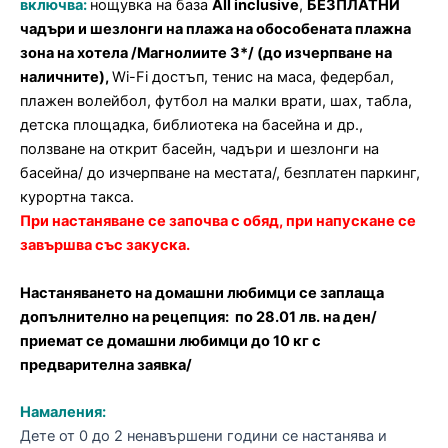
включва:
нощувка на база
All inclusive
,
БЕЗПЛАТНИ
чадъри и шезлонги на плажа на обособената плажна
зона на хотела /Магнолиите 3*/ (до изчерпване на
наличните),
Wi-Fi достъп, тенис на маса, федербал,
плажен волейбол, футбол на малки врати, шах, табла,
детска площадка, библиотека на басейна и др.,
ползване на открит басейн, чадъри и шезлонги на
басейна/ до изчерпване на местата/, безплатен паркинг,
курортна такса.
При настаняване се започва с обяд, при напускане се
завършва със закуска.
Настаняването на домашни любимци се заплаща
допълнително на рецепция: по 28.01 лв. на ден/
приемат се домашни любимци до 10 кг с
предварителна заявка/
Намаления:
Дете от 0 до 2 ненавършени години се настанява и