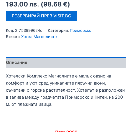
193.00
лв.
(
98.68
€
)
РЕЗЕРВИРАЙ ПРЕЗ VISIT.BG
Код:
2f753999624c
Категория:
Приморско
Етикет:
Хотел Магнолиите
Описание
Хотелски Комплекс Магнолиите е малък оазис на
комфорт и уют сред уникалните пясъчни дюни,
съчетани с горска растителност. Хотелът е разположен
в залива между градчетата Приморско и Китен, на 200
м. от плажната ивица.