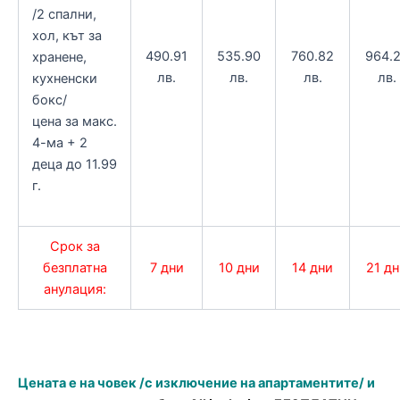
/2 спални,
хол, кът за
490.91
535.90
760.82
964.
хранене,
лв.
лв.
лв.
лв.
кухненски
бокс/
цена за макс.
4-ма + 2
деца до 11.99
г.
Срок за
безплатна
7 дни
10 дни
14 дни
21 д
анулация:
Цената е на човек /с изключение на апартаментите/ и