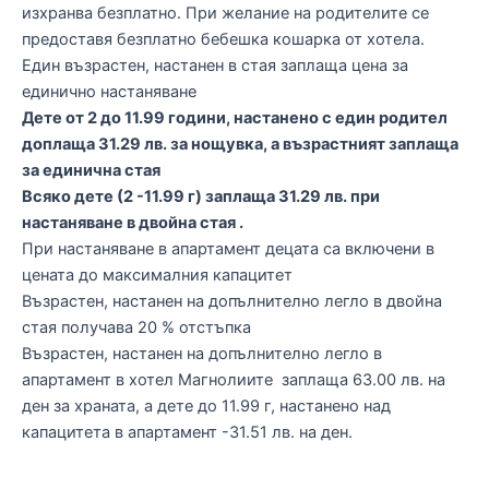
изхранва безплатно. При желание на родителите се
предоставя безплатно бебешка кошарка от хотела.
Един възрастен, настанен в стая заплаща цена за
единично настаняване
Дете от 2 до 11.99 години, настанено с един родител
доплаща 31.29 лв. за нощувка, а възрастният заплаща
за единична стая
Всяко дете (2 -11.99 г) заплаща 31.29 лв. при
настаняване в двойна стая .
При настаняване в апартамент децата са включени в
цената до максималния капацитет
Възрастен, настанен на допълнително легло в двойна
стая получава 20 % отстъпка
Възрастен, настанен на допълнително легло в
апартамент в хотел Магнолиите заплаща 63.00 лв. на
ден за храната, а дете до 11.99 г, настанено над
капацитета в апартамент -31.51 лв. на ден.