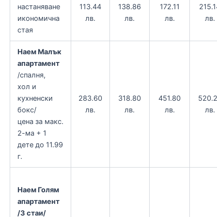
настаняване
113.44
138.86
172.11
215.1
икономична
лв.
лв.
лв.
лв.
стая
Наем Малък
апартамент
/спалня,
хол и
кухненски
283.60
318.80
451.80
520.
бокс/
лв.
лв.
лв.
лв.
цена за макс.
2-ма + 1
дете до 11.99
г.
Наем Голям
апартамент
/3 стаи/