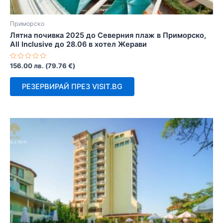
Приморско
Лятна почивка 2025 до Северния плаж в Приморско,
All Inclusive до 28.06 в хотел Жерави
Оценено
156.00
лв.
(
79.76
€
)
с
0
от
РЕЗЕРВИРАЙ ПРЕЗ VISIT.BG
5