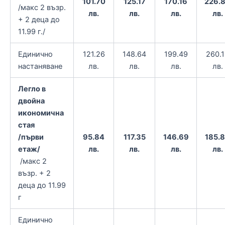
101.70
125.17
170.16
226.
/макс 2 възр.
лв.
лв.
лв.
лв.
+ 2 деца до
11.99 г./
Единично
121.26
148.64
199.49
260.
настаняване
лв.
лв.
лв.
лв.
Легло в
двойна
икономична
стая
/първи
95.84
117.35
146.69
185.
етаж/
лв.
лв.
лв.
лв.
/макс 2
възр. + 2
деца до 11.99
г
Единично