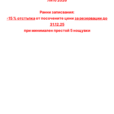
Лято 2026
Ранни записвания:
-15 % отстъпка
от посочените цени
за резервации до
31.12.25
при минимален престой 5 нощувки