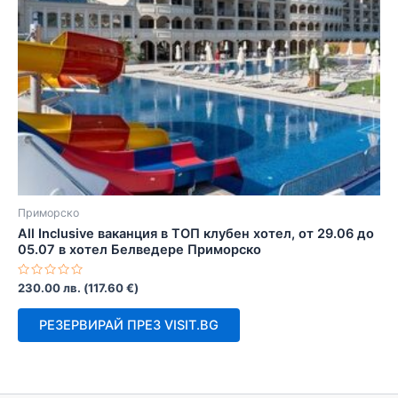
Приморско
All Inclusive ваканция в ТОП клубен хотел, от 29.06 до
05.07 в хотел Белведере Приморско
Оценено
230.00
лв.
(
117.60
€
)
с
0
от
РЕЗЕРВИРАЙ ПРЕЗ VISIT.BG
5