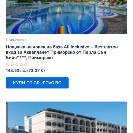
Приморско
Нощувка на човек на база All Inclusive + безплатен
вход за Аквапланет Приморско от Перла Сън
Бийч****, Приморско
Оценено
143.50
лв.
(
73.37
€
)
с
0
от
КУПИ ОТ GRUPOVO.BG
5