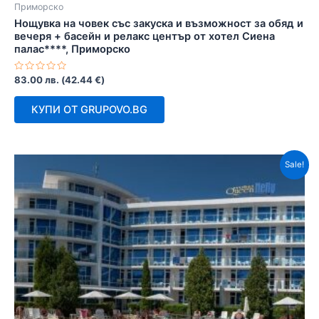
Приморско
Нощувка на човек със закуска и възможност за обяд и
вечеря + басейн и релакс център от хотел Сиена
палас****, Приморско
Оценено
83.00
лв.
(
42.44
€
)
с
0
от
КУПИ ОТ GRUPOVO.BG
5
Sale!