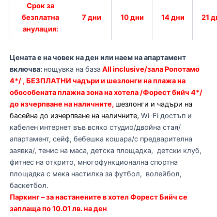
Срок за
безплатна
7 дни
10 дни
14 дни
21 д
анулация:
Цената е на човек на ден или наем на апартамент
включва:
нощувка на база
All inclusive/зала Ропотамо
4*/ , БЕЗПЛАТНИ чадъри и шезлонги на плажа на
обособената плажна зона на хотела /Форест бийч 4*/
до изчерпване на наличните,
шезлонги и чадъри на
басейна до изчерпване на наличните,
Wi-Fi достъп и
кабелен интернет във всяко студио/двойна стая/
апартамент, сейф, бебешка кошара/с предварителна
заявка/, тенис на маса, детска площадка, детски клуб,
фитнес на открито, многофункционална спортна
площадка с мека настилка за футбол, волейбол,
баскетбол.
Паркинг – за настанените в хотел Форест Бийч се
заплаща по 10.01 лв. на ден