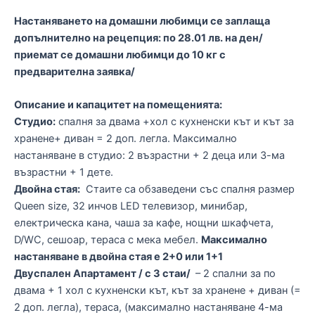
Настаняването на домашни любимци се заплаща
допълнително на рецепция: по 28.01 лв. на ден/
приемат се домашни любимци до 10 кг с
предварителна заявка/
Описание и капацитет на помещенията:
Студио:
спалня за двама +хол с кухненски кът и кът за
хранене+ диван = 2 доп. легла. Максимално
настаняване в студио: 2 възрастни + 2 деца или 3-ма
възрастни + 1 дете.
Двойна стая:
Стаите са обзаведени със спалня размер
Queen size, 32 инчов LED телевизор, минибар,
електрическа кана, чаша за кафе, нощни шкафчета,
D/WC, сешоар, тераса с мека мебел.
Максимално
настаняване в двойна стая е 2+0 или 1+1
Двуспален Апартамент / с 3 стаи/
– 2 спални за по
двама + 1 хол с кухненски кът, кът за хранене + диван (=
2 доп. легла), тераса, (максимално настаняване 4-ма