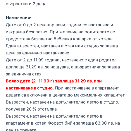
възрастни и 2 деца.
Намаления:
Дете от 0 до 2 ненавършени години се настанява и
изхранва безплатно. При желание на родителите се
предоставя безплатно бебешка кошарка от хотела.
Един възрастен, настанен в стая или студио заплаща
цена за единично настаняване
Дете от 2 до 11.99 години, настанено с един родител
доплаща 31.29 лв. за нощувка, а възрастният заплаща
за единична стая
Всяко дете (2 -11.99 г) заплаща 31.29 лв. при
настаняване в студио.
При настаняване в апартамент
децата са включени в цената до максималния капацитет
Възрастен, настанен на допълнително легло в студио,
получава 20 % отстъпка
Възрастен, настанен на допълнително легло в
апартамент в хотел Форест бийч заплаща 63.00 лв. на
ден за храната.