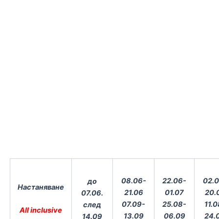
08.06-
22.06-
02.0
до
Настаняване
21.06
01.07
20.
07.06.
07.09-
25.08-
11.0
след
All inclusive
13.09
06.09
24.
14.09