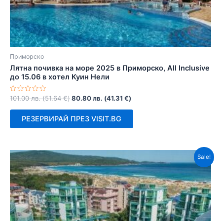
Приморско
Лятна почивка на море 2025 в Приморско, All Inclusive
до 15.06 в хотел Куин Нели
Оценено
101.00
лв.
(
51.64
€
)
80.80
лв.
(
41.31
€
)
с
0
от
РЕЗЕРВИРАЙ ПРЕЗ VISIT.BG
5
Sale!