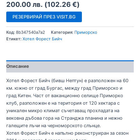
200.00
лв.
(
102.26
€
)
РЕЗЕРВИРАЙ ПРЕЗ VISIT.BG
Код:
8b347540a7a2
Категория:
Приморско
Етикет:
Хотел Форест Бийч
Описание
Хотел Форест Бийч (бивш Нептун) е разположен на 60
км. южно от град Бургас, между град Приморско и
град Китен. Част от ваканционно селище Приморко
клуб, разположен е на територия от 120 хектара с
уникален микро климат съчетаващ прохладата на
вековна дъбова гора на Странджа планина и нежно
галещите лъчи на черноморското слънце.
Хотел Форест Бийч е напълно реконструиран за сезон