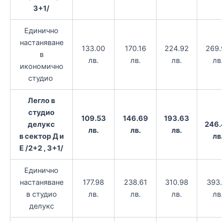
3+1/
Единично
настаняване
133.00
170.16
224.92
269.
в
лв.
лв.
лв.
лв
икономично
студио
Легло в
студио
109.53
146.69
193.63
делукс
246
лв.
лв.
лв.
в сектор Д и
лв
Е /2+2 , 3+1/
Единично
настаняване
177.98
238.61
310.98
393.
в студио
лв.
лв.
лв.
лв
делукс