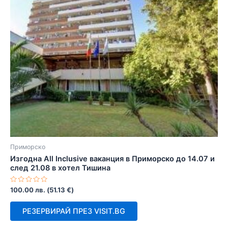
Приморско
Изгодна All Inclusive ваканция в Приморско до 14.07 и
след 21.08 в хотел Тишина
Оценено
100.00
лв.
(
51.13
€
)
с
0
от
РЕЗЕРВИРАЙ ПРЕЗ VISIT.BG
5