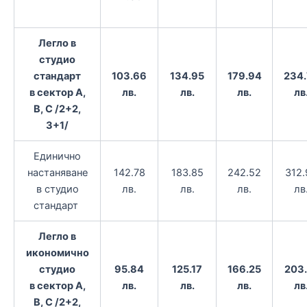
Легло в
студио
стандарт
103.66
134.95
179.94
234
в сектор A,
лв.
лв.
лв.
лв
B, С /2+2,
3+1/
Единично
настаняване
142.78
183.85
242.52
312.
в студио
лв.
лв.
лв.
лв
стандарт
Легло в
икономично
студио
95.84
125.17
166.25
203.
в сектор A,
лв.
лв.
лв.
лв
B, С /2+2,