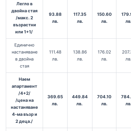
Легло в
двойна стая
93.88
117.35
150.60
179.
/макс. 2
лв.
лв.
лв.
лв
възрастни
или 1+1/
Единично
настаняване
111.48
138.86
176.02
207.
в двойна
лв.
лв.
лв.
лв
стая
Наем
апартамент
/4+2/
369.65
449.84
704.10
784
/цена на
лв.
лв.
лв.
лв
настаняване
4-ма възр и
2 деца./