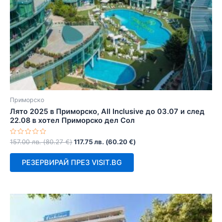
Приморско
Лято 2025 в Приморско, All Inclusive до 03.07 и след
22.08 в хотел Приморско дел Сол
Оценено
157.00
лв.
(
80.27
€
)
117.75
лв.
(
60.20
€
)
с
0
от
РЕЗЕРВИРАЙ ПРЕЗ VISIT.BG
5