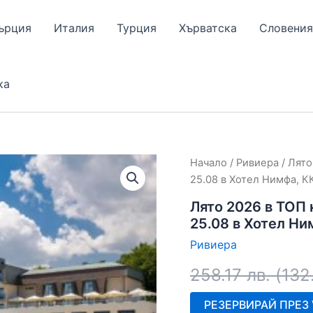
ърция
Италия
Турция
Хърватска
Словения
ка
Начало
/
Ривиера
/ Лято
25.08 в Хотел Нимфа, К
Лято 2026 в ТОП к
25.08 в Хотел Ни
Ривиера
258.17
лв.
(
132
РЕЗЕРВИРАЙ ПРЕЗ V