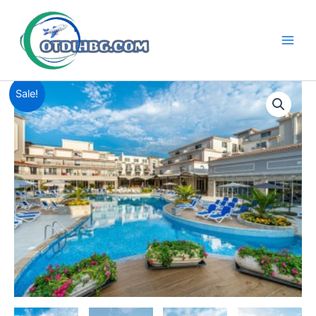
Skip
to
content
Main
Men
Sale!