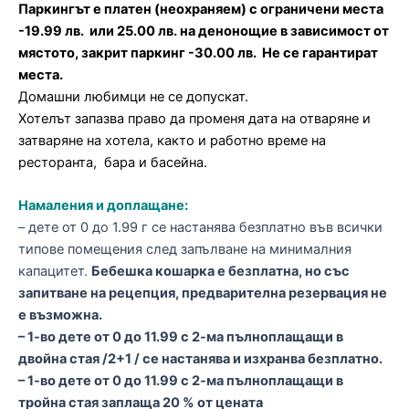
Паркингът е платен (неохраняем) с ограничени места
-19.99 лв. или 25.00 лв. на денонощие в зависимост от
мястото, закрит паркинг -30.00 лв. Не се гарантират
места.
Домашни любимци не се допускат.
Хотелът запазва право да променя дата на отваряне и
затваряне на хотела, както и работно време на
ресторанта, бара и басейна.
Намаления и доплащане:
– дете от 0 до 1.99 г се настанява безплатно във всички
типове помещения след запълване на минималния
капацитет.
Бебешка кошарка е безплатна, но със
запитване на рецепция, предварителна резервация не
е възможна.
– 1-во дете от 0 до 11.99 с 2-ма пълноплащащи в
двойна стая /2+1 / се настанява и изхранва безплатно.
– 1-во дете от 0 до 11.99 с 2-ма пълноплащащи в
тройна стая заплаща 20 % от цената