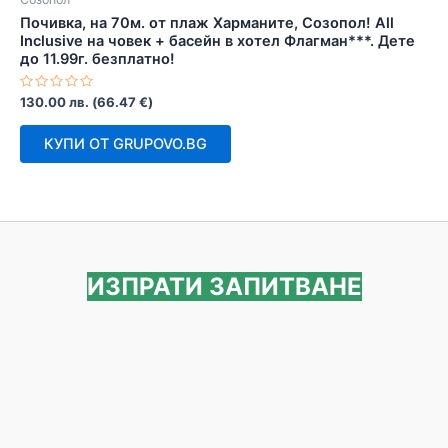
Почивка, на 70м. от плаж Харманите, Созопол! All
Inclusive на човек + басейн в хотел Флагман***. Дете
до 11.99г. безплатно!
Оценено
130.00
лв.
(
66.47
€
)
с
0
от
КУПИ ОТ GRUPOVO.BG
5
ИЗПРАТИ ЗАПИТВАНЕ