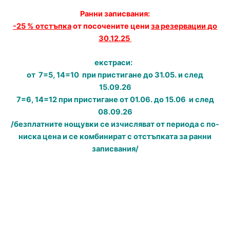
Ранни записвания:
-25 % отстъпка
от посочените цени
за резервации до
30.12.25
екстраси:
от 7=5, 14=10 при пристигане до 31.05. и след
15.09.26
7=6, 14=12 при пристигане от 01.06. до 15.06 и след
08.09.26
/безплатните нощувки се изчисляват от периода с по-
ниска цена и се комбинират с отстъпката за ранни
записвания/