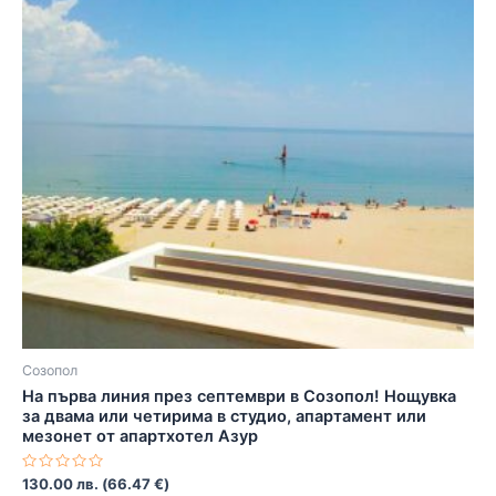
Созопол
На първа линия през септември в Созопол! Нощувка
за двама или четирима в студио, апартамент или
мезонет от апартхотел Азур
Оценено
130.00
лв.
(
66.47
€
)
с