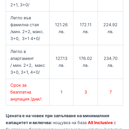
2+1, 3+0/
Легло във
фамилна стая
121.26
172.11
224.92
/мин. 2+2, макс.
лв.
лв.
лв.
3+0, 3+1 4+0/
Легло в
апартамент
127.13
176.02
234.70
/ мин. 2+2, макс
лв.
лв.
лв.
3+0, 3+1, 4+0/
Срок за
безплатна
1
3
7
анулация /дни/:
Цената е на човек при запълване на минималния
капацитет и включва:
нощувка на база
All Inclusive
с