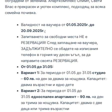
обградени от зеленина. Апарткомплекс Олимп, Свети
Влас е прекрасен и уютен комплекс, подходящ за всяка
семейна почивка.
Валидност на ваучера от
01.05.2025г. до
20.09.2025г.;
Запитването за свободни места НЕ е
РЕЗЕРВАЦИЯ! След заплащане на ваучера,
ЗАДЪЛЖИТЕЛНО се обадете на изписания
телефон в горния му десен ъгъл, за да
направите своята РЕЗЕРВАЦИЯ.
Oт 01.05 до 31.05:
Вариант 1:
За периода
от 01.05 до 31.05
студио
–
60 лв.
на ден за двама за нощувка. Капацитет:
двама възрастни и едно дете
Вариант 2:
За периода
от 01.05 до
31.05
едноспален апартамент
–
90 лв.
на ден
за трима за нощувка. Капацитет: двама с две
деца или трима възрастни