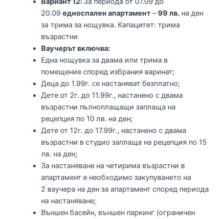
Вариант 12:
За периода от 07.09 до
20.09
едноспален апартамент
–
99 лв.
на ден
за трима за нощувка. Капацитет: трима
възрастни
Ваучерът включва:
Една нощувка за двама или трима в
помещение според избрания варинат;
Деца до 1.99г. се настаняват безплатно;
Дете от 2г. до 11.99г., настанено с двама
възрастни пълноплащащи заплаща на
рецепция по 10 лв. на ден;
Дете от 12г. до 17.99г., настанено с двама
възрастни в студио заплаща на рецепция по 15
лв. на ден;
За настаняване на четирима възрастни в
апартамент е необходимо закупуването на
2 ваучера на ден за апартамент според периода
на настаняване;
Външен басейн, външен паркинг (ограничен