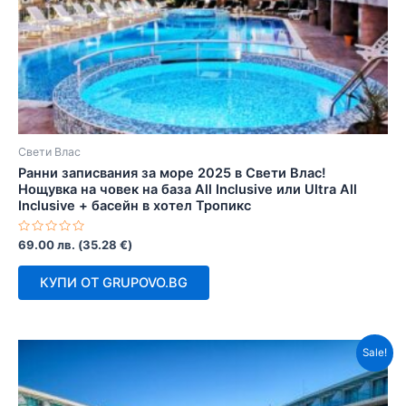
Свети Влас
Ранни записвания за море 2025 в Свети Влас!
Нощувка на човек на база All Inclusive или Ultra All
Inclusive + басейн в хотел Тропикс
Оценено
69.00
лв.
(
35.28
€
)
с
0
от
КУПИ ОТ GRUPOVO.BG
5
Sale!