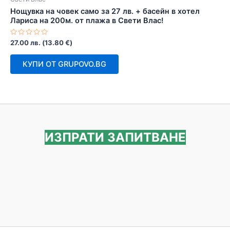
Нощувка на човек само за 27 лв. + басейн в хотел
Лариса на 200м. от плажа в Свети Влас!
Оценено
27.00
лв.
(
13.80
€
)
с
0
от
КУПИ ОТ GRUPOVO.BG
5
ИЗПРАТИ ЗАПИТВАНЕ