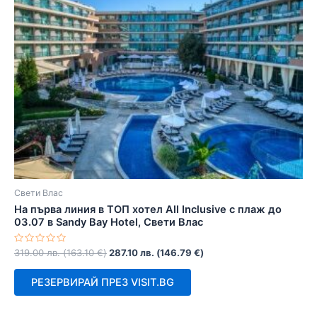
Свети Влас
На първа линия в ТОП хотел All Inclusive с плаж до
03.07 в Sandy Bay Hotel, Свети Влас
Оценено
319.00
лв.
(
163.10
€
)
287.10
лв.
(
146.79
€
)
с
0
от
РЕЗЕРВИРАЙ ПРЕЗ VISIT.BG
5