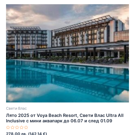
Свети Влас
Лято 2025 от Voya Beach Resort, Свети Влас Ultra All
Inclusive с мини аквапарк до 06.07 и след 01.09
Оценено
278.00
лв.
(
142.14
€
)