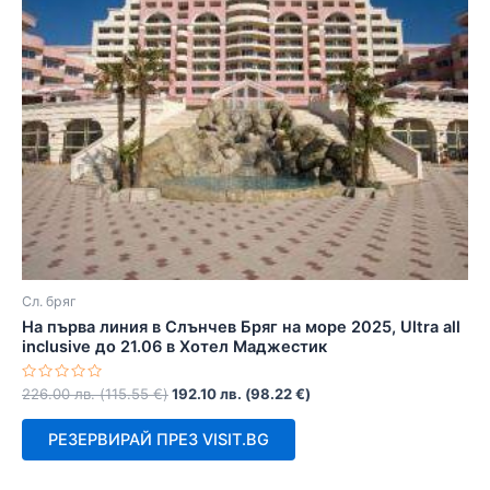
Сл. бряг
На първа линия в Слънчев Бряг на море 2025, Ultra all
inclusive до 21.06 в Хотел Маджестик
Оценено
226.00
лв.
(
115.55
€
)
192.10
лв.
(
98.22
€
)
с
0
от
РЕЗЕРВИРАЙ ПРЕЗ VISIT.BG
5