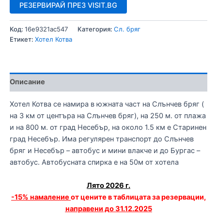
РЕЗЕРВИРАЙ ПРЕЗ VISIT.BG
Код:
16e9321ac547
Категория:
Сл. бряг
Етикет:
Хотел Котва
Описание
Хотел Котва се намира в южната част на Слънчев бряг (
на 3 км от центъра на Слънчев бряг), на 250 м. от плажа
и на 800 м. от град Несебър, на около 1.5 км е Старинен
град Несебър. Има регулярен транспорт до Слънчев
бряг и Несебър – автобус и мини влакче и до Бургас –
автобус. Автобусната спирка е на 50м от хотела
Лято 2026 г.
-15% намаление
от цените в таблицата за резервации
,
направени до 31.12.2025