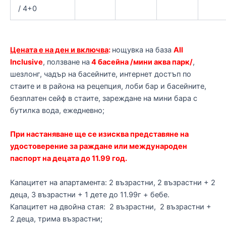
/ 4+0
Цената е на ден и включва
:
нощувка на база
All
Inclusive
, ползване на
4 басейна /мини аква парк/
,
шезлонг, чадър на басейните, интернет достъп по
стаите и в района на рецепция, лоби бар и басейните,
безплатен сейф в стаите, зареждане на мини бара с
бутилка вода, ежедневно;
При настаняване ще се изисква представяне на
удостоверение за раждане или международен
паспорт на децата до 11.99 год.
Капацитет на апартамента: 2 възрастни, 2 възрастни + 2
деца, 3 възрастни + 1 дете до 11.99г + бебе.
Капацитет на двойна стая: 2 възрастни, 2 възрастни +
2 деца, трима възрастни;