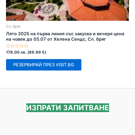
Сл. бряг
Лято 2025 на първа линия със закуска и вечеря цена
на човек до 05.07 от Хелена Сендс, Сл. бряг
Оценено
176.00
лв.
(
89.99
€
)
с
0
от
РЕЗЕРВИРАЙ ПРЕЗ VISIT.BG
5
ИЗПРАТИ ЗАПИТВАНЕ