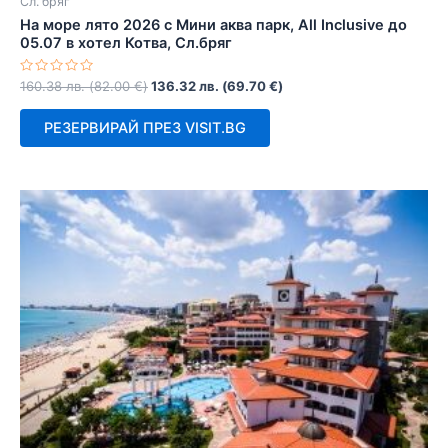
Сл. бряг
На море лято 2026 с Мини аква парк, All Inclusive до
05.07 в хотел Котва, Сл.бряг
Оценено
160.38
лв.
(
82.00
€
)
136.32
лв.
(
69.70
€
)
с
0
от
РЕЗЕРВИРАЙ ПРЕЗ VISIT.BG
5