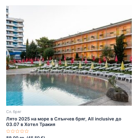
Сл. бряг
Лято 2025 на море в Слънчев бряг, All inclusive до
03.07 в Хотел Тракия
Оценено
89.00
лв.
(
45.50
€
)