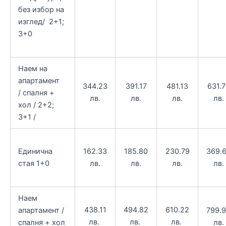
без избор на
изглед/ 2+1;
3+0
Наем на
апартамент
344.23
391.17
481.13
631.7
/ спалня +
лв.
лв.
лв.
лв.
хол / 2+2;
3+1 /
Единична
369.
162.33
185.80
230.79
стая 1+0
лв.
лв.
лв.
лв.
Наем
438.11
494.82
610.22
апартамент /
799.
лв.
лв.
лв.
спалня + хол
лв.