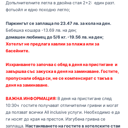
Допълнителните легла в двойна стая 2+2: един разт.
фотьойл и едно походно легло;
Паркингът се заплаща по 23.47 лв. за кола на ден.
Бебешка кошара -13.69 лв. на ден;
домашен любимец до 5/6 кг. -19.56 лв. на ден;
Хотелът не предлага хавлии за плажа или за
басейните.
Изхранването започва с обяд в деня на пристигане и
завършва със закуска в деня на заминаване. Гостите,
пропуснали обяда си, не се компенсират с такъв в
деня на заминаване.
ВАЖНА ИНФОРМАЦИЯ:
В деня на пристигане след
10:30ч гостите получават отличителни гривни и могат
да ползват всички All inclusive услуги. Необходимо е да
ги носят до края на престоя. Изгубена гривна се
заплаща.
Настаняването на гостите в хотелските стаи