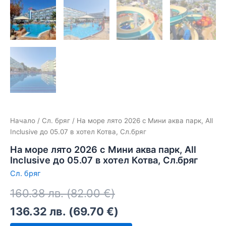
Начало
/
Сл. бряг
/ На море лято 2026 с Мини аква парк, All
Inclusive до 05.07 в хотел Котва, Сл.бряг
На море лято 2026 с Мини аква парк, All
Inclusive до 05.07 в хотел Котва, Сл.бряг
Сл. бряг
160.38
лв.
(
82.00
€
)
136.32
лв.
(
69.70
€
)