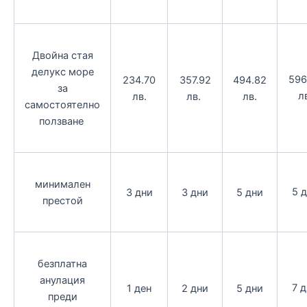
Двойна стая
делукс море
596
234.70
357.92
494.82
за
л
лв.
лв.
лв.
самостоятелно
ползване
минимален
5 
3 дни
3 дни
5 дни
престой
безплатна
анулация
7 
1 ден
2 дни
5 дни
преди