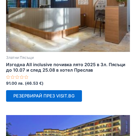
Златни Пясъци
Изгодна All inclusive почивка лято 2025 в Зл. Пясъци
до 10.07 и след 25.08 в хотел Преслав
Оценено
91.00
лв.
(
46.53
€
)
с
0
от
РЕЗЕРВИРАЙ ПРЕЗ VISIT.BG
5