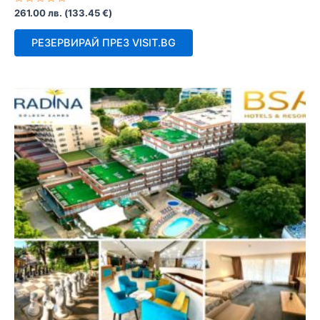
Оценено
261.00
лв.
(
133.45
€
)
с
0
от
РЕЗЕРВИРАЙ ПРЕЗ VISIT.BG
5