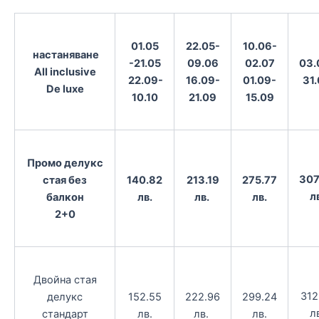
01.05
22.05-
10.06-
настаняване
-21.05
09.06
02.07
03.
All inclusive
22.09-
16.09-
01.09-
31
De luxe
10.10
21.09
15.09
Промо делукс
307
стая без
140.82
213.19
275.77
л
балкон
лв.
лв.
лв.
2+0
Двойна стая
312
делукс
152.55
222.96
299.24
л
стандарт
лв.
лв.
лв.