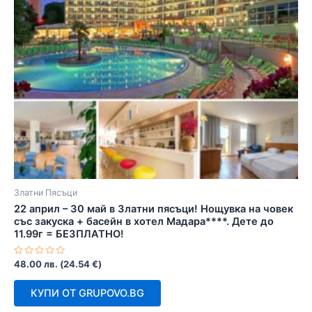
Златни Пясъци
22 април – 30 май в Златни пясъци! Нощувка на човек
със закуска + басейн в хотел Мадара****. Дете до
11.99г = БЕЗПЛАТНО!
Оценено
48.00
лв.
(
24.54
€
)
с
0
от
КУПИ ОТ GRUPOVO.BG
5