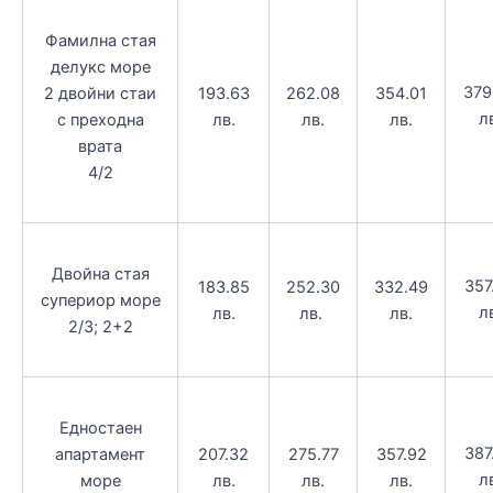
Фамилна стая
делукс море
379
2 двойни стаи
193.63
262.08
354.01
л
с преходна
лв.
лв.
лв.
врата
4/2
Двойна стая
357
183.85
252.30
332.49
супериор море
л
лв.
лв.
лв.
2/3; 2+2
Едностаен
387
апартамент
207.32
275.77
357.92
л
море
лв.
лв.
лв.