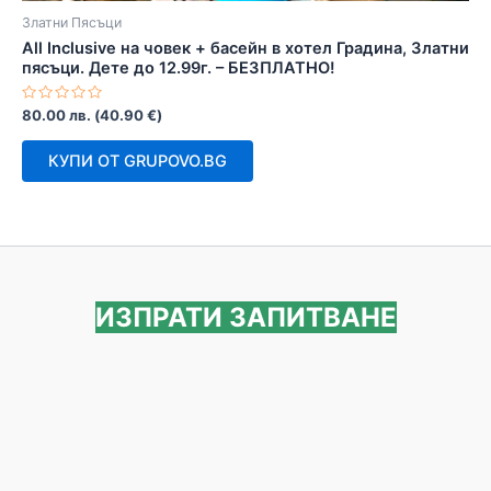
Златни Пясъци
All Inclusive на човек + басейн в хотел Градина, Златни
пясъци. Дете до 12.99г. – БЕЗПЛАТНО!
Оценено
80.00
лв.
(
40.90
€
)
с
0
от
КУПИ ОТ GRUPOVO.BG
5
ИЗПРАТИ ЗАПИТВАНЕ