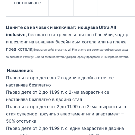
настаняване
Цените са на човек и включват: нощувка Ultra All
inclusive,
безплатно вътрешен и външен басейни, чадър
и шезлонг на външния басейн към хотела или на плажа
пред хотела;
Безплатен сейф в стаята,
Wi-Fi
в стаята и в целия хотел
Безплатен вход
за дискотека
Privilege Club
за гости на хотел Адмирал, срещу представяне на карта на хотела.
Намаления:
Първо и второ дете до 2 години в двойна стая се
настанява безплатно
Първо дете от 2 до 11.99 г. с 2-ма възрастни се
настанява безплатно в двойна стая
Първо и второ дете от 2 до 11.99 г. с 2-ма възрастни в
стая супериор, джуниър апартамент или апартамент –
50% отстъпка
Първо дете от 2 до 11.99 г. с един възрастен в двойна