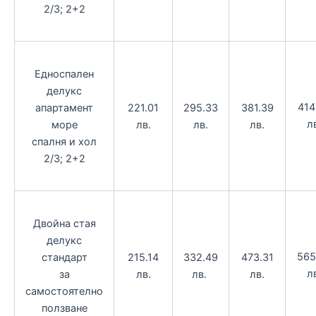
2/3; 2+2
Едноспален
делукс
414
апартамент
221.01
295.33
381.39
л
море
лв.
лв.
лв.
спалня и хол
2/3; 2+2
Двойна стая
делукс
565
стандарт
215.14
332.49
473.31
л
за
лв.
лв.
лв.
самостоятелно
ползване