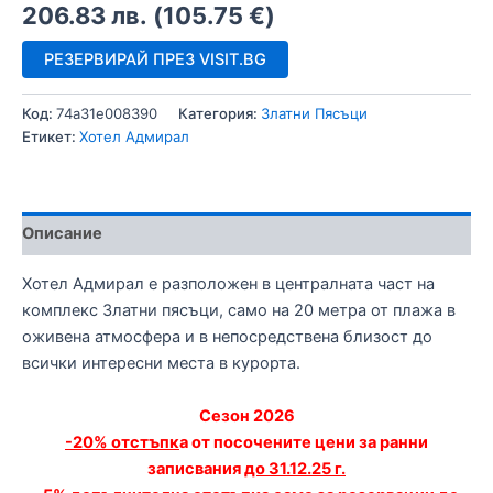
206.83
лв.
(
105.75
€
)
РЕЗЕРВИРАЙ ПРЕЗ VISIT.BG
Код:
74a31e008390
Категория:
Златни Пясъци
Етикет:
Хотел Адмирал
Описание
Хотел Адмирал е разположен в централната част на
комплекс Златни пясъци, само на 20 метра от плажа в
оживена атмосфера и в непосредствена близост до
всички интересни места в курорта.
Сезон 2026
-20% отстъпк
а от посочените цени за ранни
записвания
до 31.12.25 г.