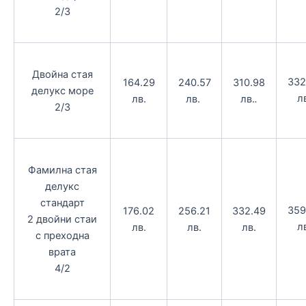
2/3
Двойна стая
332
164.29
240.57
310.98
делукс море
л
лв.
лв.
лв.
.
2/3
Фамилна стая
делукс
стандарт
359
176.02
256.21
332.49
2 двойни стаи
л
лв.
лв.
лв.
с преходна
врата
4/2