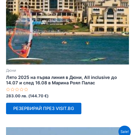
Дюни
Лято 2025 на първа линия в Дюни, Аll inclusive до
14.07 и след 16.08 в Марина Роял Палас
Оценено
283.00
лв.
(
144.70
€
)
с
0
от
РЕЗЕРВИРАЙ ПРЕЗ VISIT.BG
5
Sale!