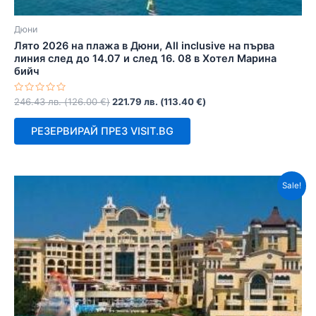
Дюни
Лято 2026 на плажа в Дюни, All inclusive на първа
линия след до 14.07 и след 16. 08 в Хотел Марина
бийч
Оценено
246.43
лв.
(
126.00
€
)
221.79
лв.
(
113.40
€
)
с
0
от
РЕЗЕРВИРАЙ ПРЕЗ VISIT.BG
5
Sale!