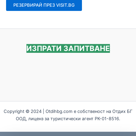
от
РЕЗЕРВИРАЙ ПРЕЗ VISIT.BG
5
ИЗПРАТИ ЗАПИТВАНЕ
Copyright © 2024 | Otdihbg.com e собственост на Отдих БГ
ООД, лиценз за туристически агент РК-01-8516.