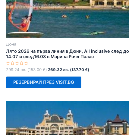
Дюни
Лято 2026 на първа линия в Дюни, Аll inclusive след до
14.07 и след16.08 в Марина Роял Палас
Оценено
299.24
лв.
(
153.00
€
)
269.32
лв.
(
137.70
€
)
с
0
от
РЕЗЕРВИРАЙ ПРЕЗ VISIT.BG
5