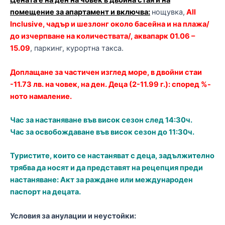
Цената е на ден на човек в двойна стая и на
помещение за апартамент и включва:
нощувка,
All
Inclusive, чадър и шезлонг около басейна и на плажа/
до изчерпване на количествата/, аквапарк 01.06 –
15.09
,
паркинг, курортна такса.
Доплащане за частичен изглед море, в двойни стаи
-11.73 лв. на човек, на ден. Деца (2-11.99 г.): според %-
ното намаление.
Час за настаняване във висок сезон след 14:30ч.
Час за освобождаване във висок сезон до 11:30ч.
Туристите, които се настаняват с деца, задължително
трябва да носят и да представят на рецепция преди
настаняване: Акт за раждане или международен
паспорт на децата.
Условия за анулации и неустойки: