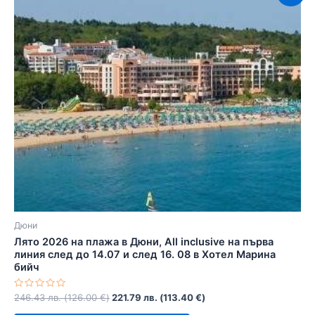
Дюни
Лято 2026 на плажа в Дюни, All inclusive на първа
линия след до 14.07 и след 16. 08 в Хотел Марина
бийч
Оценено
246.43
лв.
(
126.00
€
)
221.79
лв.
(
113.40
€
)
с
0