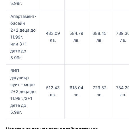
5.99г.
Апартамент-
басейн
2+2 деца до
483.09
584.79
688.45
739.3
11.99г.
лв.
лв.
лв.
лв.
или 3+1
дете до
5.99г.
ВИП
джуниър
суит – море
512.43
618.04
729.52
784.2
2+2 деца до
лв.
лв.
лв.
лв.
11.99г./3+1
дете до
5.99г.