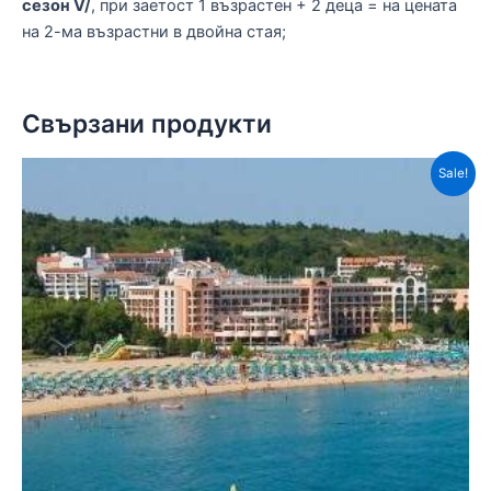
сезон V/
, при заетост 1 възрастен + 2 деца = на цената
на 2-ма възрастни в двойна стая;
Свързани продукти
Sale!