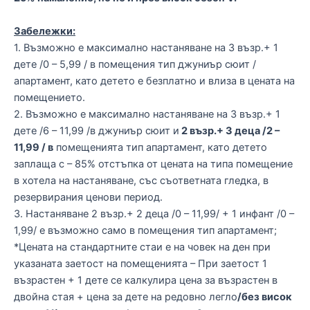
Забележки:
1. Възможно е максимално настаняване на 3 възр.+ 1
дете /0 – 5,99 / в помещения тип джуниър сюит /
апартамент, като детето е безплатно и влиза в цената на
помещението.
2. Възможно е максимално настаняване на 3 възр.+ 1
дете /6 – 11,99 /в джуниър сюит и
2 възр.+ 3 деца /2 –
11,99 / в
помещенията тип апартамент, като детето
заплаща с – 85% отстъпка от цената на типа помещение
в хотела на настаняване, със съответната гледка, в
резервирания ценови период.
3. Настаняване 2 възр.+ 2 деца /0 – 11,99/ + 1 инфант /0 –
1,99/ e възможно само в помещения тип апартамент;
*Цената на стандартните стаи е на човек на ден при
указаната заетост на помещенията – При заетост 1
възрастен + 1 дете се калкулира цена за възрастен в
двойна стая + цена за дете на редовно легло
/без висок