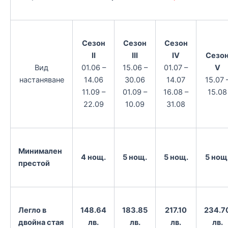
Сезон
Сезон
Сезон
II
III
IV
Сезо
Вид
01.06 –
15.06 –
01.07 –
V
настаняване
14.06
30.06
14.07
15.07 
11.09 –
01.09 –
16.08 –
15.08
22.09
10.09
31.08
Минимален
4 нощ.
5 нощ.
5 нощ.
5 нощ
престой
Легло в
148.64
183.85
217.10
234.7
двойна стая
лв.
лв.
лв.
лв.