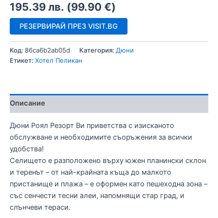
195.39
лв.
(
99.90
€
)
РЕЗЕРВИРАЙ ПРЕЗ VISIT.BG
Код:
86ca6b2ab05d
Категория:
Дюни
Етикет:
Хотел Пеликан
Описание
Дюни Роял Резорт Ви приветства с изисканото
обслужване и необходимите съоръжения за всички
удобства!
Селището е разположено върху южен планински склон
и теренът – от най-крайната къща до малкото
пристанище и плажа – е оформен като пешеходна зона –
със сенчести тесни алеи, напомнящи стар град, и
слънчеви тераси.