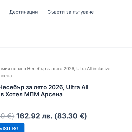
Дестинации
Съвети за пътуване
амия плаж в Несебър за лято 2026, Ultra All inclusive
рсена
есебър за лято 2026, Ultra All
06 в Хотел МПМ Арсена
00
€
)
162.92
лв.
(
83.30
€
)
ISIT.BG