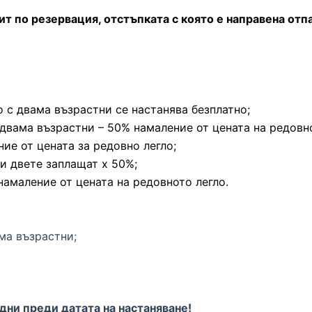
зит по резервация, отстъпката с която е направена от
о с двама възрастни се настанява безплатно;
с двама възрастни – 50% намаление от цената на редовно
ние от цената за редовно легло;
– и двете заплащат х 50%;
намаление от цената на редовното легло.
ма възрастни;
дни преди датата на настаняване!