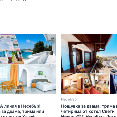
Несебър
А линия в Несебър!
Нощувка за двама, трима 
 за двама, трима или
четирима от хотел Свети
 от хотел Хавай
Никола***, Несебър. Дете 