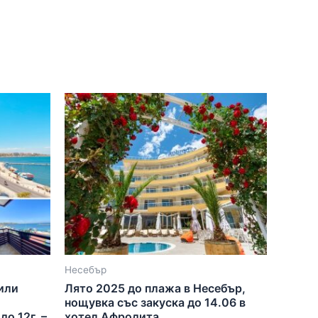
Несебър
или
Лято 2025 до плажа в Несебър,
нощувка със закуска до 14.06 в
до 12г. –
хотел Афродита