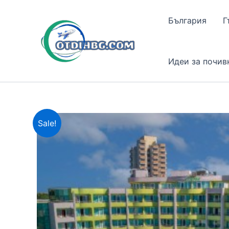
Skip
to
България
Г
content
Идеи за почив
Sale!