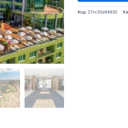
Код:
27cc35e94935
Ка