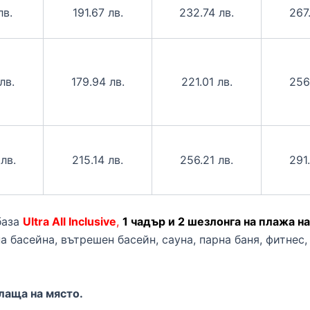
лв.
191.67 лв.
232.74 лв.
267
лв.
179.94 лв.
221.01 лв.
256
лв.
215.14 лв.
256.21 лв.
291
база
Ultra All Inclusive
,
1 чадър и 2 шезлонга на плажа н
а басейна, вътрешен басейн, сауна, парна баня, фитнес,
плаща на място.