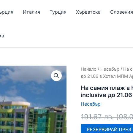
ърция
Италия
Турция
Хърватска
Словения
ка
Начало
/
Несебър
/ На с
до 21.06 в Хотел МПМ А
На самия плаж в Н
inclusive до 21.
Несебър
191.67
лв.
(
98.
РЕЗЕРВИРАЙ ПРЕЗ V