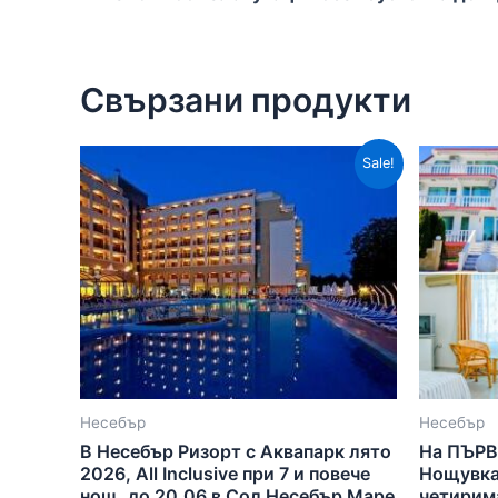
Свързани продукти
Sale!
Несебър
Несебър
В Несебър Ризорт с Аквапарк лято
На ПЪРВ
2026, All Inclusive при 7 и повече
Нощувка
нощ. до 20.06 в Сол Несебър Маре
четирима