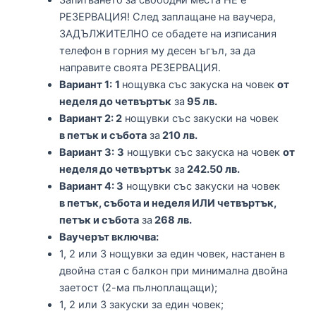
РЕЗЕРВАЦИЯ! След заплащане на ваучера,
ЗАДЪЛЖИТЕЛНО се обадете на изписания
телефон в горния му десен ъгъл, за да
направите своята РЕЗЕРВАЦИЯ.
Вариант 1:
1
нощувка със закуска на човек
от
неделя до четвъртък
за
95 лв.
Вариант 2: 2
нощувки със закуски на човек
в петък и събота
за
210 лв.
Вариант 3:
3
нощувки със закуска на човек
от
неделя до четвъртък
за
242.50 лв.
Вариант 4: 3
нощувки със закуски на човек
в петък, събота и неделя ИЛИ четвъртък,
петък и събота
за
268 лв.
В
аучерът включва:
1, 2 или 3 нощувки за един човек, настанен в
двойна стая с балкон при минимална двойна
заетост (2-ма пълноплащащи);
1, 2 или 3 закуски за един човек;