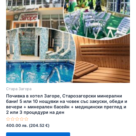
Стара Загора
Почивка в хотел Загоре, Старозагорски минерални
бани! 5 или 10 нощувки на човек със закуски, обеди и
вечери + минерален басейн + медицински преглед и
2 или 3 процедури на ден
Оценено
400.00
лв.
(
204.52
€
)
с
0
от