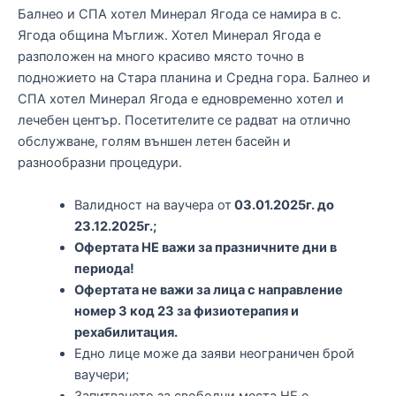
Балнео и СПА хотел Минерал Ягода се намира в с.
Ягода община Мъглиж. Хотел Минерал Ягода е
разположен на много красиво място точно в
подножието на Стара планина и Средна гора. Балнео и
СПА хотел Минерал Ягода е едновременно хотел и
лечебен център. Посетителите се радват на отлично
обслужване, голям външен летен басейн и
разнообразни процедури.
Валидност на ваучера от
03.01.2025г. до
23.12.2025г.;
Офертата НЕ важи за празничните дни в
периода!
Офертата не важи за лица с направление
номер 3 код 23 за физиотерапия и
рехабилитация.
Едно лице може да заяви неограничен брой
ваучери;
Запитването за свободни места НЕ е