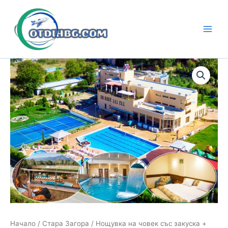
Skip
to
content
Main
Men
Начало
/
Стара Загора
/ Нощувка на човек със закуска +