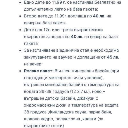
Едно дете до 11.99 г. се настанява безплатно на
допълнително легло на база пакета;
Второ дете до 11.99г доплаща по
40 лв.
на
вечер на база пакета
Дете над 12г. или трети възрастенили
възрастен заплаща по
40 лв.
на вечер на база
пакета
За настаняване в единична стая е необходимо
закупуването на ваучер и доплащане от
45 лв.
на вечер;
Релакс пакет:
Външен минерален басейн (при
подходящи метеорологични условия),
вътрешен минерален басейн с температура на
водата 36-39 градуса (12 х 7 м.), ново –
вътрешен детски басейн, джакузи с
хидромасажни дюзи и температура на водата
38 градуса ,Финландска сауна, парна баня,
шоково ведро, релакс зона ,халати (за
възрастните гости)