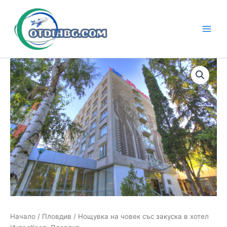
Skip
to
content
Main
Men
Начало
/
Пловдив
/ Нощувка на човек със закуска в хотел