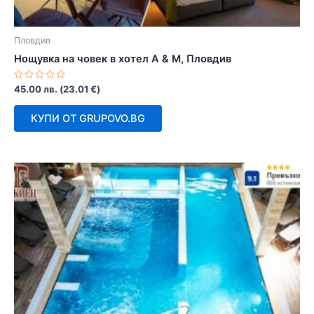
Пловдив
Нощувка на човек в хотел А & М, Пловдив
Оценено
45.00
лв.
(
23.01
€
)
с
0
от
КУПИ ОТ GRUPOVO.BG
5