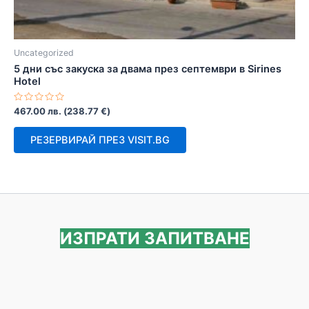
Uncategorized
5 дни със закуска за двама през септември в Sirines
Hotel
Оценено
467.00
лв.
(
238.77
€
)
с
0
от
РЕЗЕРВИРАЙ ПРЕЗ VISIT.BG
5
ИЗПРАТИ ЗАПИТВАНЕ