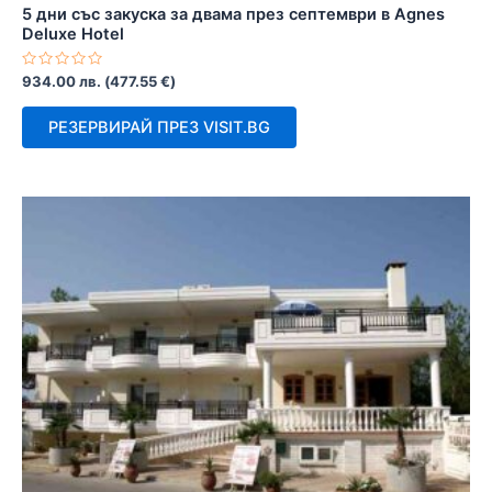
5 дни със закуска за двама през септември в Agnes
Deluxe Hotel
Оценено
934.00
лв.
(
477.55
€
)
с
0
от
РЕЗЕРВИРАЙ ПРЕЗ VISIT.BG
5