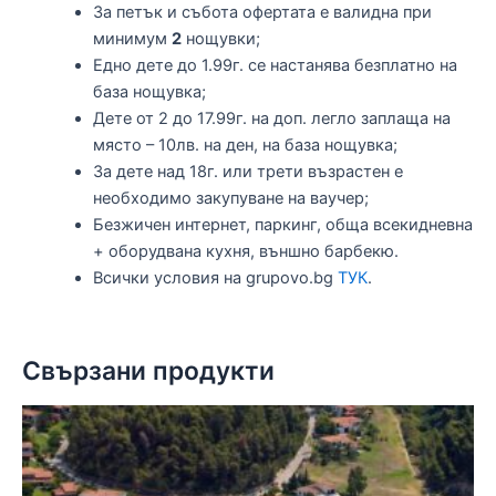
За петък и събота офертата е валидна при
минимум
2
нощувки;
Едно дете до 1.99г. се настанява безплатно на
база нощувка;
Дете от 2 до 17.99г. на доп. легло заплаща на
място – 10лв. на ден, на база нощувка;
За дете над 18г. или трети възрастен е
необходимо закупуване на ваучер;
Безжичен интернет, паркинг, обща всекидневна
+ оборудвана кухня, външно барбекю.
Всички условия на grupovo.bg
ТУК
.
Свързани продукти