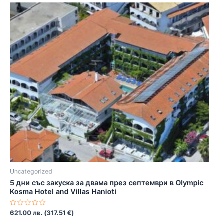
Uncategorized
5 дни със закуска за двама през септември в Olympic
Kosma Hotel and Villas Hanioti
Оценено
621.00
лв.
(
317.51
€
)
с