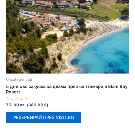
Uncategorized
5 дни със закуска за двама през септември в Elani Bay
Resort
Оценено
751.00
лв.
(
383.98
€
)
с
0
от
РЕЗЕРВИРАЙ ПРЕЗ VISIT.BG
5