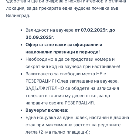
удобства и ще Ви очарова с нежен интериор и отлична
локация, за да прекарате една чудесна почивка във
Велинград.
Валидност на ваучера
от 07.02.2025г. до
30.09.2025г.
Офертата не важи за официални и
национални празници в периода!
Необходимо е да се представи номера и
секретния код на ваучера при настаняване!
Запитването за свободни места НЕ е
РЕЗЕРВАЦИЯ! След заплащане на ваучера,
ЗАДЪЛЖИТЕЛНО се обадете на изписания
телефон в горния му десен ъгъл, за да
направите своята РЕЗЕРВАЦИЯ.
Ваучерът включва:
Една нощувка за един човек, настанен в двойна
стая при максимална заетост на редовните
легла (2-ма пълно плащащи);