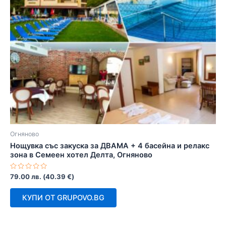
Огняново
Нощувка със закуска за ДВАМА + 4 басейна и релакс
зона в Семеен хотел Делта, Огняново
Оценено
79.00
лв.
(
40.39
€
)
с
0
от
КУПИ ОТ GRUPOVO.BG
5