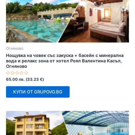
Огняново
Нощувка на човек със закуска + басейн с минерална
вода и релакс зона от хотел Роял Валентина Касъл,
Огняново
Оценено
65.00
лв.
(
33.23
€
)
с
0
от
КУПИ ОТ GRUPOVO.BG
5