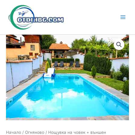
Skip
to
content
Main
Men
Начало
/
Огняново
/ Нощувка на човек + външен