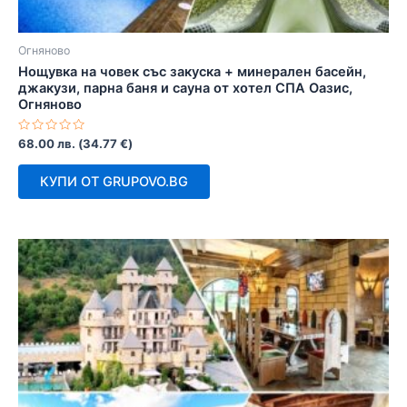
Огняново
Нощувка на човек със закуска + минерален басейн,
джакузи, парна баня и сауна от хотел СПА Оазис,
Огняново
Оценено
68.00
лв.
(
34.77
€
)
с
0
от
КУПИ ОТ GRUPOVO.BG
5