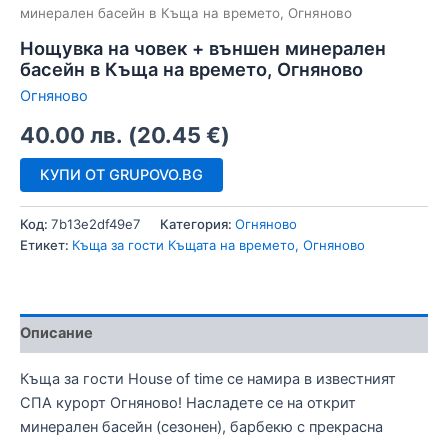
минерален басейн в Къща на времето, Огняново
Нощувка на човек + външен минерален
басейн в Къща на времето, Огняново
Огняново
40.00
лв.
(
20.45
€
)
КУПИ ОТ GRUPOVO.BG
Код:
7b13e2df49e7
Категория:
Огняново
Етикет:
Къща за гости Къщата на времето, Огняново
Описание
Къща за гости House of time се намира в известният
СПА курорт Огняново! Насладете се на открит
минерален басейн (сезонен), барбекю с прекрасна