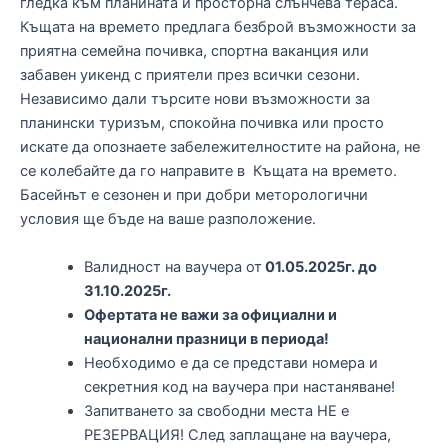
гледка към планината и просторна слънчева тераса.
Къщата на времето предлага безброй възможности за
приятна семейна почивка, спортна ваканция или
забавен уикенд с приятели през всички сезони.
Независимо дали търсите нови възможности за
планински туризъм, спокойна почивка или просто
искате да опознаете забележителностите на района, не
се колебайте да го направите в Къщата на времето.
Басейнът е сезонен и при добри меторологични
условия ще бъде на ваше разположение.
Валидност на ваучера от
01.05.2025г. до
31.10
.2025г.
Офертата не важи за официални и
национални празници в периода!
Необходимо е да се представи номера и
секретния код на ваучера при настаняване!
Запитването за свободни места НЕ е
РЕЗЕРВАЦИЯ! След заплащане на ваучера,