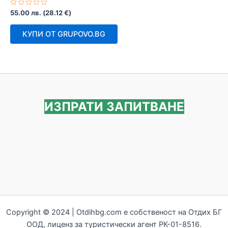
Оценено
55.00
лв.
(
28.12
€
)
с
0
от
КУПИ ОТ GRUPOVO.BG
5
ИЗПРАТИ ЗАПИТВАНЕ
Copyright © 2024 | Otdihbg.com e собственост на Отдих БГ
ООД, лиценз за туристически агент РК-01-8516.