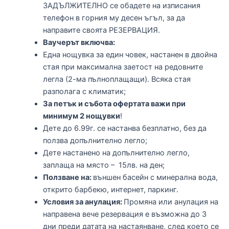
ЗАДЪЛЖИТЕЛНО се обадете на изписания
телефон в горния му десен ъгъл, за да
направите своята РЕЗЕРВАЦИЯ.
Ваучерът включва:
Една нощувка за един човек, настанен в двойна
стая при максимална заетост на редовните
легла (2-ма пълноплащащи). Всяка стая
разполага с климатик;
За петък и събота офертата важи при
минимум 2 нощувки
!
Дете до 6.99г. се настанва безплатно, без да
ползва допълнително легло;
Дете настанено на допълнително легло,
заплаща на място – 15лв. на ден;
Ползване на:
външен басейн с минерална вода,
открито барбекю, интернет, паркинг.
Условия за анулация:
Промяна или анулация на
направена вече резервация е възможна до 3
дни преди датата на настаянване, след което се