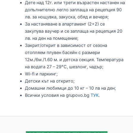
Дете над 12г. или трети възрастен настанен на
допълнително легло заплаща на рецепция 90
лв. за нощувка, закуска, обяд и вечеря;
За настаняване в апартамент (2+2) се
закупува ваучер и се заплаща на рецепция 20
лв. на ден на помещение;
Закрит/открит в зависимост от сезона
отопляем плувен басейн с размери
12м./6м./1.60 м. и детска секция. Температура
на водата 27 – 29°C, шезлонг, чадър;
Wi-fi и паркинг;
Детски кът на открито;
Домашни любимци до 10 кг – 10 лв на ден;
Всички условия на grupovo.bg
ТУК
.