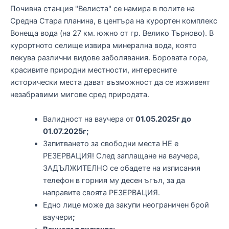
Почивна станция "Велиста" се намира в полите на
Средна Стара планина, в центъра на курортен комплекс
Вонеща вода (на 27 км. южно от гр. Велико Търново). В
курортното селище извира минерална вода, която
лекува различни видове заболявания. Боровата гора,
красивите природни местности, интересните
исторически места дават възможност да се изживеят
незабравими мигове сред природата.
Валидност на ваучера от
01.05.2025г до
01.07.2025г;
Запитването за свободни места НЕ е
РЕЗЕРВАЦИЯ! След заплащане на ваучера,
ЗАДЪЛЖИТЕЛНО се обадете на изписания
телефон в горния му десен ъгъл, за да
направите своята РЕЗЕРВАЦИЯ.
Едно лице може да закупи неограничен брой
ваучери
;