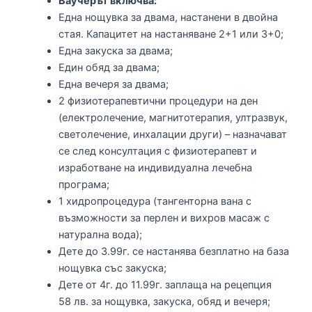
Ваучерът включва:
Една нощувка за двама, настанени в двойна
стая. Капацитет на настаняване 2+1 или 3+0;
Една закуска за двама;
Един обяд за двама;
Една вечеря за двама;
2 физиотерапевтични процедури на ден
(електролечение, магнитотерапия, ултразвук,
светолечение, инхалации други) – назначават
се след консултация с физиотерапевт и
изработване на индивидуална лечебна
програма;
1 хидропроцедура (тангенторна вана с
възможности за перлен и вихров масаж с
натурална вода);
Дете до 3.99г. се настанява безплатно на база
нощувка със закуска;
Дете от 4г. до 11.99г. заплаща на рецепция
58 лв. за нощувка, закуска, обяд и вечеря;