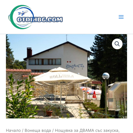
Skip
to
content
Main
Men
Начало
/
Вонеща вода
/ Нощувка за ДВАМА със закуска,