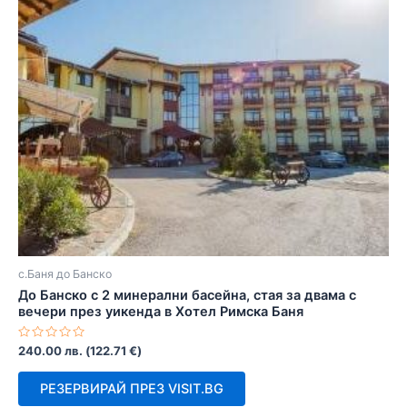
с.Баня до Банско
До Банско с 2 минерални басейна, стая за двама с
вечери през уикенда в Хотел Римска Баня
Оценено
240.00
лв.
(
122.71
€
)
с
0
от
РЕЗЕРВИРАЙ ПРЕЗ VISIT.BG
5