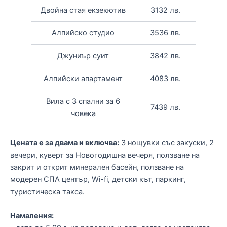
Двойна стая екзекютив
3132 лв.
Алпийско студио
3536 лв.
Джуниър суит
3842 лв.
Алпийски апартамент
4083 лв.
Вила с 3 спални за 6
7439 лв.
човека
Цената е за двама и включва:
3 нощувки със закуски, 2
вечери, куверт за Новогодишна вечеря, ползване на
закрит и открит минерален басейн, ползване на
модерен СПА център, Wi-fi, детски кът, паркинг,
туристическа такса.
Намаления: