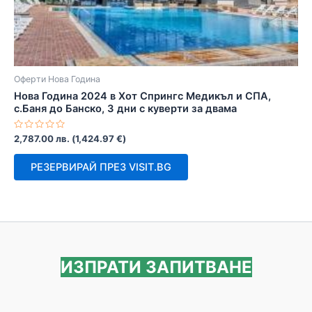
Оферти Нова Година
Нова Година 2024 в Хот Спрингс Медикъл и СПА,
с.Баня до Банско, 3 дни с куверти за двама
Оценено
2,787.00
лв.
(
1,424.97
€
)
с
0
от
РЕЗЕРВИРАЙ ПРЕЗ VISIT.BG
5
ИЗПРАТИ ЗАПИТВАНЕ