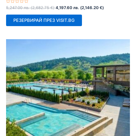
Оценено
5,247.00
лв.
(
2,682.75
€
)
4,197.60
лв.
(
2,146.20
€
)
с
0
от
РЕЗЕРВИРАЙ ПРЕЗ VISIT.BG
5