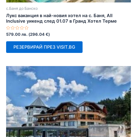
с.Баня до Банско
Лукс ваканция в най-новия хотел на с. Баня, All
Inclusive уикенд след 01.07 в Гранд Хотел Терме
Оценено
579.00
лв.
(
296.04
€
)
с
0
от
РЕЗЕРВИРАЙ ПРЕЗ VISIT.BG
5