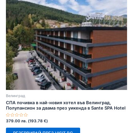
Велинград
СПА почивка в най-новия хотел във Велинград,
Полупансион за двама през уикенда в Sante SPA Hotel
Оценено
379.00
лв.
(
193.78
€
)
с
0
от