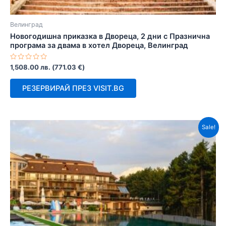
Велинград
Новогодишна приказка в Двореца, 2 дни с Празнична
програма за двама в хотел Двореца, Велинград
Оценено
1,508.00
лв.
(
771.03
€
)
с
0
от
РЕЗЕРВИРАЙ ПРЕЗ VISIT.BG
5
Sale!