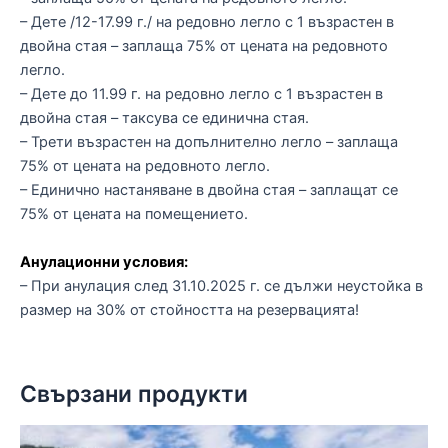
– Дете /12-17.99 г./ на редовно легло с 1 възрастен в
двойна стая – заплаща 75% от цената на редовното
легло.
– Дете до 11.99 г. на редовно легло с 1 възрастен в
двойна стая – таксува се единична стая.
– Трети възрастен на допълнително легло – заплаща
75% от цената на редовното легло.
– Единично настаняване в двойна стая – заплащат се
75% от цената на помещението.
Анулационни условия:
– При анулация след 31.10.2025 г. се дължи неустойка в
размер на 30% от стойността на резервацията!
Свързани продукти