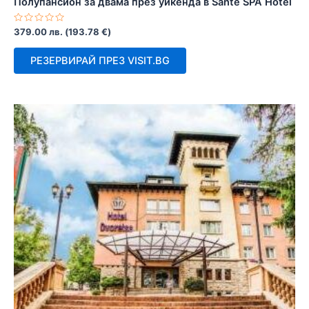
Полупансион за двама през уикенда в Sante SPA Hotel
Оценено
379.00
лв.
(
193.78
€
)
с
0
от
РЕЗЕРВИРАЙ ПРЕЗ VISIT.BG
5