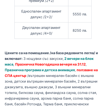
премиум /2+2/
Едноспален апартамент
5550 лв.
делукс /2+2/
Двуспален апартамент
8250 лв.
делукс /4+0/
Цените са на помещение /на база редовните легла/ и
включват:
3 нощувки със закуски,
2 вечери на блок
маса
,
Празнична Новогодишна вечеря на 31.12
,
Празнична програма и детска анимация
,
ползване на
СПА
център
/
вътрешен минерален басейн с външна
зона, детски вътрешен минерален басейн, 2 вътрешни
джакузита, външно джакузи, 3 външни минерални
топила, билкова сауна, финландска сауна, солна стая,
инфрачервена сауна, арома парна баня, солна парна
баня, басейн Ротонда, Терма баня, приключенски