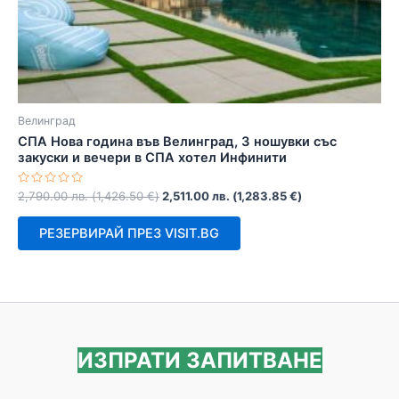
Велинград
СПА Нова година във Велинград, 3 ношувки със
закуски и вечери в СПА хотел Инфинити
Оценено
2,790.00
лв.
(
1,426.50
€
)
2,511.00
лв.
(
1,283.85
€
)
с
0
от
РЕЗЕРВИРАЙ ПРЕЗ VISIT.BG
5
ИЗПРАТИ ЗАПИТВАНЕ