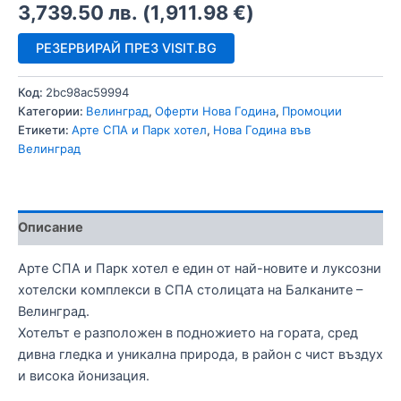
3,739.50
лв.
(
1,911.98
€
)
РЕЗЕРВИРАЙ ПРЕЗ VISIT.BG
Код:
2bc98ac59994
Категории:
Велинград
,
Оферти Нова Година
,
Промоции
Етикети:
Арте СПА и Парк хотел
,
Нова Година във
Велинград
Описание
Арте СПА и Парк хотел е един от най-новите и луксозни
хотелски комплекси в СПА столицата на Балканите –
Велинград.
Хотелът е разположен в подножието на гората, сред
дивна гледка и уникална природа, в район с чист въздух
и висока йонизация.