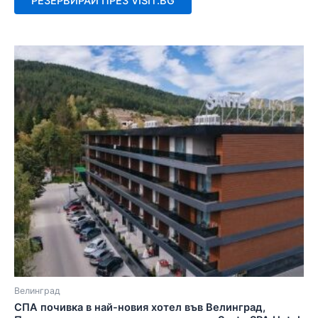
РЕЗЕРВИРАЙ ПРЕЗ VISIT.BG
5
Велинград
СПА почивка в най-новия хотел във Велинград,