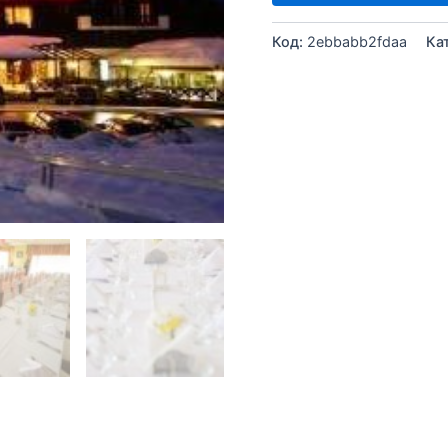
Код:
2ebbabb2fdaa
Ка