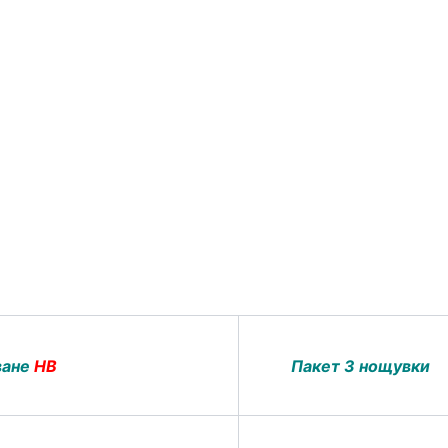
ване
HB
Пакет 3 нощувки