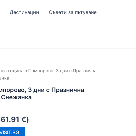
Дестинации
Съвети за пътуване
ова година в Пампорово, 3 дни с Празнична
анка
мпорово, 3 дни с Празнична
л Снежанка
561.91
€
)
ISIT.BG