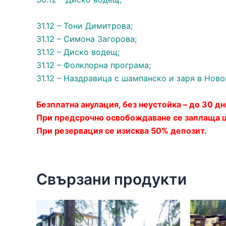
31.12 – Тони Димитрова;
31.12 – Симона Загорова;
31.12 – Диско водещ;
31.12 – Фолклорна програма;
31.12 – Наздравица с шампанско и заря в Нов
Безплатна анулация, без неустойка – до 30 дн
При предсрочно освобождаване се заплаща ц
При резервация се изисква 50% депозит.
Свързани продукти