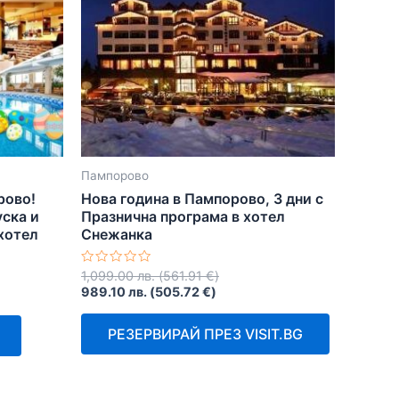
Пампорово
рово!
Нова година в Пампорово, 3 дни с
уска и
Празнична програма в хотел
 хотел
Снежанка
Оценено
1,099.00
лв.
(
561.91
€
)
с
989.10
лв.
(
505.72
€
)
0
от
5
РЕЗЕРВИРАЙ ПРЕЗ VISIT.BG