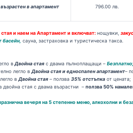
 възрастен в апартамент
796.00 лв.
а стая и наем на Апартамент и включват:
нощувки,
заку
т басейн,
сауна, застраховка и туристическа такса.
егло в
Двойна стая
с двама пълноплащащи –
Безплатно
ително легло в
Двойна стая и едноспален апартамент
– п
 легло в
Двойна стая
– ползва
35% отстъпка
от цената;
о в двойна стая с двама възрастни –
ползва 50% намале
азнична вечеря на 5 степенно меню, алкохолни и без