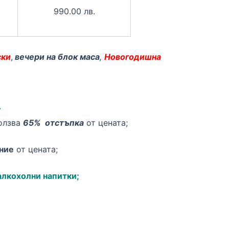
990.00 лв.
ски
,
вечери на блок маса
,
Новогодишна
;
олзва
65% отстъпка
от цената;
ние
от цената;
алкохолни напитки;