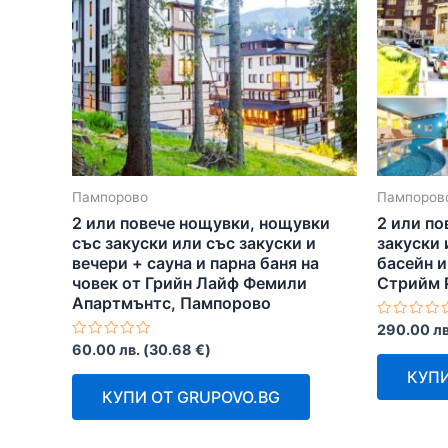
Пампорово
Пампоров
2 или повече нощувки, нощувки
2 или по
със закуски или със закуски и
закуски 
вечери + сауна и парна баня на
басейн и
човек от Грийн Лайф Фемили
Стрийм 
Апартмънтс, Пампорово
Оценено
290.00
лв
с
Оценено
60.00
лв.
(
30.68
€
)
0
с
от
0
КУПИ
5
от
КУПИ ОТ GRUPOVO.BG
5