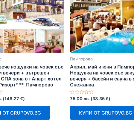
о
Пампорово
вече нощувки на човек със
Април, май и юни в Пампо
и вечери + вътрешен
Нощувка на човек със зак
 СПА зона от Апарт хотел
вечеря + басейн и сауна в
Ризорт***, Пампорово
Снежанка
Оценено
.
(
148.27
€
)
75.00
лв.
(
38.35
€
)
с
0
от
 ОТ GRUPOVO.BG
КУПИ ОТ GRUPOVO.BG
5