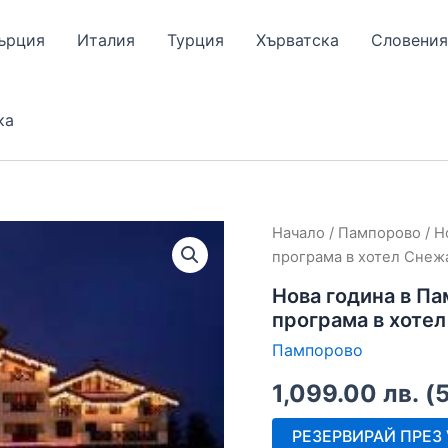
ърция
Италия
Турция
Хърватска
Словения
ка
Начало
/
Пампорово
/ Н
програма в хотел Снеж
Нова година в Па
програма в хоте
Пампорово
1,099.00
лв.
(
РЕЗЕРВИРАЙ ПРЕЗ V