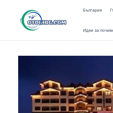
Skip
to
България
Г
content
Идеи за почив