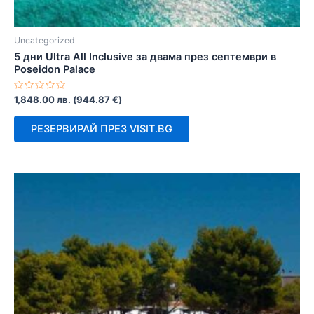
Uncategorized
5 дни Ultra All Inclusive за двама през септември в
Poseidon Palace
Оценено
1,848.00
лв.
(
944.87
€
)
с
0
от
РЕЗЕРВИРАЙ ПРЕЗ VISIT.BG
5