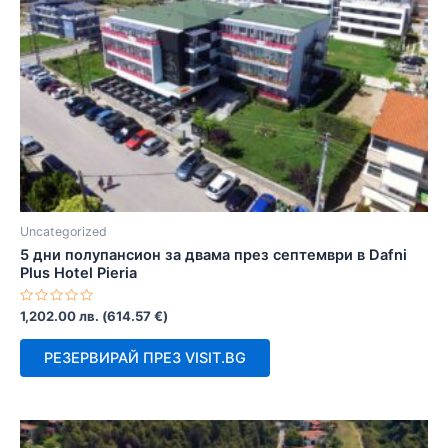
Uncategorized
5 дни полупансион за двама през септември в Dafni
Plus Hotel Pieria
Оценено
1,202.00
лв.
(
614.57
€
)
с
0
от
РЕЗЕРВИРАЙ ПРЕЗ VISIT.BG
5