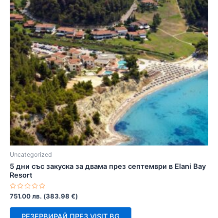
Uncategorized
5 дни със закуска за двама през септември в Elani Bay
Resort
Оценено
751.00
лв.
(
383.98
€
)
с
0
от
РЕЗЕРВИРАЙ ПРЕЗ VISIT.BG