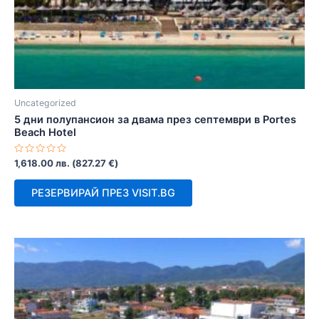
Uncategorized
5 дни полупансион за двама през септември в Portes
Beach Hotel
Оценено
1,618.00
лв.
(
827.27
€
)
с
0
от
РЕЗЕРВИРАЙ ПРЕЗ VISIT.BG
5