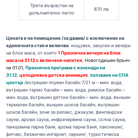
Трети възрастен на
870 лв.
допълнително легло
Цената
е на помещение /за двама/ с изключение на
единичната стая и включва
: нощувки, закуски и вечери
на блок маса, от които
1 Празнична вечеря на блок
маса на 31.12 с включени напитки
,
Новогодишен брънч
на 01.01,
Празнична програма с изненади на
31.12
,
целодневна детска анимация
,
ползване на СПА
център
/вътрешен плувен басейн 7/21 м – мин. вода,
вътрешен термо басейн – мин. вода, римски басейн –
мин. вода, вътрешен детски басейн – мин. вода, външен
термален басейн, външен шоков басейн, вътрешен
шоков басейн, зони за релакс, джакузи, финландски
сауни, арома сауна, инфрачервена сауна, солна сауна,
панорамна парна баня, арома парна баня, лакониум/,
фитнес, безжичен интернет, паркинг, туристическа