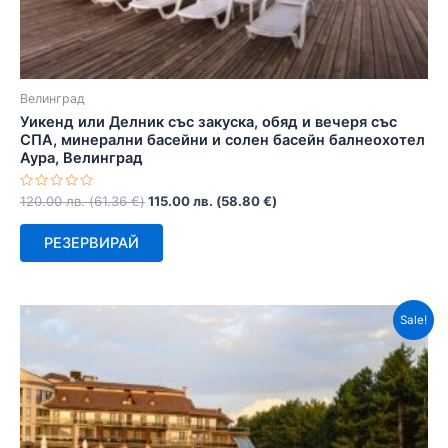
Велинград
Уикенд или Делник със закуска, обяд и вечеря със
СПА, минерални басейни и солен басейн балнеохотел
Аура, Велинград
Оценено
120.00
лв.
(
61.36
€
)
115.00
лв.
(
58.80
€
)
с
0
от
РЕЗЕРВИРАЙ
5
Sale!