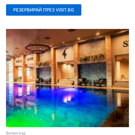
с
0
от
РЕЗЕРВИРАЙ ПРЕЗ VISIT.BG
5
Велинград