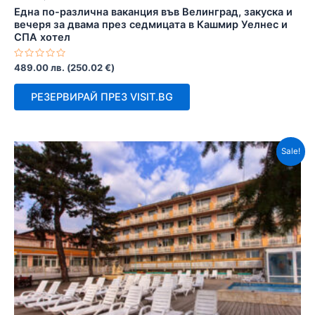
Една по-различна ваканция във Велинград, закуска и
вечеря за двама през седмицата в Кашмир Уелнес и
СПА хотел
Оценено
489.00
лв.
(
250.02
€
)
с
0
от
РЕЗЕРВИРАЙ ПРЕЗ VISIT.BG
5
Sale!