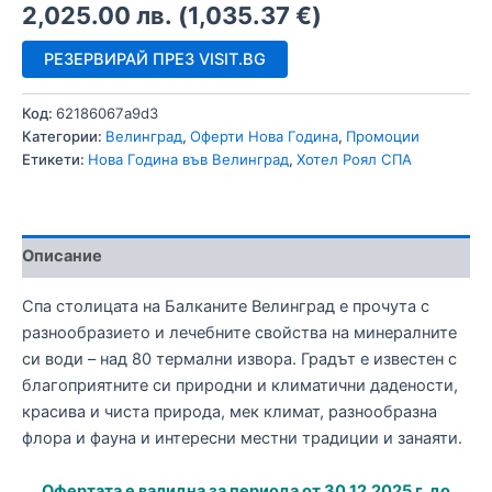
2,025.00
лв.
(
1,035.37
€
)
РЕЗЕРВИРАЙ ПРЕЗ VISIT.BG
Код:
62186067a9d3
Категории:
Велинград
,
Оферти Нова Година
,
Промоции
Етикети:
Нова Година във Велинград
,
Хотел Роял СПА
Описание
Спа столицата на Балканите Велинград е прочута с
разнообразието и лечебните свойства на минералните
си води – над 80 термални извора. Градът е известен с
благоприятните си природни и климатични дадености,
красива и чиста природа, мек климат, разнообразна
флора и фауна и интересни местни традиции и занаяти.
Офертата е валидна за периода от 30.12.2025 г. до