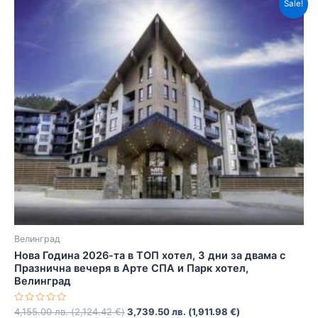
Sale!
Велинград
Нова Година 2026-та в ТОП хотел, 3 дни за двама с
Празнична вечеря в Арте СПА и Парк хотел,
Велинград
Оценено
4,155.00
лв.
(
2,124.42
€
)
3,739.50
лв.
(
1,911.98
€
)