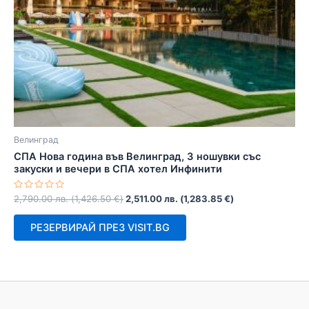
Велинград
СПА Нова година във Велинград, 3 ношувки със
закуски и вечери в СПА хотел Инфинити
Оценено
2,790.00
лв.
(
1,426.50
€
)
2,511.00
лв.
(
1,283.85
€
)
с
0
от
РЕЗЕРВИРАЙ ПРЕЗ VISIT.BG
5