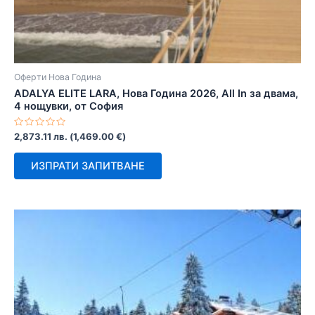
Оферти Нова Година
ADALYA ELITE LARA, Нова Година 2026, All In за двама,
4 нощувки, от София
Оценено
2,873.11
лв.
(
1,469.00
€
)
с
0
от
ИЗПРАТИ ЗАПИТВАНЕ
5