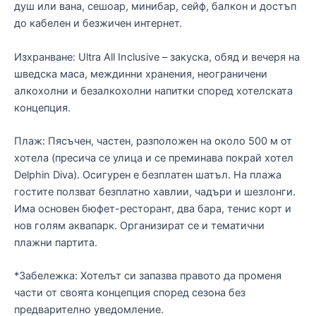
душ или вана, сешоар, минибар, сейф, балкон и достъп
до кабелен и безжичен интернет.
Изхранване: Ultra All Inclusive – закуска, обяд и вечеря на
шведска маса, междинни хранения, неограничени
алкохолни и безалкохолни напитки според хотелската
концепция.
Плаж: Пясъчен, частен, разположен на около 500 м от
хотела (пресича се улица и се преминава покрай хотел
Delphin Diva). Осигурен е безплатен шатъл. На плажа
гостите ползват безплатно хавлии, чадъри и шезлонги.
Има основен бюфет-ресторант, два бара, тенис корт и
нов голям аквапарк. Организират се и тематични
плажни партита.
*Забележка: Хотелът си запазва правото да променя
части от своята концепция според сезона без
предварително уведомление.