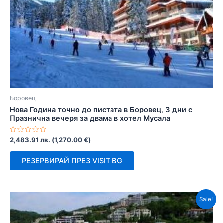
Боровец
Нова Година точно до пистата в Боровец, 3 дни с
Празнична вечеря за двама в хотел Мусала
Оценено
2,483.91
лв.
(
1,270.00
€
)
с
0
от
РЕЗЕРВИРАЙ ПРЕЗ VISIT.BG
5
Sale!