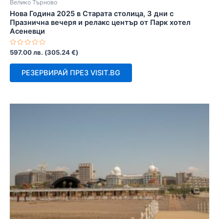
Велико Търново
Нова Година 2025 в Старата столица, 3 дни с
Празнична вечеря и релакс център от Парк хотел
Асеневци
Оценено
597.00
лв.
(
305.24
€
)
с
0
от
РЕЗЕРВИРАЙ ПРЕЗ VISIT.BG
5