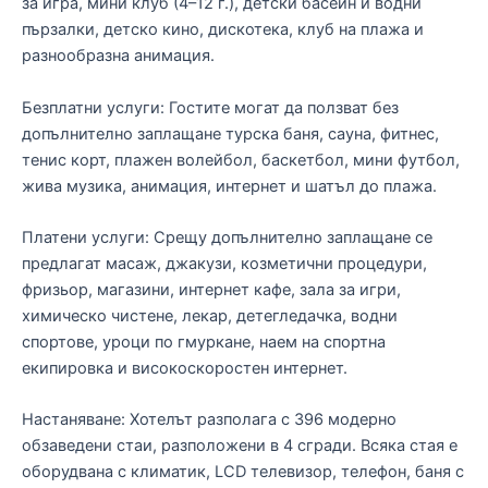
за игра, мини клуб (4–12 г.), детски басейн и водни
пързалки, детско кино, дискотека, клуб на плажа и
разнообразна анимация.
Безплатни услуги: Гостите могат да ползват без
допълнително заплащане турска баня, сауна, фитнес,
тенис корт, плажен волейбол, баскетбол, мини футбол,
жива музика, анимация, интернет и шатъл до плажа.
Платени услуги: Срещу допълнително заплащане се
предлагат масаж, джакузи, козметични процедури,
фризьор, магазини, интернет кафе, зала за игри,
химическо чистене, лекар, детегледачка, водни
спортове, уроци по гмуркане, наем на спортна
екипировка и високоскоростен интернет.
Настаняване: Хотелът разполага с 396 модерно
обзаведени стаи, разположени в 4 сгради. Всяка стая е
оборудвана с климатик, LCD телевизор, телефон, баня с