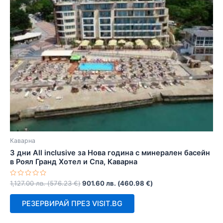
Каварна
3 дни All inclusive за Нова година с минерален басейн
в Роял Гранд Хотел и Спа, Каварна
Оценено
1,127.00
лв.
(
576.23
€
)
901.60
лв.
(
460.98
€
)
с
0
от
РЕЗЕРВИРАЙ ПРЕЗ VISIT.BG
5